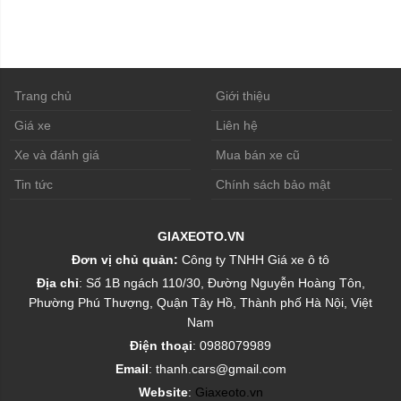
Trang chủ
Giới thiệu
Giá xe
Liên hệ
Xe và đánh giá
Mua bán xe cũ
Tin tức
Chính sách bảo mật
GIAXEOTO.VN
Đơn vị chủ quản:
Công ty TNHH Giá xe ô tô
Địa chỉ
: Số 1B ngách 110/30, Đường Nguyễn Hoàng Tôn,
Phường Phú Thượng, Quận Tây Hồ, Thành phố Hà Nội, Việt
Nam
Điện thoại
: 0988079989
Email
: thanh.cars@gmail.com
Website
:
Giaxeoto.vn