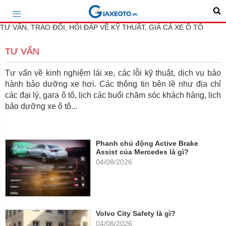
TƯ VẤN, TRAO ĐỔI, HỎI ĐÁP VỀ KỸ THUẬT, GIÁ CẢ XE Ô TÔ
TƯ VẤN
Tư vấn về kinh nghiệm lái xe, các lỗi kỹ thuật, dịch vụ bảo
hành bảo dưỡng xe hơi. Các thông tin bên lề như địa chỉ
các đại lý, gara ô tô, lịch các buổi chăm sóc khách hàng, lịch
bảo dưỡng xe ô tô...
Phanh chủ động Active Brake
Assist của Mercedes là gì?
04/08/2026
Volvo City Safety là gì?
04/08/2026