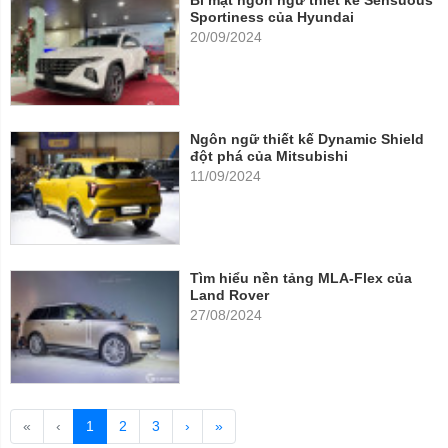
Bí mật ngôn ngữ thiết kế Sensuous
Sportiness của Hyundai
20/09/2024
Ngôn ngữ thiết kế Dynamic Shield
đột phá của Mitsubishi
11/09/2024
Tìm hiểu nền tảng MLA-Flex của
Land Rover
27/08/2024
«
‹
1
2
3
›
»