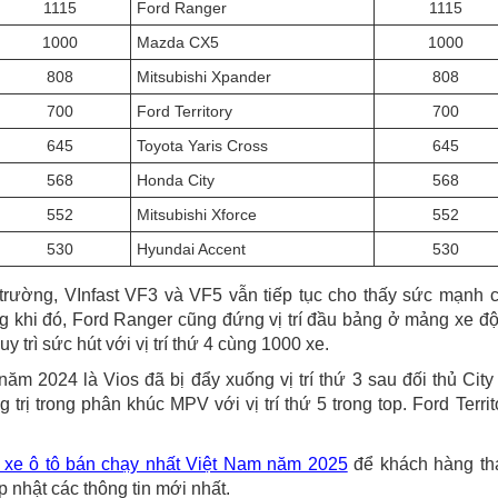
1115
Ford Ranger
1115
1000
Mazda CX5
1000
808
Mitsubishi Xpander
808
700
Ford Territory
700
645
Toyota Yaris Cross
645
568
Honda City
568
552
Mitsubishi Xforce
552
530
Hyundai Accent
530
trường, VInfast VF3 và VF5 vẫn tiếp tục cho thấy sức mạnh 
ng khi đó, Ford Ranger cũng đứng vị trí đầu bảng ở mảng xe đ
 trì sức hút với vị trí thứ 4 cùng 1000 xe.
m 2024 là Vios đã bị đẩy xuống vị trí thứ 3 sau đối thủ City
trị trong phân khúc MPV với vị trí thứ 5 trong top. Ford Territ
 xe ô tô bán chạy nhất Việt Nam năm 2025
để khách hàng t
 nhật các thông tin mới nhất.