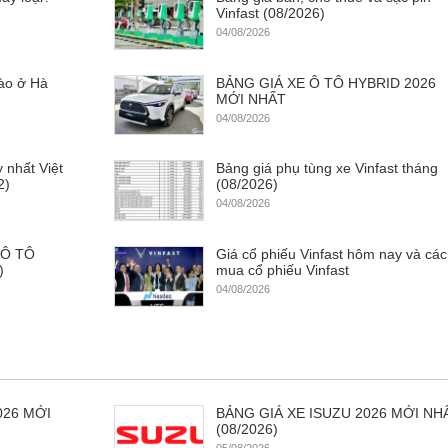
Vinfast (08/2026)
04/08/2026
nào ở Hà
BẢNG GIÁ XE Ô TÔ HYBRID 2026
?
MỚI NHẤT
04/08/2026
 nhất Việt
Bảng giá phụ tùng xe Vinfast tháng
2)
(08/2026)
04/08/2026
 Ô TÔ
Giá cổ phiếu Vinfast hôm nay và cá
)
mua cổ phiếu Vinfast
04/08/2026
026 MỚI
BẢNG GIÁ XE ISUZU 2026 MỚI NH
(08/2026)
05/08/2026