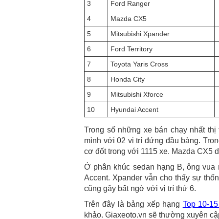
3
Ford Ranger
4
Mazda CX5
5
Mitsubishi Xpander
6
Ford Territory
7
Toyota Yaris Cross
8
Honda City
9
Mitsubishi Xforce
10
Hyundai Accent
Trong số những xe bán chạy nhất thị 
mình với 02 vị trí đứng đầu bảng. Tro
cơ đốt trong với 1115 xe. Mazda CX5 duy
Ở phân khúc sedan hạng B, ông vua nă
Accent. Xpander vẫn cho thấy sự thống 
cũng gây bất ngờ với vị trí thứ 6.
Trên đây là bảng xếp hạng
Top 10-15
khảo. Giaxeoto.vn sẽ thường xuyên cập