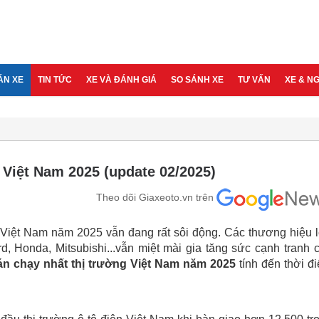
ÁN XE
TIN TỨC
XE VÀ ĐÁNH GIÁ
SO SÁNH XE
TƯ VẤN
XE & N
 Việt Nam 2025 (update 02/2025)
Theo dõi Giaxeoto.vn trên
ô Việt Nam năm 2025 vẫn đang rất sôi động. Các thương hiệu 
rd, Honda, Mitsubishi...vẫn miệt mài gia tăng sức cạnh tranh 
bán chạy nhất thị trường Việt Nam năm 2025
tính đến thời đ