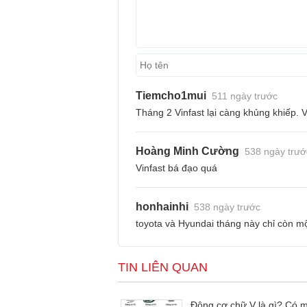
Tiemcho1mui
511 ngày trước
Tháng 2 Vinfast lại càng khủng khiếp. 
Hoàng Minh Cường
538 ngày trướ
Vinfast bá đạo quá
honhainhi
538 ngày trước
toyota và Hyundai tháng này chỉ còn mộ
TIN LIÊN QUAN
Động cơ chữ V là gì? Có m