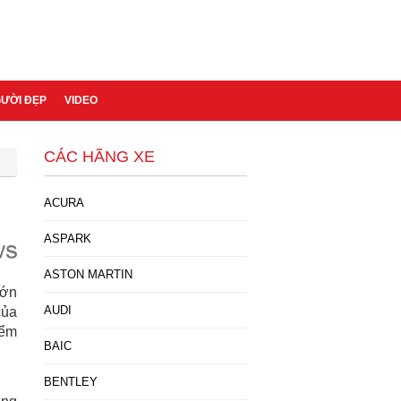
GƯỜI ĐẸP
VIDEO
CÁC HÃNG XE
ACURA
ASPARK
ASTON MARTIN
lớn
AUDI
của
iểm
BAIC
BENTLEY