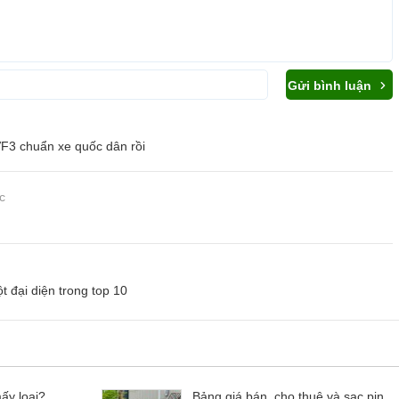
Gửi bình luận
VF3 chuẩn xe quốc dân rồi
c
t đại diện trong top 10
ấy loại?
Bảng giá bán, cho thuê và sạc pin