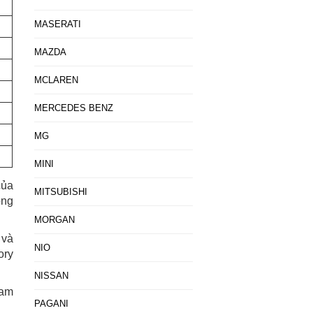
MASERATI
MAZDA
MCLAREN
MERCEDES BENZ
MG
MINI
của
MITSUBISHI
ộng
MORGAN
 và
NIO
ory
NISSAN
ham
PAGANI