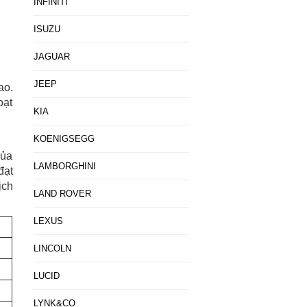
INFINITI
ISUZU
JAGUAR
JEEP
ao.
oạt
KIA
KOENIGSEGG
của
LAMBORGHINI
đạt
ịch
LAND ROVER
LEXUS
LINCOLN
LUCID
LYNK&CO