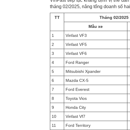
VinFast tiếp tục khẳng định vị thế dẫ
tháng 02/2025, nâng tổng doanh số ha
TT
Tháng 02/2025
Mẫu xe
1
Vinfast VF3
2
Vinfast VF5
3
Vinfast VF6
4
Ford Ranger
5
Mitsubishi Xpander
6
Mazda CX-5
7
Ford Everest
8
Toyota Vios
9
Honda City
10
Vinfast Vf7
11
Ford Territory