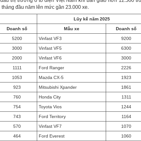
n đầu thị trường ô tô điện Việt Nam khi bàn giao hơn 12.500 tr
i tháng đầu năm lên mức gần 23.000 xe.
Lũy kế năm 2025
Doanh số
Mẫu xe
Doanh số
5200
Vinfast VF3
9200
3000
Vinfast VF5
6300
2000
Vinfast VF6
3000
1111
Ford Ranger
2226
1053
Mazda CX-5
1923
923
Mitsubishi Xpander
1861
760
Honda City
1311
754
Toyota Vios
1244
743
Ford Territory
1164
570
Vinfast VF7
1070
464
Ford Everest
1060