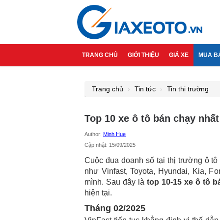
TRANG CHỦ
GIỚI THIỆU
GIÁ XE
MUA B
Trang chủ
Tin tức
Tin thị trường
Top 10 xe ô tô bán chạy nhất
Author:
Minh Hue
Cập nhật: 15/09/2025
Cuộc đua doanh số tại thị trường ô t
như Vinfast, Toyota, Hyundai, Kia, Fo
mình. Sau đây là
top 10-15 xe ô tô 
hiện tại.
Tháng 02/2025