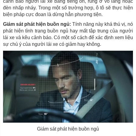
cảnh báo người lái xe bằng tiếng ồn, rung ở vô lăng hoặc
đèn nhấp nháy. Trong một số trường hợp, ô tô sẽ thực hiện
biện pháp cực đoan là dừng hẳn phương tiện.
Giám sát phát hiện buồn ngủ:
Tính năng này khá thú vị, nó
phát hiện tình trạng buồn ngủ hay mất tập trung của người
lái xe và kêu cảnh báo. Có một số cách để xác định xem liệu
sự chú ý của người lái xe có giảm hay không.
Giám sát phát hiện buồn ngủ