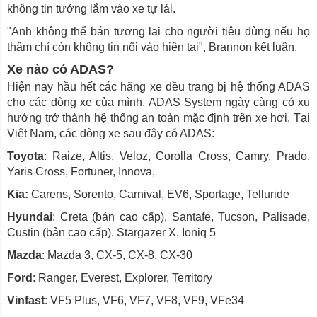
không tin tưởng lắm vào xe tự lái.
"Anh không thể bán tương lai cho người tiêu dùng nếu họ
thậm chí còn không tin nổi vào hiện tại", Brannon kết luận.
Xe nào có ADAS?
Hiện nay hầu hết các hãng xe đều trang bị hệ thống ADAS
cho các dòng xe của mình. ADAS System ngày càng có xu
hướng trở thành hệ thống an toàn mặc định trên xe hơi. Tại
Việt Nam, các dòng xe sau đây có ADAS:
Toyota
: Raize, Altis, Veloz, Corolla Cross, Camry, Prado,
Yaris Cross, Fortuner, Innova,
Kia:
Carens, Sorento, Carnival, EV6, Sportage, Telluride
Hyundai
: Creta (bản cao cấp), Santafe, Tucson, Palisade,
Custin (bản cao cấp). Stargazer X, Ioniq 5
Mazda
: Mazda 3, CX-5, CX-8, CX-30
Ford
: Ranger, Everest, Explorer, Territory
Vinfast
: VF5 Plus, VF6, VF7, VF8, VF9, VFe34