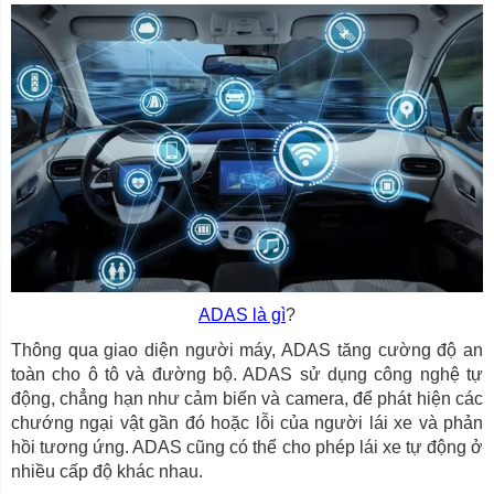
ADAS là gì
?
Thông qua giao diện người máy, ADAS tăng cường độ an
toàn cho ô tô và đường bộ. ADAS sử dụng công nghệ tự
động, chẳng hạn như cảm biến và camera, để phát hiện các
chướng ngại vật gần đó hoặc lỗi của người lái xe và phản
hồi tương ứng. ADAS cũng có thể cho phép lái xe tự động ở
nhiều cấp độ khác nhau.