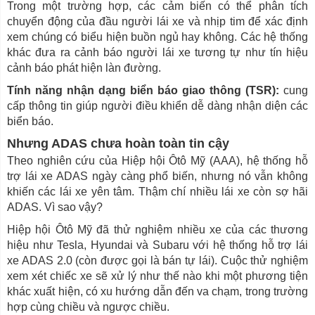
Trong một trường hợp, các cảm biến có thể phân tích
chuyển động của đầu người lái xe và nhịp tim để xác định
xem chúng có biểu hiện buồn ngủ hay không. Các hệ thống
khác đưa ra cảnh báo người lái xe tương tự như tín hiệu
cảnh báo phát hiện làn đường.
Tính năng nhận dạng biển báo giao thông (TSR):
cung
cấp thông tin giúp người điều khiển dễ dàng nhận diện các
biển báo.
Nhưng ADAS chưa hoàn toàn tin cậy
Theo nghiên cứu của Hiệp hội Ôtô Mỹ (AAA), hệ thống hỗ
trợ lái xe ADAS ngày càng phổ biến, nhưng nó vẫn không
khiến các lái xe yên tâm. Thậm chí nhiều lái xe còn sợ hãi
ADAS. Vì sao vậy?
Hiệp hội Ôtô Mỹ đã thử nghiệm nhiều xe của các thương
hiệu như Tesla, Hyundai và Subaru với hệ thống hỗ trợ lái
xe ADAS 2.0 (còn được gọi là bán tự lái). Cuộc thử nghiệm
xem xét chiếc xe sẽ xử lý như thế nào khi một phương tiện
khác xuất hiện, có xu hướng dẫn đến va chạm, trong trường
hợp cùng chiều và ngược chiều.