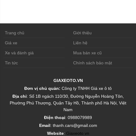
Trang chủ
Giới thiệu
Giá xe
Liên hệ
Xe và đánh giá
Mua bán xe cũ
Tin tức
Chính sách bảo mật
GIAXEOTO.VN
Đơn vị chủ quản:
Công ty TNHH Giá xe ô tô
Địa chỉ
: Số 1B ngách 110/30, Đường Nguyễn Hoàng Tôn,
Phường Phú Thượng, Quận Tây Hồ, Thành phố Hà Nội, Việt
Nam
Điện thoại
: 0988079989
Email
: thanh.cars@gmail.com
Website
:
Giaxeoto.vn