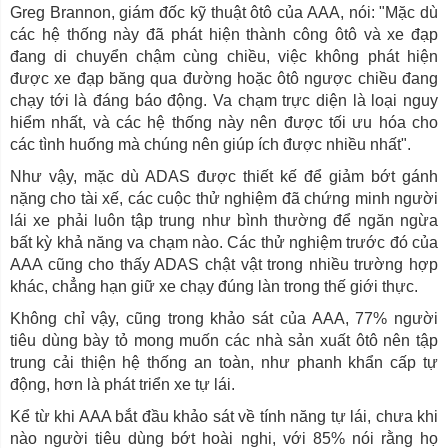
Greg Brannon, giám đốc kỹ thuật ôtô của AAA, nói: "Mặc dù
các hệ thống này đã phát hiện thành công ôtô và xe đạp
đang di chuyển chậm cùng chiều, việc không phát hiện
được xe đạp băng qua đường hoặc ôtô ngược chiều đang
chạy tới là đáng báo động. Va chạm trực diện là loại nguy
hiểm nhất, và các hệ thống này nên được tối ưu hóa cho
các tình huống mà chúng nên giúp ích được nhiều nhất".
Như vậy, mặc dù ADAS được thiết kế để giảm bớt gánh
nặng cho tài xế, các cuộc thử nghiệm đã chứng minh người
lái xe phải luôn tập trung như bình thường để ngăn ngừa
bất kỳ khả năng va chạm nào. Các thử nghiệm trước đó của
AAA cũng cho thấy ADAS chật vật trong nhiều trường hợp
khác, chẳng hạn giữ xe chạy đúng làn trong thế giới thực.
Không chỉ vậy, cũng trong khảo sát của AAA, 77% người
tiêu dùng bày tỏ mong muốn các nhà sản xuất ôtô nên tập
trung cải thiện hệ thống an toàn, như phanh khẩn cấp tự
động, hơn là phát triển xe tự lái.
Kể từ khi AAA bắt đầu khảo sát về tính năng tự lái, chưa khi
nào người tiêu dùng bớt hoài nghi, với 85% nói rằng họ