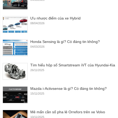
Ưu nhược điểm của xe Hybrid
08/04/2026
Honda Sensing là gì? Có đáng tin không?
04/03/2026
Tìm hiểu hộp số Smartstream iVT của Hyundai-Kia
26/11/2025
Mazda i-Activsense là gì? Có đáng tin không?
15/11/2025
Mê mẩn cần số pha lê Orrefors trên xe Volvo
10/11/2025