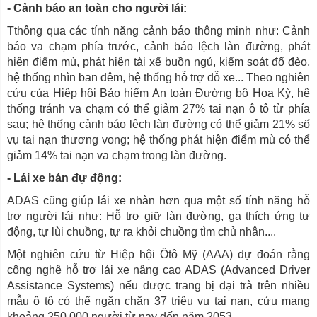
- Cảnh báo an toàn cho người lái:
Tthông qua các tính năng cảnh báo thông minh như: Cảnh
báo va chạm phía trước, cảnh báo lệch làn đường, phát
hiện điểm mù, phát hiện tài xế buồn ngủ, kiểm soát đổ đèo,
hệ thống nhìn ban đêm, hệ thống hỗ trợ đỗ xe... Theo nghiên
cứu của Hiệp hội Bảo hiểm An toàn Đường bộ Hoa Kỳ, hệ
thống tránh va chạm có thể giảm 27% tai nạn ô tô từ phía
sau; hệ thống cảnh báo lệch làn đường có thể giảm 21% số
vụ tai nạn thương vong; hệ thống phát hiện điểm mù có thể
giảm 14% tai nạn va chạm trong làn đường.
- Lái xe bán đự động:
ADAS cũng giúp lái xe nhàn hơn qua một số tính năng hỗ
trợ người lái như: Hỗ trợ giữ làn đường, ga thích ứng tự
động, tự lùi chuồng, tự ra khỏi chuồng tìm chủ nhân....
Một nghiên cứu từ Hiệp hội Ôtô Mỹ (AAA) dự đoán rằng
công nghệ hỗ trợ lái xe nâng cao ADAS (Advanced Driver
Assistance Systems) nếu được trang bị đại trà trên nhiều
mẫu ô tô có thể ngăn chặn 37 triệu vụ tai nạn, cứu mạng
khoảng 250.000 người từ nay đến năm 2053.