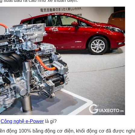
g suất đầu ra cao như xe thuần điện.
Công nghệ e-Power
là gì?
ền động 100% bằng động cơ điện, khối động cơ đã được ngh