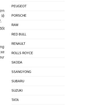
PEUGEOT
hơn
 lệ
PORSCHE
.
RAM
đốt
RED BULL
RENAULT
ộng
 xe
ROLLS ROYCE
 sự
SKODA
SSANGYONG
SUBARU
SUZUKI
TATA