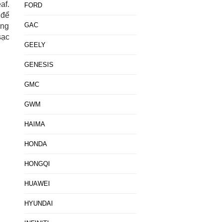
af.
FORD
 để
GAC
ững
sạc
GEELY
GENESIS
GMC
GWM
HAIMA
HONDA
HONGQI
HUAWEI
HYUNDAI