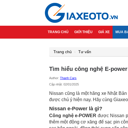
TRANG CHỦ
GIỚI THIỆU
GIÁ XE
MUA B
Trang chủ
Tư vấn
Tìm hiểu công nghệ E-power
Author:
Thanh Cars
Cập nhật: 02/01/2025
Nissan cũng là một hãng xe Nhật Bản c
được chú ý hiện nay. Hãy cùng Giaxeo
Nissan e-Power là gì?
Công nghệ e-POWER
được Nissan ph
thêm một động cơ xăng để sạc pin công 