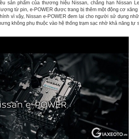
nhiều sản phẩm của thương hiệu Nissan, chẳng hạn Nissan Le
 lượng từ pin, e-POWER được trang bị thêm một động cơ xăng
. Chính vì vậy, Nissan e-POWER đem lại cho người sử dụng nh
nhưng không phụ thuộc vào hệ thống trạm sạc nhờ khả năng tự 