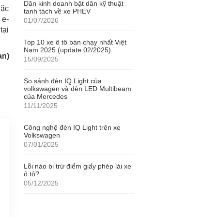
Dân kinh doanh bật dân kỹ thuật
đặc
tanh tách về xe PHEV
 e-
01/07/2026
tại
Top 10 xe ô tô bán chạy nhất Việt
Nam 2025 (update 02/2025)
an)
15/09/2025
So sánh đèn IQ Light của
volkswagen và đèn LED Multibeam
của Mercedes
11/11/2025
Công nghệ đèn IQ Light trên xe
Volkswagen
07/01/2025
Lỗi nào bị trừ điểm giấy phép lái xe
ô tô?
05/12/2025