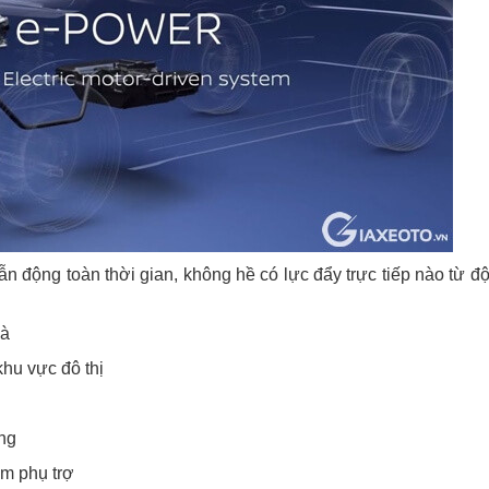
n động toàn thời gian, không hề có lực đẩy trực tiếp nào từ đ
mà
khu vực đô thị
ong
àm phụ trợ