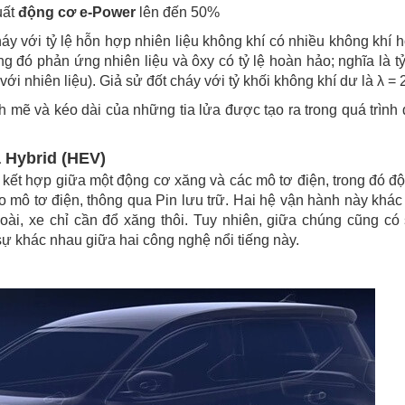
uất
động cơ e-Power
lên đến 50%
háy với tỷ lệ hỗn hợp nhiên liệu không khí có nhiều không khí 
rong đó phản ứng nhiên liệu và ôxy có tỷ lệ hoàn hảo; nghĩa là tỷ
i nhiên liệu). Giả sử đốt cháy với tỷ khối không khí dư là λ = 2
 và kéo dài của những tia lửa được tạo ra trong quá trình 
 Hybrid (HEV)
ết hợp giữa một động cơ xăng và các mô tơ điện, trong đó đ
o mô tơ điện, thông qua Pin lưu trữ. Hai hệ vận hành này khác
oài, xe chỉ cần đổ xăng thôi. Tuy nhiên, giữa chúng cũng có
ự khác nhau giữa hai công nghệ nổi tiếng này.