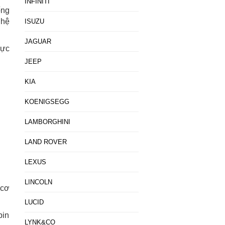
INFINITI
ống
ghệ
ISUZU
JAGUAR
hực
JEEP
KIA
KOENIGSEGG
LAMBORGHINI
LAND ROVER
LEXUS
LINCOLN
 cơ
LUCID
pin
LYNK&CO