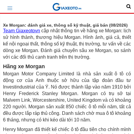
Xe Morgan: đánh giá xe, thông số kỹ thuật, giá bán (08/2026)
Team Giaxeotovn
cập nhật thông tin về hãng xe Morgan: lịch
sử hình thành, thương hiệu Morgan. Hình ảnh, giá cả, thiết
kế nội ngoại thất, thông số kỹ thuật, thị trường, tư vấn về các
dòng xe Morgan. Đánh giá chuyên sâu xe Morgan, so sánh
với các đối thủ cạnh tranh trên thị trường.
Hãng xe Morgan
Morgan Motor Company Limited là nhà sản xuất ô tô có
động cơ của Anh thuộc sở hữu của tập đoàn đầu tư
Investindustrial của Ý. Nó được thành lập vào năm 1910 bởi
Henry Frederick Stanley Morgan. Morgan có trụ sở tại
Malvern Link, Worcestershire, United Kingdom và có khoảng
220 người. Morgan sản xuất 850 chiếc ô tô mỗi năm, tất cả
đều được lắp ráp thủ công. Danh sách chờ mua ô tô khoảng
6 tháng, nhưng có khi kéo dài tới 10 năm.
Henry Morgan đã thiết kế chiếc ô tô đầu tiên cho chính mình