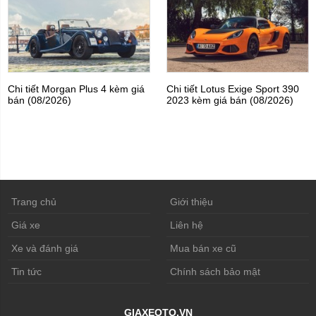
Chi tiết Morgan Plus 4 kèm giá
Chi tiết Lotus Exige Sport 390
bán (08/2026)
2023 kèm giá bán (08/2026)
Trang chủ
Giới thiệu
Giá xe
Liên hệ
Xe và đánh giá
Mua bán xe cũ
Tin tức
Chính sách bảo mật
GIAXEOTO.VN