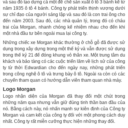
và sau đó tạo dựng cả một đế chế sản xuất ô tô 3 bánh kể từ
năm 1935 ô tô 4 bánh. Công ty phát triển thịnh vượng dưới
sự chỉ đạo của người sáng lập và sau đó là con trai ông cho
đến năm 2003. Sau đó, các nhà quản lý, trong đó có cháu
trai của Morgan, nhanh chóng kế nhiệm nhau cho đến khi
một nhà đầu tư bên ngoài mua lại công ty.
Những chiếc xe Morgan khác thường ở chỗ gỗ đã được sử
dụng trong xây dựng trong một thế kỷ và vẫn được sử dụng
trong thế kỷ 21 để đóng khung vỏ thân xe. Một trung tâm du
khách và bảo tàng có các cuộc triển lãm về lịch sử của công
ty từ thời Edwardian cho đến ngày nay, những phát triển
trong công nghệ ô tô và trưng bày ô tô. Ngoài ra còn có các
chuyến tham quan có hướng dẫn viên tham quan nhà máy.
Logo Morgan
Logo nhận diện của Morgan đã thay đổi một chút trong
những năm qua nhưng vẫn giữ đúng tinh thần ban đầu của
nó. Bằng cách này, nó nhấn mạnh sự kiên định của Công ty
Morgan và cam kết của công ty đối với một phong cách duy
nhất. Công ty rất miễn cưỡng thực hiện những thay đổi.