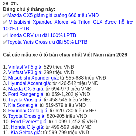
xe lớn.
Đáng chú ý tháng này:
✅
Mazda CX5 giảm giá xuống 666 triệu VNĐ
✅
Mitsubishi Xpander, Xforce và Triton GLX được hỗ trợ
100% LPTB
✅
Honda CRV ưu đãi 100% LPTB
✅
Toyota Yaris Cross ưu đãi 50% LPTB
Giá các mẫu xe ô tô bán chạy nhất Việt Nam năm 2026
1.
Vinfast VF5 giá
: 529 triệu VNĐ
2.
Vinfast VF3 giá
: 299 triệu VNĐ
2.
Mitsubishi Xpander giá
: từ 555-688 triệu VNĐ
3.
Hyundai Accent giá
: từ 426-542 triệu VNĐ
4.
Mazda CX-5 giá
: từ 694-979 triệu VNĐ
5.
Ford Ranger giá
: từ 659-1,202 tỷ VNĐ
6.
Toyota Vios giá
: từ 458-545 triệu VNĐ.
7.
Kia Sonet giá
: từ 519-579 triệu VNĐ
8.
Hyundai Creta giá
: từ 620-730 triệu VNĐ
9.
Toyota Cross giá
: 820-905 triệu VNĐ
10.
Ford Everest giá
: từ 1,099-1,452 tỷ VNĐ
10.
Honda City giá
: từ 499-599 triệu VNĐ
11.
Kia Seltos giá
: từ 599-799 triệu VNĐ