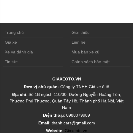
Trang chủ
Giới thiệu
Giá xe
Liên hệ
Xe và đánh giá
Mua bán xe cũ
Tin tức
Chính sách bảo mật
GIAXEOTO.VN
Đơn vị chủ quản:
Công ty TNHH Giá xe ô tô
Địa chỉ
: Số 1B ngách 110/30, Đường Nguyễn Hoàng Tôn,
Phường Phú Thượng, Quận Tây Hồ, Thành phố Hà Nội, Việt
Nam
Điện thoại
: 0988079989
Email
: thanh.cars@gmail.com
Website
:
Giaxeoto.vn