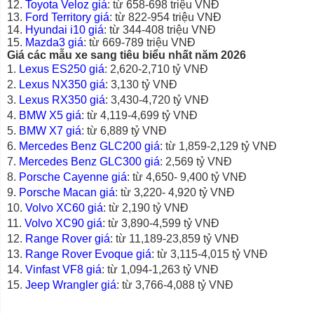
12.
Toyota Veloz giá
: từ 658-698 triệu VNĐ
13.
Ford Territory giá
: từ 822-954 triệu VNĐ
14.
Hyundai i10 giá
: từ 344-408 triệu VNĐ
15.
Mazda3 giá
: từ 669-789 triệu VNĐ
Giá các mẫu xe sang tiêu biểu nhất năm 2026
1.
Lexus ES250 giá
: 2,620-2,710 tỷ VNĐ
2.
Lexus NX350 giá
: 3,130 tỷ VNĐ
3.
Lexus RX350 giá
: 3,430-4,720 tỷ VNĐ
4.
BMW X5 giá
: từ 4,119-4,699 tỷ VNĐ
5.
BMW X7 giá
: từ 6,889 tỷ VNĐ
6.
Mercedes Benz GLC200 giá
: từ 1,859-2,129 tỷ VNĐ
7.
Mercedes Benz GLC300 giá
: 2,569 tỷ VNĐ
8.
Porsche Cayenne giá
: từ 4,650- 9,400 tỷ VNĐ
9.
Porsche Macan giá
: từ 3,220- 4,920 tỷ VNĐ
10.
Volvo XC60 giá
: từ 2,190 tỷ VNĐ
11.
Volvo XC90 giá
: từ 3,890-4,599 tỷ VNĐ
12.
Range Rover giá
: từ 11,189-23,859 tỷ VNĐ
13.
Range Rover Evoque giá
: từ 3,115-4,015 tỷ VNĐ
14.
Vinfast VF8 giá
: từ 1,094-1,263 tỷ VNĐ
15.
Jeep Wrangler giá
: từ 3,766-4,088 tỷ VNĐ