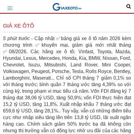
GIÁ XE ÔTÔ
5 phút trước
- Cập nhật ✅bảng giá xe ô tô năm 2026 kèm
chương trình ✅khuyến mại, giảm giá mới nhất tháng
✅08/2026. Các hãng xe ô tô: Vinfast, Toyota, Mazda,
Hyundai, Lexus, Mercedes, Honda, Kia, BMW, Nissan, Ford,
Chevrolet, Isuzu, Mitsubishi, Land Rover, Mini Cooper,
Volkswagen, Peugeot, Porsche, Tesla, Rolls Royce, Bentley,
Lamborghini, Maserati... Chỉ số CPI tháng 7 giảm 0,1% so
với tháng trước; bình quân 7 tháng ước tăng 4,39% so với
cùng kỳ, trong phạm vi mục tiêu cả năm. Vốn FDI đăng ký 7
tháng đạt 38,06 tỷ USD, tăng 50,9%; vốn FDI thực hiện đạt
15,2 tỷ USD, tăng 11,8%. Xuất nhập khẩu 7 tháng ước đạt
659,6 tỷ USD, tăng 28,1%.. Tuy vậy, vẫn có những điểm tiêu
cực như nhập siêu tăng lên trên 13,8 tỷ USD, lãi suất ngân
hàng cao. Chính sách giảm 50% trước bạ đã không còn
nhưng thị trường vẫn có động lực nhờ ưu đãi của các hãng