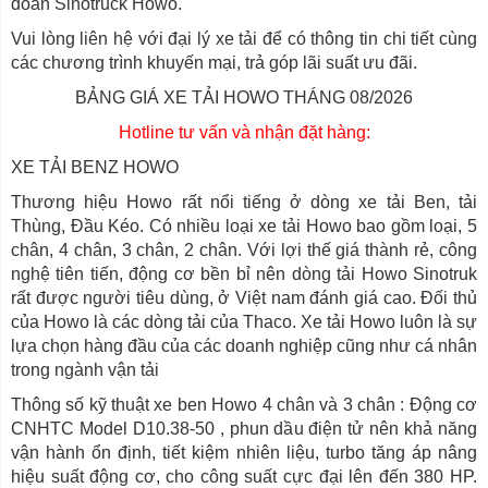
đoàn Sinotruck Howo.
Vui lòng liên hệ với đại lý xe tải để có thông tin chi tiết cùng
các chương trình khuyến mại, trả góp lãi suất ưu đãi.
BẢNG GIÁ XE TẢI HOWO THÁNG 08/2026
Hotline tư vấn và nhận đặt hàng:
XE TẢI BENZ HOWO
Thương hiệu Howo rất nổi tiếng ở dòng xe tải Ben, tải
Thùng, Đầu Kéo. Có nhiều loại xe tải Howo bao gồm loại, 5
chân, 4 chân, 3 chân, 2 chân. Với lợi thế giá thành rẻ, công
nghệ tiên tiến, động cơ bền bỉ nên dòng tải Howo Sinotruk
rất được người tiêu dùng, ở Việt nam đánh giá cao. Đối thủ
của Howo là các dòng tải của Thaco. Xe tải Howo luôn là sự
lựa chọn hàng đầu của các doanh nghiệp cũng như cá nhân
trong ngành vận tải
Thông số kỹ thuật xe ben Howo 4 chân và 3 chân : Động cơ
CNHTC Model D10.38-50 , phun dầu điện tử nên khả năng
vận hành ổn định, tiết kiệm nhiên liệu, turbo tăng áp nâng
hiệu suất động cơ, cho công suất cực đại lên đến 380 HP.