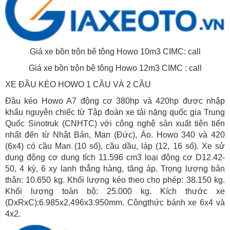
Giá xe bồn trộn bê tông Howo 10m3 CIMC: call
Giá xe bồn trộn bê tông Howo 12m3 CIMC : call
XE ĐẦU KÉO HOWO 1 CẦU VÀ 2 CẦU
Đầu kéo Howo A7 động cơ 380hp và 420hp được nhập
khẩu nguyên chiếc từ Tập đoàn xe tải nặng quốc gia Trung
Quốc Sinotruk (CNHTC) với công nghệ sản xuất tiên tiến
nhất đến từ Nhật Bản, Man (Đức), Áo. Howo 340 và 420
(6x4) có cầu Man (10 số), cầu dầu, láp (12, 16 số). Xe sử
dụng động cơ dung tích 11.596 cm3 loại động cơ D12.42-
50, 4 kỳ, 6 xy lanh thẳng hàng, tăng áp. Trọng lượng bản
thân: 10.650 kg. Khối lượng kéo theo cho phép: 38.150 kg.
Khối lượng toàn bộ: 25.000 kg. Kích thước xe
(DxRxC):6.985x2.496x3.950mm. Côngthức bánh xe 6x4 và
4x2.