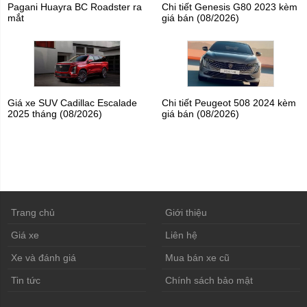
Pagani Huayra BC Roadster ra
Chi tiết Genesis G80 2023 kèm
mắt
giá bán (08/2026)
Giá xe SUV Cadillac Escalade
Chi tiết Peugeot 508 2024 kèm
2025 tháng (08/2026)
giá bán (08/2026)
Trang chủ
Giới thiệu
Giá xe
Liên hệ
Xe và đánh giá
Mua bán xe cũ
Tin tức
Chính sách bảo mật