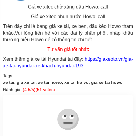
Giá xe xitec chở xăng dầu Howo: call
Giá xe xitec phun nước Howo: call
Trên đây chỉ là bảng giá xe tải, xe ben, đầu kéo Howo tham
khảo.Vui lòng liên hệ với các đại lý phân phối, nhập khẩu
thương hiệu Howo để có thông tin chi tiết.
Tư vấn giá tốt nhất:
Xem thêm giá xe tải Hyundai tại đây:
https://giaxeoto.vn/gia-
xe-tai-hyundai-xe-khach-hyundai-193
Tags:
xe tai, gia xe tai, xe tai howo, xe tai ho vo, gia xe tai howo
Đánh giá:
(
4.5
/5)(
51
votes)