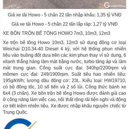
Giá xe tải Howo - 5 chân 22 tấn nhập khẩu: 1,35 tỷ VNĐ
Giá xe tải Howo - 5 chân 22 tấn lắp ráp: 1,27 tỷ VNĐ
XE BỒN TRỘN BÊ TÔNG HOWO 7m3, 10m3, 12m3
Xe trộn bê tông Howo 10m3, 12m3 sử dụng động cơ loại
Weichai D10.34-40 Diesel 4 kỳ, với hệ thống phun nhiên
liệu vào buồng đốt dựa trên các kim phun thay vì sử dụng, 6
xilanh thẳng hàng làm mát bằng nước, turbo tăng áp và làm
mát trung gian. Công suất cực đại: 340hp/2200rpm và
mômen cực đại: 249/1900rpm. Suất tiêu hao nhiên liệu:
195g/kWh; lượng dầu động cơ: 23L. Kiểu loại: HW19710,
có bộ đồng tốc, 10 số tiến và 2 số lùi. Công thức bánh xe
6x4 (3 chân). Xe bồn trộn bê tông Howo được đánh giá cao
ở công năng làm việc cao, nội thất rộng rãi tiện nghi và động
cơ tiết kiệm nhiên liệu. Xe được nhập khẩu nguyên chiếc từ
Trung Quốc.