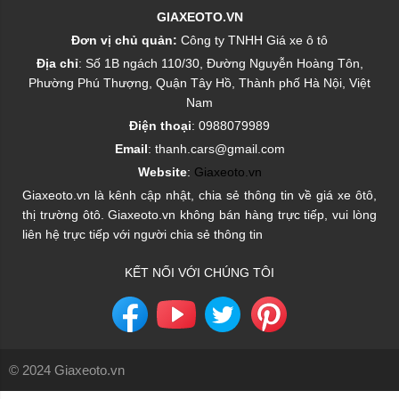
GIAXEOTO.VN
Đơn vị chủ quản:
Công ty TNHH Giá xe ô tô
Địa chỉ
: Số 1B ngách 110/30, Đường Nguyễn Hoàng Tôn,
Phường Phú Thượng, Quận Tây Hồ, Thành phố Hà Nội, Việt
Nam
Điện thoại
: 0988079989
Email
: thanh.cars@gmail.com
Website
:
Giaxeoto.vn
Giaxeoto.vn là kênh cập nhật, chia sẻ thông tin về giá xe ôtô,
thị trường ôtô. Giaxeoto.vn không bán hàng trực tiếp, vui lòng
liên hệ trực tiếp với người chia sẻ thông tin
KẾT NỐI VỚI CHÚNG TÔI
© 2024 Giaxeoto.vn