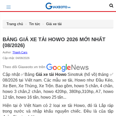
Trang chủ
Tin tức
Giá xe tải
BẢNG GIÁ XE TẢI HOWO 2026 MỚI NHẤT
(08/2026)
Author:
Thanh Cars
Cập nhật: 04/08/2026
Theo dõi Giaxeoto.vn trên
Cập nhật ✅Bảng
Giá xe tải Howo
Sinotruk (hổ vồ) tháng ✅
08/2026 tại Việt nam. Các mẫu xe tải, Howo như Đầu Kéo,
Xe Ben, Xe Thùng, Xe Trộn. Bao gồm, howo 5 chân, 4 chân,
howo 3 chân,2 chân, howo 420hp, 380hp,310hp, A7, howo
12 tấn, howo 16 tấn, howo 25 tấn...
Hiện tại ở Việt Nam có 2 loại xe tải Howo, đó là Lắp ráp
trong nước và nhập khẩu nguyên chiếc. Đều là của tập