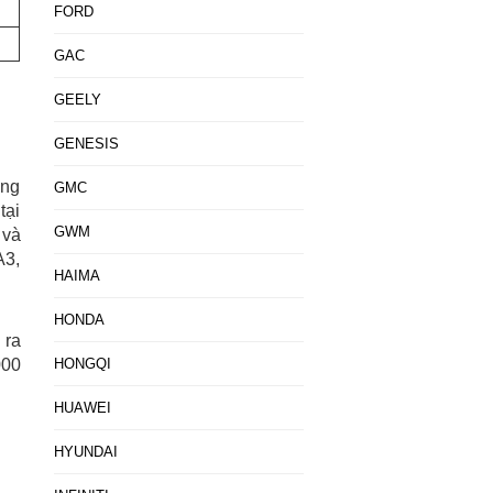
FORD
GAC
GEELY
GENESIS
âng
GMC
tại
GWM
 và
A3,
HAIMA
HONDA
 ra
000
HONGQI
HUAWEI
HYUNDAI