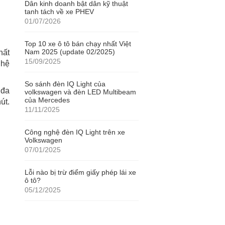
Dân kinh doanh bật dân kỹ thuật
tanh tách về xe PHEV
01/07/2026
Top 10 xe ô tô bán chạy nhất Việt
Nam 2025 (update 02/2025)
hất
15/09/2025
ghệ
So sánh đèn IQ Light của
 đa
volkswagen và đèn LED Multibeam
của Mercedes
út.
11/11/2025
Công nghệ đèn IQ Light trên xe
Volkswagen
07/01/2025
Lỗi nào bị trừ điểm giấy phép lái xe
ô tô?
05/12/2025