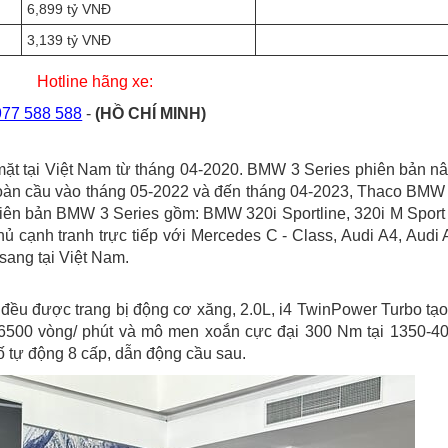
6,899 tỷ VNĐ
3,139 tỷ VNĐ
Hotline hãng xe:
977 588 588
-
(HỒ CHÍ MINH)
t tại Việt Nam từ tháng 04-2020. BMW 3 Series phiên bản n
toàn cầu vào tháng 05-2022 và đến tháng 04-2023, Thaco BMW 
iên bản BMW 3 Series gồm: BMW 320i Sportline, 320i M Sport
 cạnh tranh trực tiếp với Mercedes C - Class, Audi A4, Audi 
sang tại Việt Nam.
 đều được trang bị động cơ xăng, 2.0L, i4 TwinPower Turbo tạo
0-6500 vòng/ phút và mô men xoắn cực đại 300 Nm tại 1350-4
ố tự động 8 cấp, dẫn động cầu sau.