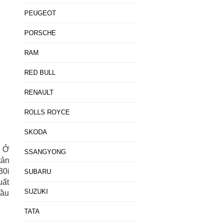
PEUGEOT
PORSCHE
RAM
RED BULL
RENAULT
ROLLS ROYCE
SKODA
. Ở
SSANGYONG
tản
30i
SUBARU
uất
SUZUKI
cầu
TATA