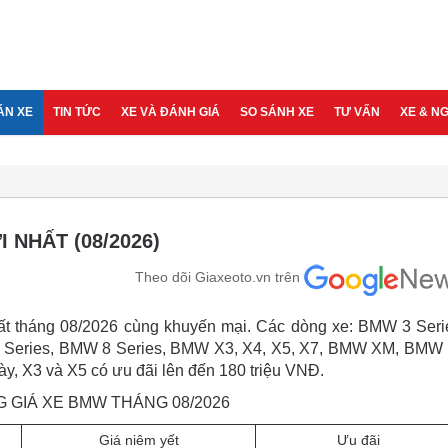
ÁN XE
TIN TỨC
XE VÀ ĐÁNH GIÁ
SO SÁNH XE
TƯ VẤN
XE & N
 NHẤT (08/2026)
Theo dõi Giaxeoto.vn trên
 tháng 08/2026 cùng khuyến mại. Các dòng xe: BMW 3 Seri
 Series, BMW 8 Series, BMW X3, X4, X5, X7, BMW XM, BMW 
, X3 và X5 có ưu đãi lên đến 180 triệu VNĐ.
 GIÁ XE BMW THÁNG 08/2026
Giá niêm yết
Ưu đãi