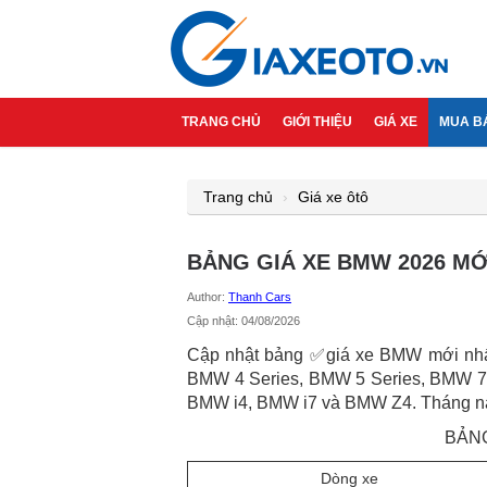
TRANG CHỦ
GIỚI THIỆU
GIÁ XE
MUA B
Trang chủ
Giá xe ôtô
BẢNG GIÁ XE BMW 2026 MỚI
Author:
Thanh Cars
Cập nhật: 04/08/2026
Cập nhật bảng ✅giá xe BMW mới nhất
BMW 4 Series, BMW 5 Series, BMW 7
BMW i4, BMW i7 và BMW Z4. Tháng này
BẢNG
Dòng xe