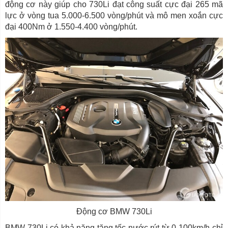
động cơ này giúp cho 730Li đạt công suất cực đại 265 mã
lực ở vòng tua 5.000-6.500 vòng/phút và mô men xoắn cực
đại 400Nm ở 1.550-4.400 vòng/phút.
Động cơ BMW 730Li
BMW 730Li có khả năng tăng tốc nước rút từ 0-100km/h chỉ