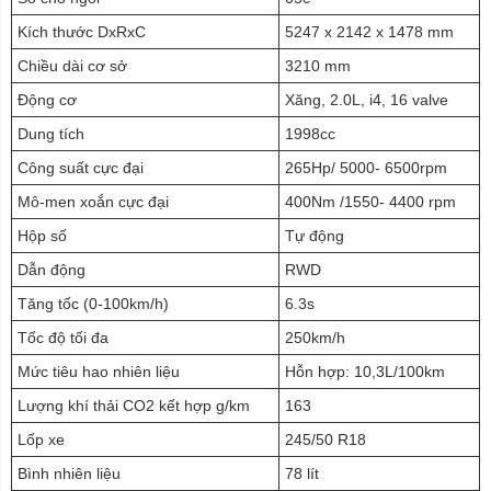
Kích thước DxRxC
5247 x 2142 x 1478 mm
Chiều dài cơ sở
3210 mm
Động cơ
Xăng, 2.0L, i4, 16 valve
Dung tích
1998cc
Công suất cực đại
265Hp/ 5000- 6500rpm
Mô-men xoắn cực đại
400Nm /1550- 4400 rpm
Hộp số
Tự động
Dẫn động
RWD
Tăng tốc (0-100km/h)
6.3s
Tốc độ tối đa
250km/h
Mức tiêu hao nhiên liệu
Hỗn hợp: 10,3L/100km
Lượng khí thải CO2 kết hợp g/km
163
Lốp xe
245/50 R18
Bình nhiên liệu
78 lít