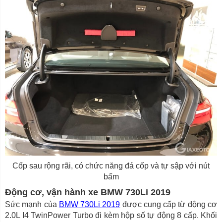
Cốp sau rộng rãi, có chức năng đá cốp và tự sập với nút
bấm
Động cơ, vận hành xe BMW 730Li 2019
Sức mạnh của
BMW 730Li 2019
được cung cấp từ động cơ
2.0L I4 TwinPower Turbo đi kèm hộp số tự động 8 cấp. Khối