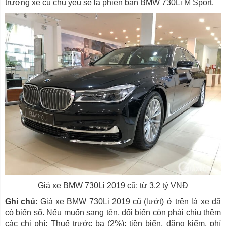
trường xe cũ chủ yếu sẽ là phiên bản BMW 730Li M Sport.
Giá xe BMW 730Li 2019 cũ: từ 3,2 tỷ VNĐ
Ghi chú
: Giá xe BMW 730Li 2019 cũ (lướt) ở trên là xe đã
có biển số. Nếu muốn sang tên, đổi biển còn phải chịu thêm
các chi phí: Thuế trước bạ (2%); tiền biển, đăng kiểm, phí