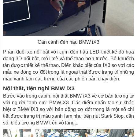
Cận cảnh đèn hậu BMW iX3
Phần đuôi xe nổi bật với cụm đèn hậu LED thiết kế đồ họa
dạng 3D nổi bật, mới mẻ và thể thao hơn trước. Bộ khuếch
tán được thiết kế thể thao. Điển khác biệt của iX3 so với các
mẫu xe động cơ đốt trong là ngoại thất được trang trí những
màu xanh lam đặc trưng của các phiên bản chạy điện.
Nội thất, tiện nghi BMW iX3
Bước vào trong cabin, nội thất BMW iX3 về cơ bản tương tự
với người "anh em" BMW X3. Các điểm nhấn tạo sự khác
biệt ở BMW iX3 so với bản động cơ đốt trong là một số chi
tiết được trang trí màu xanh lam như trên nút Start/ Stop, cần
số, biểu tượng BMW trên vô lăng...