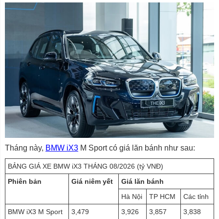
Tháng này,
BMW iX3
M Sport có giá lăn bánh như sau:
BẢNG GIÁ XE BMW iX3 THÁNG 08/2026 (tỷ VNĐ)
Phiên bản
Giá niêm yết
Giá lăn bánh
Hà Nội
TP HCM
Các tỉnh
BMW iX3 M Sport
3,479
3,926
3,857
3,838