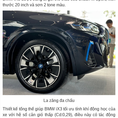
thước 20 inch và sơn 2 tone màu.
La zăng đa chấu
Thiết kế tổng thể giúp BMW iX3 tối ưu tính khí động học của
xe với hệ số cản gió thấp (Cd:0,29), điều này có tác động