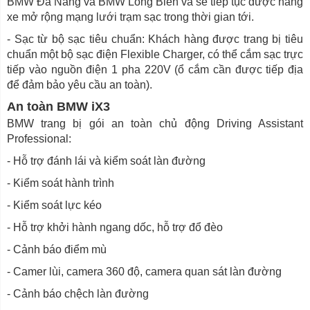
BMW Đà Nẵng và BMW Long Biên và sẽ tiếp tục được hãng
xe mở rộng mạng lưới trạm sạc trong thời gian tới.
- Sạc từ bộ sạc tiêu chuẩn: Khách hàng được trang bị tiêu
chuẩn một bộ sạc điện Flexible Charger, có thể cắm sạc trực
tiếp vào nguồn điện 1 pha 220V (ổ cắm cần được tiếp địa
để đảm bảo yêu cầu an toàn).
An toàn BMW iX3
BMW trang bị gói an toàn chủ động Driving Assistant
Professional:
- Hỗ trợ đánh lái và kiểm soát làn đường
- Kiểm soát hành trình
- Kiểm soát lực kéo
- Hỗ trợ khởi hành ngang dốc, hỗ trợ đổ đèo
- Cảnh báo điểm mù
- Camer lùi, camera 360 độ, camera quan sát làn đường
- Cảnh báo chệch làn đường