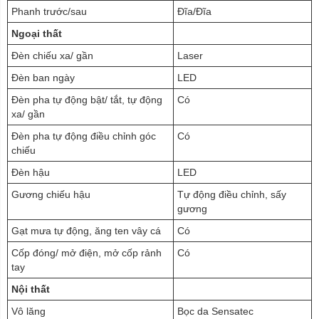
Phanh trước/sau
Đĩa/Đĩa
Ngoại thất
Đèn chiếu xa/ gần
Laser
Đèn ban ngày
LED
Đèn pha tự động bật/ tắt, tự động
Có
xa/ gần
Đèn pha tự động điều chỉnh góc
Có
chiếu
Đèn hậu
LED
Gương chiếu hậu
Tự động điều chỉnh, sấy
gương
Gạt mưa tự động, ăng ten vây cá
Có
Cốp đóng/ mở điện, mở cốp rảnh
Có
tay
Nội thất
Vô lăng
Bọc da Sensatec