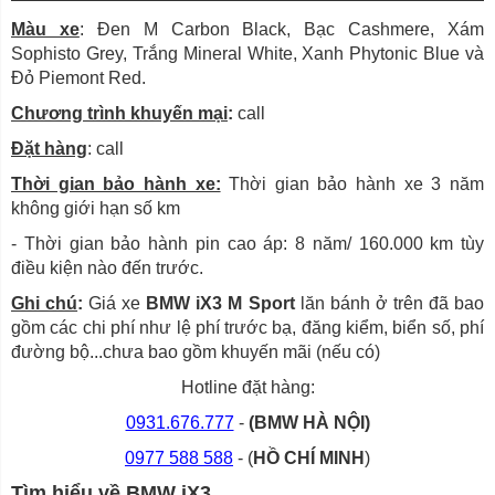
Màu xe
: Đen M Carbon Black, Bạc Cashmere, Xám
Sophisto Grey, Trắng Mineral White, Xanh Phytonic Blue và
Đỏ Piemont Red.
Chương trình khuyến mại
:
call
Đặt hàng
: call
Thời gian bảo hành xe:
Thời gian bảo hành xe 3 năm
không giới hạn số km
- Thời gian bảo hành pin cao áp: 8 năm/ 160.000 km tùy
điều kiện nào đến trước.
Ghi chú
:
Giá xe
BMW iX3 M Sport
lăn bánh ở trên đã bao
gồm các chi phí như lệ phí trước bạ, đăng kiểm, biển số, phí
đường bộ...chưa bao gồm khuyến mãi (nếu có)
Hotline đặt hàng:
0931.676.777
-
(BMW HÀ NỘI)
0977 588 588
- (
HỒ CHÍ MINH
)
Tìm hiểu về BMW iX3