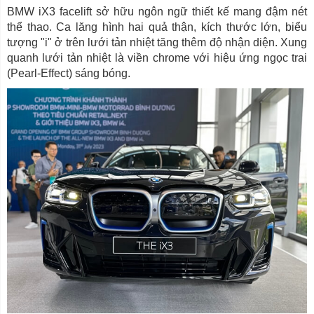
BMW iX3 facelift sở hữu ngôn ngữ thiết kế mang đậm nét
thể thao. Ca lăng hình hai quả thận, kích thước lớn, biểu
tượng "i" ở trên lưới tản nhiệt tăng thêm độ nhận diện. Xung
quanh lưới tản nhiệt là viền chrome với hiệu ứng ngọc trai
(Pearl-Effect) sáng bóng.