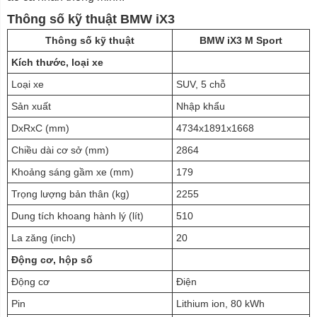
Thông số kỹ thuật BMW iX3
Thông số kỹ thuật
BMW iX3 M Sport
Kích thước, loại xe
Loại xe
SUV, 5 chỗ
Sản xuất
Nhập khẩu
DxRxC (mm)
4734x1891x1668
Chiều dài cơ sở (mm)
2864
Khoảng sáng gầm xe (mm)
179
Trọng lượng bản thân (kg)
2255
Dung tích khoang hành lý (lít)
510
La zăng (inch)
20
Động cơ, hộp số
Động cơ
Điện
Pin
Lithium ion, 80 kWh