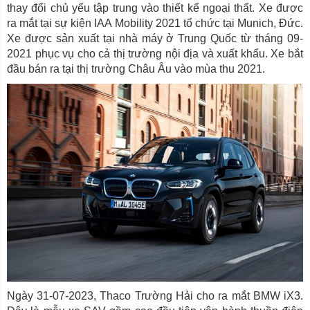
thay đổi chủ yếu tập trung vào thiết kế ngoại thất. Xe được
ra mắt tại sự kiện IAA Mobility 2021 tổ chức tại Munich, Đức.
Xe được sản xuất tại nhà máy ở Trung Quốc từ tháng 09-
2021 phục vụ cho cả thị trường nội địa và xuất khẩu. Xe bắt
đầu bán ra tại thị trường Châu Âu vào mùa thu 2021.
Ngày 31-07-2023, Thaco Trường Hải cho ra mắt BMW iX3.