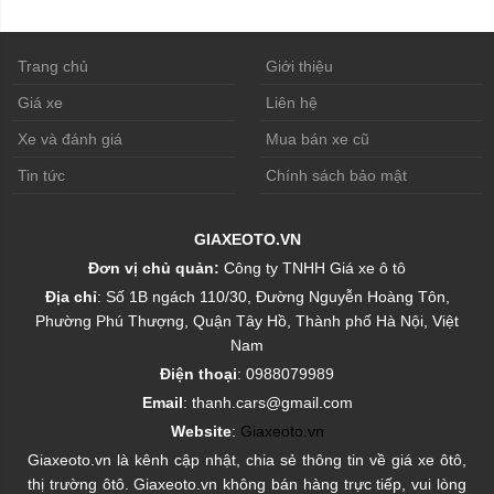
Trang chủ
Giới thiệu
Giá xe
Liên hệ
Xe và đánh giá
Mua bán xe cũ
Tin tức
Chính sách bảo mật
GIAXEOTO.VN
Đơn vị chủ quản:
Công ty TNHH Giá xe ô tô
Địa chỉ
: Số 1B ngách 110/30, Đường Nguyễn Hoàng Tôn,
Phường Phú Thượng, Quận Tây Hồ, Thành phố Hà Nội, Việt
Nam
Điện thoại
: 0988079989
Email
: thanh.cars@gmail.com
Website
:
Giaxeoto.vn
Giaxeoto.vn là kênh cập nhật, chia sẻ thông tin về giá xe ôtô,
thị trường ôtô. Giaxeoto.vn không bán hàng trực tiếp, vui lòng