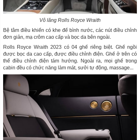
Vô lăng Rolls Royce Wraith
Bệ tâm điều khiển có khe để bình nước, các nút điều chỉnh
đơn giản, mạ crôm cao cấp và bọc da bên ngoài.
Rolls Royce Wraith 2023 có 04 ghế riêng biệt. Ghế ngồi
được bọc da cao cấp, được điều chỉnh điện. Ghế ở trên có
thể điều chỉnh điện tám hướng. Ngoài ra, mọi ghế trong
cabin đều có chức năng làm mát, sưởi tự động, massage...