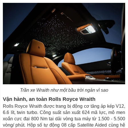
Trần xe Wraith như một bầu trời ngàn vì sao
Vận hành, an toàn Rolls Royce Wraith
Rolls Royce Wraith được trang bị động cơ tăng áp kép V12,
6.6 lít, twin turbo. Công suất sản xuất 624 mã lực, mô men
xoắn cực đại 800 Nm tại dải vòng tua máy từ 1.500 - 5.500
vòng/ phút. Hộp số tự động 08 cấp Satellite Aided cùng hệ