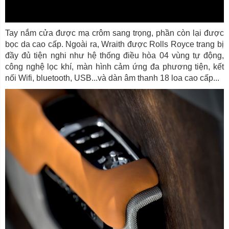
Tay nắm cửa được mạ crôm sang trọng, phần còn lại được
bọc da cao cấp. Ngoài ra, Wraith được Rolls Royce trang bị
đầy đủ tiện nghi như hệ thống điều hòa 04 vùng tự động,
công nghệ lọc khí, màn hình cảm ứng đa phương tiện, kết
nối Wifi, bluetooth, USB...và dàn âm thanh 18 loa cao cấp...