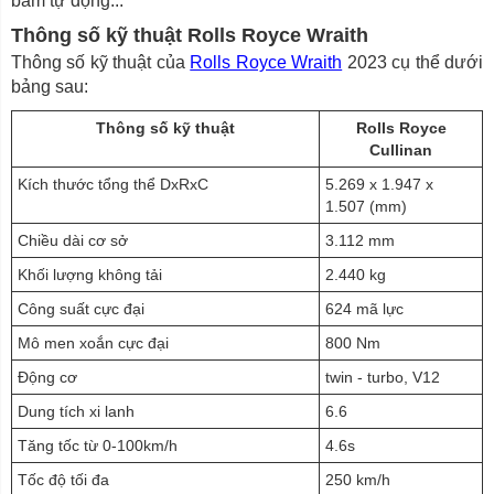
bám tự động...
Thông số kỹ thuật Rolls Royce Wraith
Thông số kỹ thuật của
Rolls Royce Wraith
2023 cụ thể dưới
bảng sau:
Thông số kỹ thuật
Rolls Royce
Cullinan
Kích thước tổng thể DxRxC
5.269 x 1.947 x
1.507 (mm)
Chiều dài cơ sở
3.112 mm
Khối lượng không tải
2.440 kg
Công suất cực đại
624 mã lực
Mô men xoắn cực đại
800 Nm
Động cơ
twin - turbo, V12
Dung tích xi lanh
6.6
Tăng tốc từ 0-100km/h
4.6s
Tốc độ tối đa
250 km/h