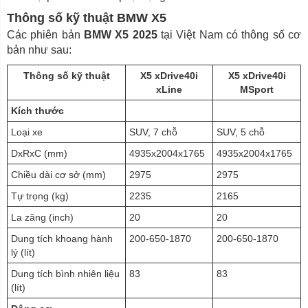
Thông số kỹ thuật BMW X5
Các phiên bản
BMW X5 2025
tại Việt Nam có thông số cơ
bản như sau:
Thông số kỹ thuật
X5 xDrive40i
X5 xDrive40i
xLine
MSport
Kích thước
Loại xe
SUV, 7 chỗ
SUV, 5 chỗ
DxRxC (mm)
4935x2004x1765
4935x2004x1765
Chiều dài cơ sở (mm)
2975
2975
Tự trọng (kg)
2235
2165
La zăng (inch)
20
20
Dung tích khoang hành
200-650-1870
200-650-1870
lý (lít)
Dung tích bình nhiên liệu
83
83
(lít)