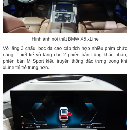
Hình ảnh nội thất BMW X5 xLine
Vô lăng 3 chấu, bọc da cao cấp tích hợp nhiều phím chức
năng. Thiết kế vô lăng cho 2 phiên bản cũng khác nhau,
phiên bản M Sport kiểu truyền thống đặc trưng trong khi
xLine thì trẻ trung hơn.