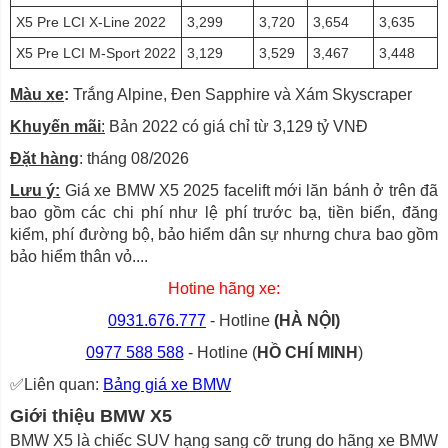
X5 Pre LCI X-Line 2022
3,299
3,720
3,654
3,635
X5 Pre LCI M-Sport 2022
3,129
3,529
3,467
3,448
Màu xe
:
Trắng Alpine, Đen Sapphire và Xám Skyscraper
Khuyến mãi
:
Bản 2022 có giá chỉ từ 3,129 tỷ VNĐ
Đặt hàng
: tháng 08/2026
Lưu ý:
Giá xe BMW X5 2025 facelift mới lăn bánh ở trên đã
bao gồm các chi phí như lệ phí trước bạ, tiền biển, đăng
kiểm, phí đường bộ, bảo hiểm dân sự nhưng chưa bao gồm
bảo hiểm thân vỏ....
Hotine hãng xe:
0931.676.777
- Hotline
(HÀ NỘI)
0977 588 588
- Hotline (
HỒ CHÍ MINH
)
✅Liên quan:
Bảng giá xe BMW
Giới thiệu BMW X5
BMW X5 là chiếc SUV hạng sang cỡ trung do hãng xe BMW