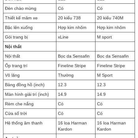
Đèn chào mừng
Có
Có
Thiết kế mâm xe
20 kiểu 738
20 kiểu 740M
Bậc lên xuống
Hợp kim nhôm
Hợp kim nhôm
Gói trang bị
xLine
M sport
Nội thất
Nội thất
Bọc da Sensafin
Bọc da Sensafin
Ốp trang trí
Fineline Stripe
Fineline Stripe
Vô lăng
Thường
M Sport
Bảng đồng hồ (inch)
12.3
12.3
Màn hình giải trí (inch)
14.9
14.9
Rèm che nắng
Có
Có
Cửa sổ trời
Có
Có
Hệ thống âm thanh
16 loa Harman
16 loa Harman
Kardon
Kardon