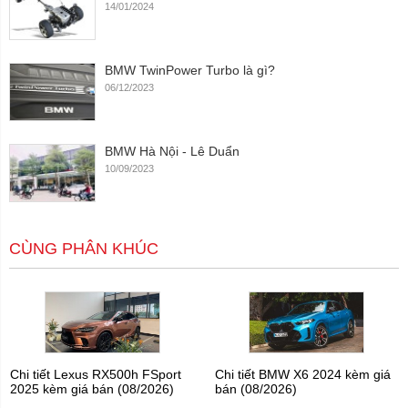
14/01/2024
BMW TwinPower Turbo là gì?
06/12/2023
BMW Hà Nội - Lê Duẩn
10/09/2023
CÙNG PHÂN KHÚC
Chi tiết Lexus RX500h FSport
Chi tiết BMW X6 2024 kèm giá
2025 kèm giá bán (08/2026)
bán (08/2026)