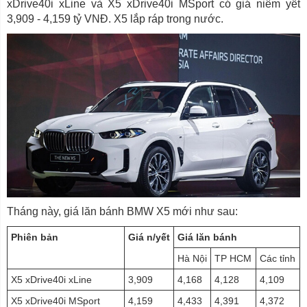
xDrive40i xLine và X5 xDrive40i MSport có giá niêm yết
3,909 - 4,159 tỷ VNĐ. X5 lắp ráp trong nước.
Tháng này, giá lăn bánh BMW X5 mới như sau:
Phiên bản
Giá n/yết
Giá lăn bánh
Hà Nội
TP HCM
Các tỉnh
X5 xDrive40i xLine
3,909
4,168
4,128
4,109
X5 xDrive40i MSport
4,159
4,433
4,391
4,372