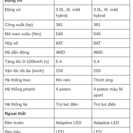
Động cơ
Động cơ
3.0L, I6, mild
3.0L, I6, mild
hybrid
hybrid
Công suất (hp)
381
381
Mô men xoắn (Nm)
540
540
Hộp số
8AT
8AT
Hệ dẫn động
AWD
AWD
Tăng tốc 0-100km/h (s)
5.4
5.4
Vận tốc tối đa (km/h)
250
250
Hệ thống treo
Khí nén
Thích ứng
Hệ thống phanh
4 piston
4 piston màu M
sport
Hệ thống lái
Trợ lực điện
Trợ lực điện
Ngoại thất
Đèn trước
Adaptive LED
Adaptive LED
Đèn hậu
LED
LED