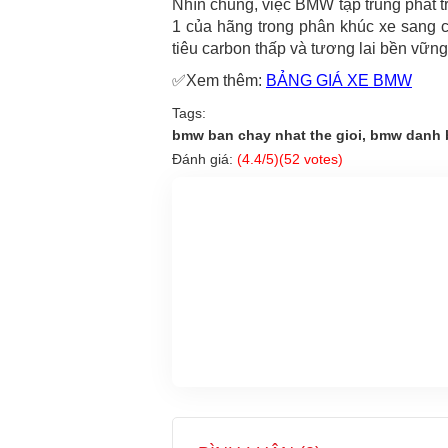
Nhìn chung, việc BMW tập trung phát tr
1 của hãng trong phân khúc xe sang c
tiêu carbon thấp và tương lai bền vữn
✅Xem thêm:
BẢNG GIÁ XE BMW
Tags:
bmw ban chay nhat the gioi, bmw danh 
Đánh giá:
(
4.4
/5)(
52
votes)