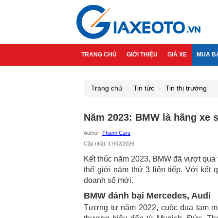
TRANG CHỦ
GIỚI THIỆU
GIÁ XE
MUA B
Trang chủ
Tin tức
Tin thị trường
Năm 2023: BMW là hãng xe sa
Author:
Thanh Cars
Cập nhật: 17/02/2026
Kết thúc năm 2023, BMW đã vượt qua tấ
thế giới năm thứ 3 liên tiếp. Với kế
doanh số mới.
BMW đánh bại Mercedes, Audi
Tương tự năm 2022, cuộc đua tam m