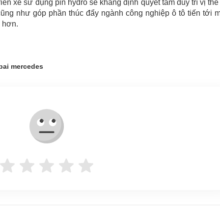
iển xe sử dụng pin hydro sẽ khẳng định quyết tâm duy trì vị thế
ũng như góp phần thúc đẩy ngành công nghiệp ô tô tiến tới 
g hơn.
bai mercedes