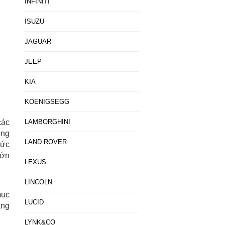
INFINITI
ISUZU
JAGUAR
JEEP
KIA
KOENIGSEGG
các
LAMBORGHINI
ông
LAND ROVER
mức
lớn
LEXUS
LINCOLN
mục
LUCID
ăng
LYNK&CO