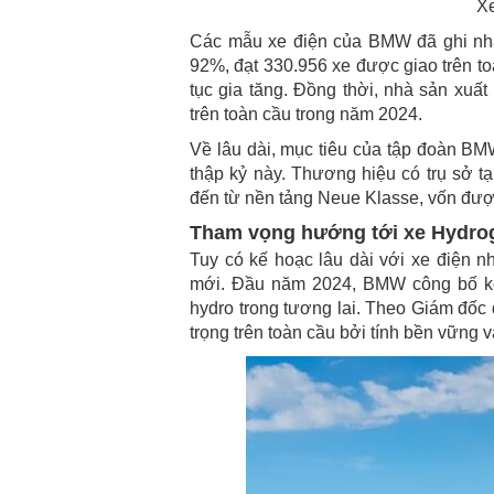
X
Các mẫu xe điện của BMW đã ghi nhậ
92%, đạt 330.956 xe được giao trên t
tục gia tăng. Đồng thời, nhà sản xuấ
trên toàn cầu trong năm 2024.
Về lâu dài, mục tiêu của tập đoàn B
thập kỷ này. Thương hiệu có trụ sở t
đến từ nền tảng Neue Klasse, vốn đượ
Tham vọng hướng tới xe Hydro
Tuy có kế hoạc lâu dài với xe điệ
mới. Đầu năm 2024, BMW công bố kế 
hydro trong tương lai. Theo Giám đốc
trọng trên toàn cầu bởi tính bền vững 