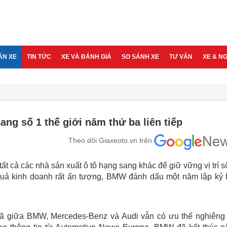
ÁN XE
TIN TỨC
XE VÀ ĐÁNH GIÁ
SO SÁNH XE
TƯ VẤN
XE & N
ng số 1 thế giới năm thứ ba liên tiếp
Theo dõi Giaxeoto.vn trên
t cả các nhà sản xuất ô tô hạng sang khác để giữ vững vị trí s
t quả kinh doanh rất ấn tượng, BMW đánh dấu một năm lập kỷ 
ã giữa BMW, Mercedes-Benz và Audi vẫn có ưu thế nghiêng