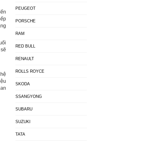
PEUGEOT
đến
iếp
PORSCHE
àng
RAM
uối
RED BULL
 sẽ
RENAULT
ROLLS ROYCE
ghệ
iệu
SKODA
uan
SSANGYONG
SUBARU
SUZUKI
TATA