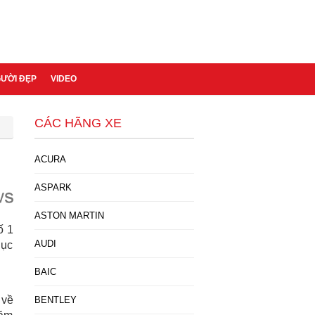
GƯỜI ĐẸP
VIDEO
CÁC HÃNG XE
ACURA
ASPARK
ASTON MARTIN
ố 1
AUDI
lục
BAIC
 về
BENTLEY