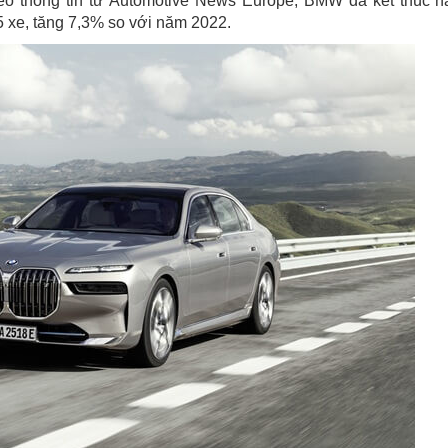
eo thông tin từ Automotive News Europe, BMW đã kết thúc 
5 xe, tăng 7,3% so với năm 2022.