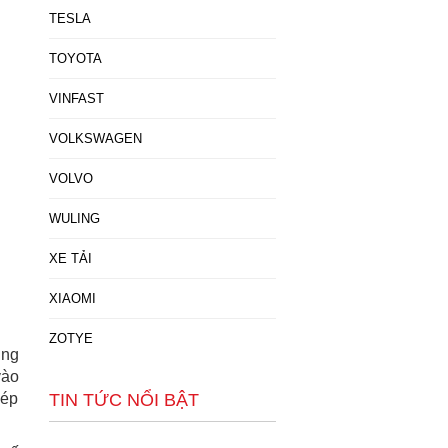
TESLA
TOYOTA
VINFAST
VOLKSWAGEN
VOLVO
WULING
XE TẢI
XIAOMI
ZOTYE
ụng
vào
hép
TIN TỨC NỔI BẬT