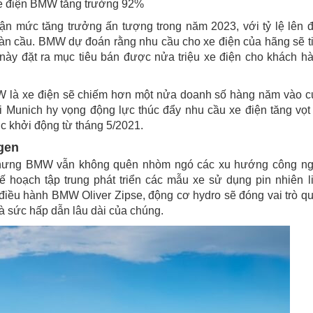
e điện BMW tăng trưởng 92%
n mức tăng trưởng ấn tượng trong năm 2023, với tỷ lệ lên 
oàn cầu. BMW dự đoán rằng nhu cầu cho xe điện của hãng sẽ t
t này đặt ra mục tiêu bán được nửa triệu xe điện cho khách h
MW là xe điện sẽ chiếm hơn một nửa doanh số hàng năm vào c
ại Munich hy vọng động lực thúc đẩy nhu cầu xe điện tăng vọt
c khởi động từ tháng 5/2021.
gen
n nhưng BMW vẫn không quên nhòm ngó các xu hướng công n
hoạch tập trung phát triển các mẫu xe sử dụng pin nhiên l
 điều hành BMW Oliver Zipse, động cơ hydro sẽ đóng vai trò q
và sức hấp dẫn lâu dài của chúng.