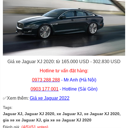
Giá xe Jaguar XJ 2020: từ 165.000 USD - 302.830 USD
Hotline tư vấn đặt hàng:
0973 288 288
- Mr Anh (Hà Nội)
0903 177 001
- Hotline (Sài Gòn)
✅Xem thêm:
Giá xe Jaguar 2022
Tags:
Jaguar XJ, Jaguar XJ 2020, xe Jaguar XJ, xe Jaguar XJ 2020,
gia xe xe Jaguar XJ, gia xe xe Jaguar XJ 2020
Đánh giá:
(
4
/5)(
51
votes)