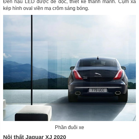
Đèn hậu LED được để dọc, thiết kế thanh mảnh. Cụm xả
kép hình oval viền mạ crôm sáng bóng.
Phần đuôi xe
Nội thất Jaguar XJ 2020