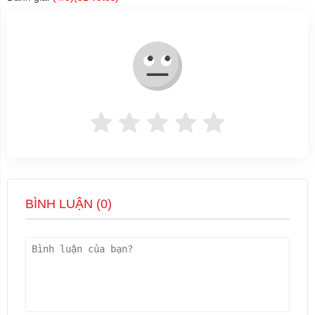
BÌNH LUẬN (
0
)