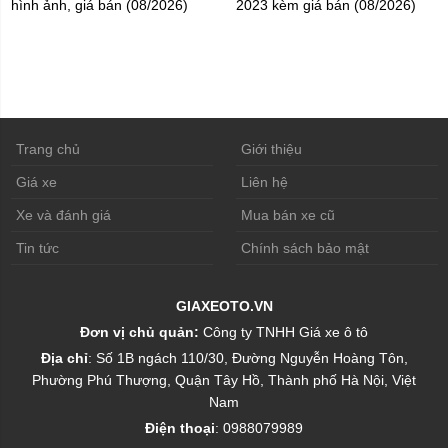
hình ảnh, giá bán (08/2026)
2023 kèm giá bán (08/2026)
Trang chủ
Giới thiệu
Giá xe
Liên hệ
Xe và đánh giá
Mua bán xe cũ
Tin tức
Chính sách bảo mật
GIAXEOTO.VN
Đơn vị chủ quản:
Công ty TNHH Giá xe ô tô
Địa chỉ
: Số 1B ngách 110/30, Đường Nguyễn Hoàng Tôn,
Phường Phú Thượng, Quận Tây Hồ, Thành phố Hà Nội, Việt
Nam
Điện thoại
: 0988079989