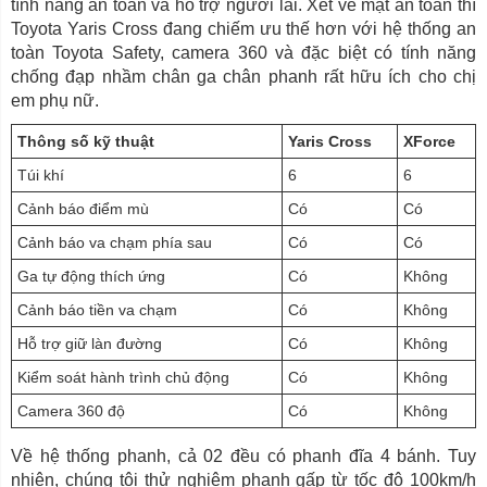
tính năng an toàn và hỗ trợ người lái. Xét về mặt an toàn thì
Toyota Yaris Cross đang chiếm ưu thế hơn với hệ thống an
toàn Toyota Safety, camera 360 và đặc biệt có tính năng
chống đạp nhầm chân ga chân phanh rất hữu ích cho chị
em phụ nữ.
Thông số kỹ thuật
Yaris Cross
XForce
Túi khí
6
6
Cảnh báo điểm mù
Có
Có
Cảnh báo va chạm phía sau
Có
Có
Ga tự động thích ứng
Có
Không
Cảnh báo tiền va chạm
Có
Không
Hỗ trợ giữ làn đường
Có
Không
Kiểm soát hành trình chủ động
Có
Không
Camera 360 độ
Có
Không
Về hệ thống phanh, cả 02 đều có phanh đĩa 4 bánh. Tuy
nhiên, chúng tôi thử nghiệm phanh gấp từ tốc độ 100km/h