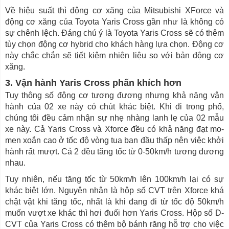
Về hiệu suất thì động cơ xăng của Mitsubishi XForce và
động cơ xăng của Toyota Yaris Cross gần như là không có
sự chênh lệch. Đáng chú ý là Toyota Yaris Cross sẽ có thêm
tùy chọn động cơ hybrid cho khách hàng lựa chọn. Động cơ
này chắc chắn sẽ tiết kiệm nhiên liệu so với bản động cơ
xăng.
3. Vận hành Yaris Cross phấn khích hơn
Tuy thông số động cơ tương đương nhưng khả năng vận
hành của 02 xe này có chút khác biệt. Khi đi trong phố,
chúng tôi đều cảm nhận sự nhẹ nhàng lanh lẹ của 02 mẫu
xe này. Cả Yaris Cross và Xforce đều có khả năng đạt mo-
men xoắn cao ở tốc độ vòng tua ban đầu thấp nên việc khởi
hành rất mượt. Cả 2 đều tăng tốc từ 0-50km/h tương đương
nhau.
Tuy nhiên, nếu tăng tốc từ 50km/h lên 100km/h lại có sự
khác biệt lớn. Nguyên nhân là hộp số CVT trên Xforce khá
chật vật khi tăng tốc, nhất là khi đang đi từ tốc độ 50km/h
muốn vượt xe khác thì hơi đuối hơn Yaris Cross. Hộp số D-
CVT của Yaris Cross có thêm bộ bánh răng hỗ trợ cho việc