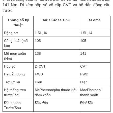
141 Nm. Đi kèm hộp số vô cấp CVT và hệ dẫn động cầu
trước.
Thông số kỹ
Yaris Cross 1.5G
XForce
thuật
Động cơ
1.5L, I4
1.5L, I4
Công suất (mã
105
105
lực)
Mô men xoắn
138
141
(Nm)
Hộp số
D-CVT
CVT
Hệ dẫn động
FWD
FWD
Trợ lực lái
Điện
Điện
Hệ thống treo
McPherson/phụ thuộc kiểu
MacPherson/
trước/ sau
dầm xoắn
thanh xoắn
Đĩa phanh
Đĩa/ Đĩa
Đĩa/ Đĩa
Trước/Sau