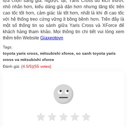
lựa chọn sáng giá. Ngược lại, Yaris Cross dù kích thước
nhỏ nhắn hơn, kiểu dáng già dặn hơn nhưng tăng tốc trên
cao tốc tốt hơn, cảm giác lái tốt hơn, nhất là khi đi cao tốc
với hệ thống treo cứng vững ít bồng bềnh hơn. Trên đây là
một số thông tin so sánh giữa Yaris Cross và XForce để
khách hàng tham khảo. Mọi thông tin chi tiết vui lòng xem
thêm trên Website
Giaxeotovn
Tags:
toyota yaris cross, mitsubishi xforce, so sanh toyota yaris
cross va mitsubishi xforce
Đánh giá:
(
4.5
/5)(
55
votes)