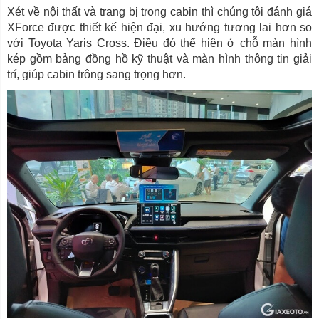
Xét về nội thất và trang bị trong cabin thì chúng tôi đánh giá
XForce được thiết kế hiện đại, xu hướng tương lai hơn so
với Toyota Yaris Cross. Điều đó thể hiện ở chỗ màn hình
kép gồm bảng đồng hồ kỹ thuật và màn hình thông tin giải
trí, giúp cabin trông sang trọng hơn.