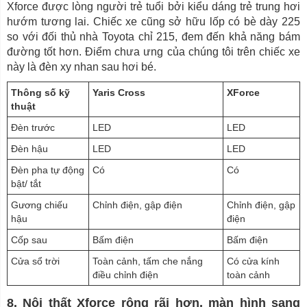
Xforce được lòng người trẻ tuổi bởi kiểu dáng trẻ trung hơi
hướm tương lai. Chiếc xe cũng sở hữu lốp có bè dày 225
so với đối thủ nhà Toyota chỉ 215, đem đến khả năng bám
đường tốt hơn. Điểm chưa ưng của chúng tôi trên chiếc xe
này là đèn xy nhan sau hơi bé.
Thông số kỹ
Yaris Cross
XForce
thuật
Đèn trước
LED
LED
Đèn hậu
LED
LED
Đèn pha tự động
Có
Có
bật/ tắt
Gương chiếu
Chỉnh điện, gập điện
Chỉnh điện, gập
hậu
điện
Cốp sau
Bấm điện
Bấm điện
Cửa sổ trời
Toàn cảnh, tấm che nắng
Có cửa kính
điều chỉnh điện
toàn cảnh
8. Nội thất Xforce rộng rãi hơn, màn hình sang