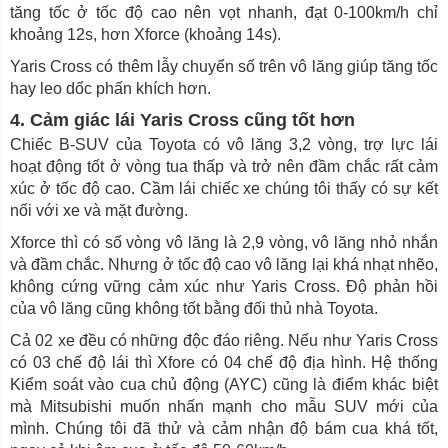
tăng tốc ở tốc độ cao nên vọt nhanh, đạt 0-100km/h chỉ
khoảng 12s, hơn Xforce (khoảng 14s).
Yaris Cross có thêm lẫy chuyển số trên vô lăng giúp tăng tốc
hay leo dốc phấn khích hơn.
4. Cảm giác lái Yaris Cross cũng tốt hơn
Chiếc B-SUV của Toyota có vô lăng 3,2 vòng, trợ lực lái
hoạt động tốt ở vòng tua thấp và trở nên đầm chắc rất cảm
xúc ở tốc độ cao. Cầm lái chiếc xe chúng tôi thấy có sự kết
nối với xe và mặt đường.
Xforce thì có số vòng vô lăng là 2,9 vòng, vô lăng nhỏ nhắn
và đầm chắc. Nhưng ở tốc độ cao vô lăng lại khá nhạt nhẽo,
không cứng vững cảm xúc như Yaris Cross. Độ phản hồi
của vô lăng cũng không tốt bằng đối thủ nhà Toyota.
Cả 02 xe đều có những độc đáo riêng. Nếu như Yaris Cross
có 03 chế độ lái thì Xfore có 04 chế độ địa hình. Hệ thống
Kiểm soát vào cua chủ động (AYC) cũng là điểm khác biệt
mà Mitsubishi muốn nhấn mạnh cho mẫu SUV mới của
mình. Chúng tôi đã thử và cảm nhận độ bám cua khá tốt,