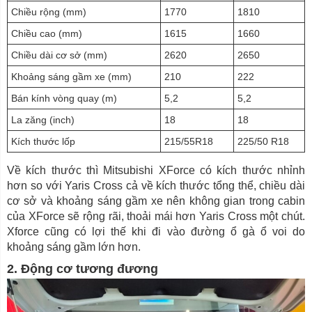
Chiều rộng (mm)
1770
1810
Chiều cao (mm)
1615
1660
Chiều dài cơ sở (mm)
2620
2650
Khoảng sáng gầm xe (mm)
210
222
Bán kính vòng quay (m)
5,2
5,2
La zăng (inch)
18
18
Kích thước lốp
215/55R18
225/50 R18
Về kích thước thì Mitsubishi XForce có kích thước nhỉnh
hơn so với Yaris Cross cả về kích thước tổng thể, chiều dài
cơ sở và khoảng sáng gầm xe nên không gian trong cabin
của XForce sẽ rộng rãi, thoải mái hơn Yaris Cross một chút.
Xforce cũng có lợi thế khi đi vào đường ổ gà ổ voi do
khoảng sáng gầm lớn hơn.
2. Động cơ tương đương