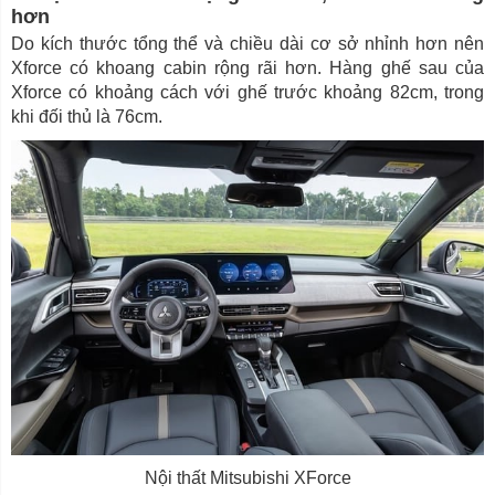
hơn
Do kích thước tổng thể và chiều dài cơ sở nhỉnh hơn nên
Xforce có khoang cabin rộng rãi hơn. Hàng ghế sau của
Xforce có khoảng cách với ghế trước khoảng 82cm, trong
khi đối thủ là 76cm.
Nội thất Mitsubishi XForce