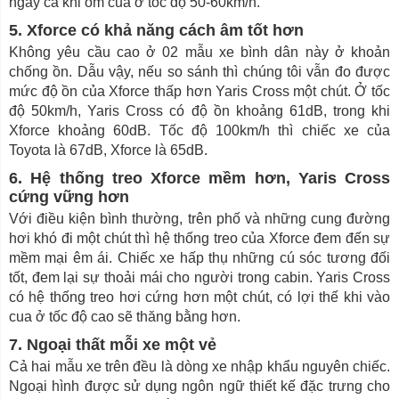
ngay cả khi ôm cua ở tốc độ 50-60km/h.
5. Xforce có khả năng cách âm tốt hơn
Không yêu cầu cao ở 02 mẫu xe bình dân này ở khoản
chống ồn. Dẫu vậy, nếu so sánh thì chúng tôi vẫn đo được
mức độ ồn của Xforce thấp hơn Yaris Cross một chút. Ở tốc
độ 50km/h, Yaris Cross có độ ồn khoảng 61dB, trong khi
Xforce khoảng 60dB. Tốc độ 100km/h thì chiếc xe của
Toyota là 67dB, Xforce là 65dB.
6. Hệ thống treo Xforce mềm hơn, Yaris Cross
cứng vững hơn
Với điều kiện bình thường, trên phố và những cung đường
hơi khó đi một chút thì hệ thống treo của Xforce đem đến sự
mềm mại êm ái. Chiếc xe hấp thụ những cú sóc tương đối
tốt, đem lại sự thoải mái cho người trong cabin. Yaris Cross
có hệ thống treo hơi cứng hơn một chút, có lợi thế khi vào
cua ở tốc độ cao sẽ thăng bằng hơn.
7. Ngoại thất mỗi xe một vẻ
Cả hai mẫu xe trên đều là dòng xe nhập khẩu nguyên chiếc.
Ngoại hình được sử dụng ngôn ngữ thiết kế đặc trưng cho