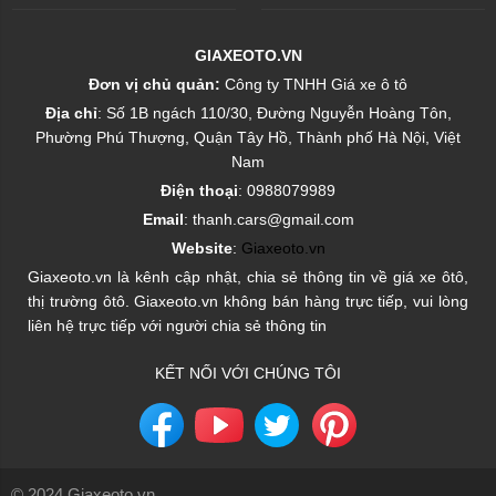
GIAXEOTO.VN
Đơn vị chủ quản:
Công ty TNHH Giá xe ô tô
Địa chỉ
: Số 1B ngách 110/30, Đường Nguyễn Hoàng Tôn,
Phường Phú Thượng, Quận Tây Hồ, Thành phố Hà Nội, Việt
Nam
Điện thoại
: 0988079989
Email
: thanh.cars@gmail.com
Website
:
Giaxeoto.vn
Giaxeoto.vn là kênh cập nhật, chia sẻ thông tin về giá xe ôtô,
thị trường ôtô. Giaxeoto.vn không bán hàng trực tiếp, vui lòng
liên hệ trực tiếp với người chia sẻ thông tin
KẾT NỐI VỚI CHÚNG TÔI
© 2024 Giaxeoto.vn