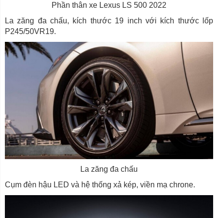
Phần thân xe Lexus LS 500 2022
La zăng đa chấu, kích thước 19 inch với kích thước lốp
P245/50VR19.
La zăng đa chấu
Cụm đèn hậu LED và hệ thống xả kép, viền mạ chrone.