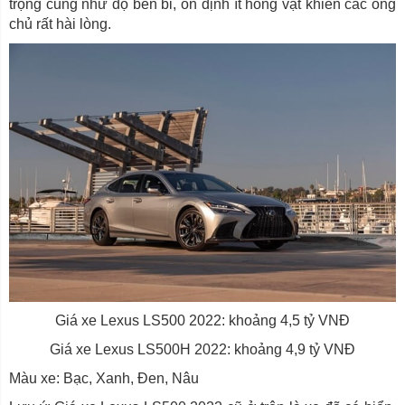
trọng cũng như độ bền bỉ, ổn định ít hỏng vặt khiến các ông
chủ rất hài lòng.
Giá xe Lexus LS500 2022: khoảng 4,5 tỷ VNĐ
Giá xe Lexus LS500H 2022: khoảng 4,9 tỷ VNĐ
Màu xe: Bạc, Xanh, Đen, Nâu