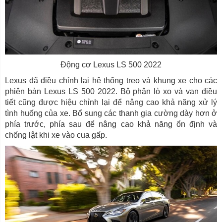
Động cơ Lexus LS 500 2022
Lexus đã điều chỉnh lại hệ thống treo và khung xe cho các
phiên bản Lexus LS 500 2022. Bộ phận lò xo và van điều
tiết cũng được hiệu chỉnh lại để nâng cao khả năng xử lý
tình huống của xe. Bổ sung các thanh gia cường dày hơn ở
phía trước, phía sau để nâng cao khả năng ổn định và
chống lật khi xe vào cua gấp.