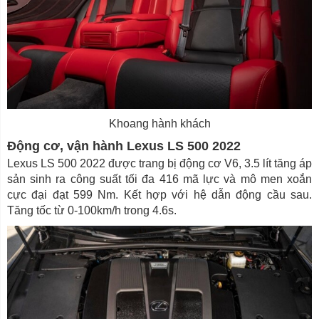
Khoang hành khách
Động cơ, vận hành Lexus LS 500 2022
Lexus LS 500 2022 được trang bị động cơ V6, 3.5 lít tăng áp
sản sinh ra công suất tối đa 416 mã lực và mô men xoắn
cực đại đạt 599 Nm. Kết hợp với hệ dẫn động cầu sau.
Tăng tốc từ 0-100km/h trong 4.6s.