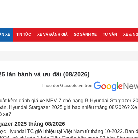
ÁN XE
TIN TỨC
XE VÀ ĐÁNH GIÁ
SO SÁNH XE
TƯ VẤN
XE & N
5 lăn bánh và ưu đãi (08/2026)
Theo dõi Giaxeoto.vn trên
ỹ thuật kèm đánh giá xe MPV 7 chỗ hạng B Hyundai Stargazer 2
n toàn. Hyundai Stargazer 2025 giá bao nhiêu tháng 08/2026? Xe
ó xe?
gazer 2025 tháng 08/2026
ợc Hyundai TC giới thiệu tại Việt Nam từ tháng 10-2022. Ban 