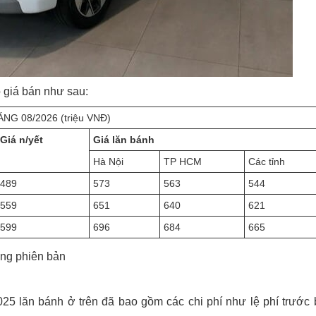
 giá bán như sau:
G 08/2026 (triệu VNĐ)
Giá n/yết
Giá lăn bánh
Hà Nội
TP HCM
Các tỉnh
489
573
563
544
559
651
640
621
599
696
684
665
ừng phiên bản
025 lăn bánh ở trên đã bao gồm các chi phí như lệ phí trước 