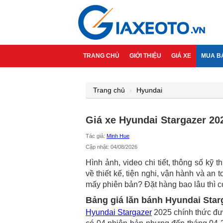
TRANG CHỦ
GIỚI THIỆU
GIÁ XE
MUA B
Trang chủ
Hyundai
Giá xe Hyundai Stargazer 202
Tác giả:
Minh Hue
Cập nhật: 04/08/2026
Hình ảnh, video chi tiết, thông số k
về thiết kế, tiện nghi, vận hành và a
mấy phiên bản? Đặt hàng bao lâu thì c
Bảng giá lăn bánh Hyundai Star
Hyundai Stargazer
2025 chính thức đư