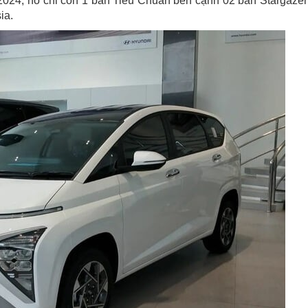
024, nó chỉ còn 1 bản Tiêu Chuẩn bên cạnh 02 bản Stargazer
ia.