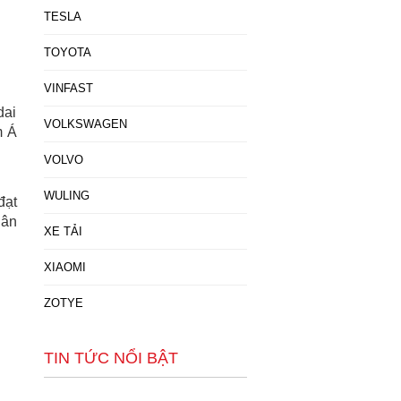
TESLA
TOYOTA
VINFAST
dai
VOLKSWAGEN
m Á
VOLVO
WULING
đạt
hân
XE TẢI
XIAOMI
ZOTYE
TIN TỨC NỔI BẬT