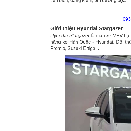
tiền biển, đăng kiểm, phí đường bộ...
093
Giới thiệu Hyundai Stargazer
Hyundai Stargazer
là mẫu xe MPV hạng
hãng xe Hàn Quốc - Hyundai. Đối thủ
Premio, Suzuki Ertiga...