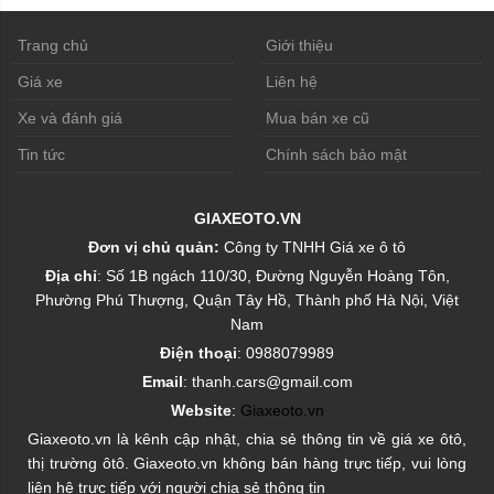
Trang chủ
Giới thiệu
Giá xe
Liên hệ
Xe và đánh giá
Mua bán xe cũ
Tin tức
Chính sách bảo mật
GIAXEOTO.VN
Đơn vị chủ quản:
Công ty TNHH Giá xe ô tô
Địa chỉ
: Số 1B ngách 110/30, Đường Nguyễn Hoàng Tôn,
Phường Phú Thượng, Quận Tây Hồ, Thành phố Hà Nội, Việt
Nam
Điện thoại
: 0988079989
Email
: thanh.cars@gmail.com
Website
:
Giaxeoto.vn
Giaxeoto.vn là kênh cập nhật, chia sẻ thông tin về giá xe ôtô,
thị trường ôtô. Giaxeoto.vn không bán hàng trực tiếp, vui lòng
liên hệ trực tiếp với người chia sẻ thông tin