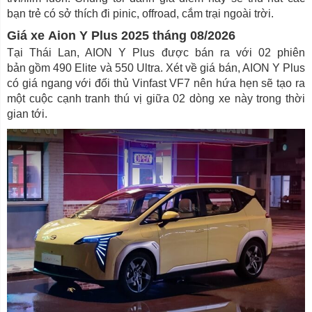
bạn trẻ có sở thích đi pinic, offroad, cắm trại ngoài trời.
Giá xe Aion Y Plus 2025 tháng 08/2026
Tại Thái Lan, AION Y Plus được bán ra với 02 phiên
bản gồm 490 Elite và 550 Ultra. Xét về giá bán, AION Y Plus
có giá ngang với đối thủ Vinfast VF7 nên hứa hẹn sẽ tạo ra
một cuộc cạnh tranh thú vị giữa 02 dòng xe này trong thời
gian tới.