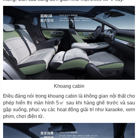
Khoang cabin
Điều đáng nói trong khoang cabin là không gian nội thất cho
phép hiển thị màn hình 5㎡ sau khi hàng ghế trước và sau
gập xuống, phục vụ các hoạt động giải trí như karaoke, xem
phim, chơi điện tử.