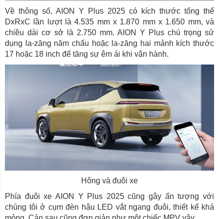
Về thông số, AION Y Plus 2025 có kích thước tổng thể
DxRxC lần lượt là 4.535 mm x 1.870 mm x 1.650 mm, và
chiều dài cơ sở là 2.750 mm. AION Y Plus chú trọng sử
dụng la-zăng năm chấu hoặc la-zăng hai mảnh kích thước
17 hoặc 18 inch để tăng sự êm ái khi vận hành.
Hông và đuôi xe
Phía đuôi xe AION Y Plus 2025 cũng gây ấn tượng với
chúng tôi ở cụm đèn hậu LED vắt ngang đuôi, thiết kế khá
mỏng. Cản sau cũng đơn giản như một chiếc MPV vậy.