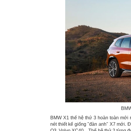
BMW 
BMW X1 thế hệ thứ 3 hoàn toàn mới r
nét thiết kế giống "đàn anh" X7 mới.
Q3, Volvo XC40... Thế hệ thứ 2 từng 