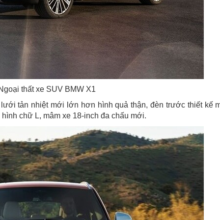
Ngoại thất xe SUV BMW X1
ưới tản nhiệt mới lớn hơn hình quả thận, đèn trước thiết kế 
ạo hình chữ L, mâm xe 18-inch đa chấu mới.