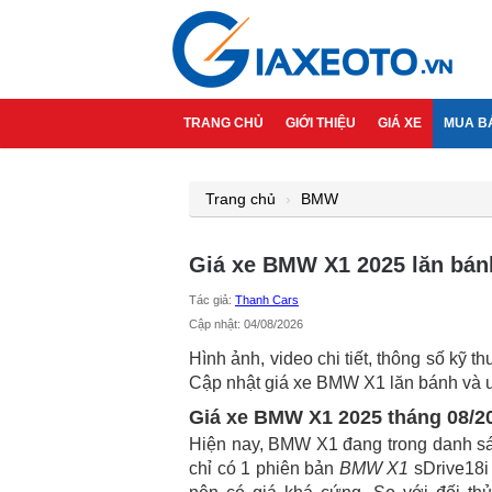
TRANG CHỦ
GIỚI THIỆU
GIÁ XE
MUA B
Trang chủ
BMW
Giá xe BMW X1 2025 lăn bánh
Tác giả:
Thanh Cars
Cập nhật: 04/08/2026
Hình ảnh, video chi tiết, thông số kỹ
Cập nhật giá xe BMW X1 lăn bánh và ưu
Giá xe BMW X1 2025 tháng 08/2
Hiện nay, BMW X1 đang trong danh sá
chỉ có 1 phiên bản
BMW X1
sDrive18i