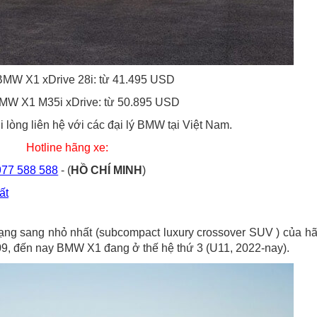
BMW X1 xDrive 28i: từ 41.495 USD
BMW X1 M35i xDrive: từ 50.895 USD
ui lòng liên hệ với các đại lý BMW tại Việt Nam.
Hotline hãng xe:
977 588 588
- (
HỒ CHÍ MINH
)
ất
ng sang nhỏ nhất (subcompact luxury crossover SUV ) của h
9, đến nay BMW X1 đang ở thế hệ thứ 3 (U11, 2022-nay).