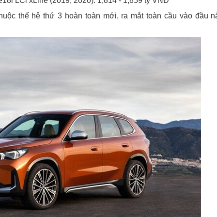
8i LCi xLine (2019, 2020): 1,814 - 1,859 tỷ VNĐ
huộc thế hệ thứ 3 hoàn toàn mới, ra mắt toàn cầu vào đầu 