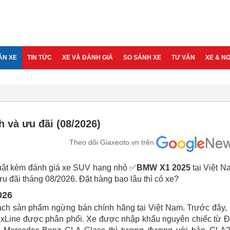
ÁN XE
TIN TỨC
XE VÀ ĐÁNH GIÁ
SO SÁNH XE
TƯ VẤN
XE & N
 và ưu đãi (08/2026)
Theo dõi Giaxeoto.vn trên
 thuật kèm đánh giá xe SUV hạng nhỏ ✅
BMW X1 2025
tại Việt N
 đãi tháng 08/2026. Đặt hàng bao lâu thì có xe?
026
ch sản phẩm ngừng bán chính hãng tại Việt Nam. Trước đây,
 xLine được phân phối. Xe được nhập khẩu nguyên chiếc từ 