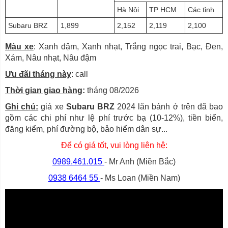
Hà Nội
TP HCM
Các tỉnh
Subaru BRZ
1,899
2,152
2,119
2,100
Màu xe
: Xanh đậm, Xanh nhạt, Trắng ngọc trai, Bạc, Đen,
Xám, Nâu nhạt, Nâu đậm
Ưu đãi tháng này
: call
Thời gian giao hàng
:
tháng 08/2026
Ghi chú:
giá xe
Subaru BRZ
2024 lăn bánh ở trên đã bao
gồm các chi phí như lệ phí trước bạ (10-12%), tiền biển,
đăng kiểm, phí đường bộ, bảo hiểm dân sự...
Để có giá tốt, vui lòng liên hệ:
0989.461.015
- Mr Anh (Miền Bắc)
0938 6464 55
- Ms Loan (Miền Nam)