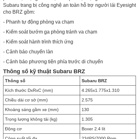
Subaru trang bị công nghệ an toàn hỗ trợ người lái Eyesight
cho BRZ gồm:
- Phanh tự động phòng va chạm
- Kiểm soát bướm ga phòng tránh va chạm
- Kiểm soát hành trình thích ứng
- Cảnh báo chuyển làn
- Cảnh báo phương tiện phía trước di chuyển
Thông số kỹ thuật Subaru BRZ
Thông số
Subaru BRZ
Kích thước DxRxC (mm)
4.265x1.775x1.310
Chiều dài cơ sở (mm)
2.575
Khoảng sáng gầm xe (mm)
130
Trọng lượng không tải (kg)
1.305
Động cơ
Boxer 2.4 lít
Công suất tối đa
234PS/7000 Rpm