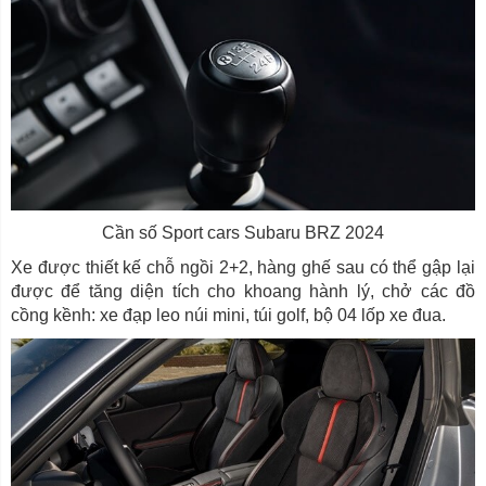
Cần số Sport cars Subaru BRZ 2024
Xe được thiết kế chỗ ngồi 2+2, hàng ghế sau có thể gập lại
được để tăng diện tích cho khoang hành lý, chở các đồ
cồng kềnh: xe đạp leo núi mini, túi golf, bộ 04 lốp xe đua.