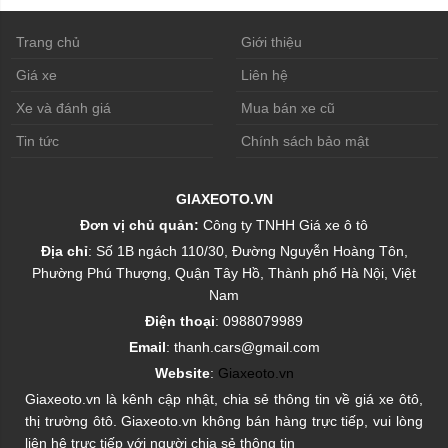
Trang chủ
Giới thiệu
Giá xe
Liên hệ
Xe và đánh giá
Mua bán xe cũ
Tin tức
Chính sách bảo mật
GIAXEOTO.VN
Đơn vị chủ quản:
Công ty TNHH Giá xe ô tô
Địa chỉ
: Số 1B ngách 110/30, Đường Nguyễn Hoàng Tôn,
Phường Phú Thượng, Quận Tây Hồ, Thành phố Hà Nội, Việt
Nam
Điện thoại
: 0988079989
Email
: thanh.cars@gmail.com
Website
:
Giaxeoto.vn
Giaxeoto.vn là kênh cập nhật, chia sẻ thông tin về giá xe ôtô,
thị trường ôtô. Giaxeoto.vn không bán hàng trực tiếp, vui lòng
liên hệ trực tiếp với người chia sẻ thông tin