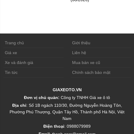
Trang chủ
Giới thiệu
Giá xe
Liên hệ
Xe và đánh giá
Mua bán xe cũ
Tin tức
Chính sách bảo mật
GIAXEOTO.VN
Đơn vị chủ quản:
Công ty TNHH Giá xe ô tô
Địa chỉ
: Số 1B ngách 110/30, Đường Nguyễn Hoàng Tôn,
Phường Phú Thượng, Quận Tây Hồ, Thành phố Hà Nội, Việt
Nam
Điện thoại
: 0988079989