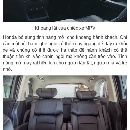
Khoang lái của chiếc xe MPV
Honda bổ sung tính năng mới cho khoang hành khách. Chỉ
cần một nút bấm, ghế ngồi có thể xoay ngang để đẩy ra khỏi
xe và chúng có thể được hạ thấp để hành khách có thể
thuận tiện khi vào cabin ngồi mà không cần trèo vào. Tính
năng mới này rất hữu ích cho người tàn tật, người già và trẻ
nhỏ.