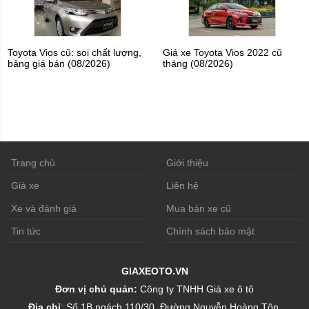
Toyota Vios cũ: soi chất lượng,
Giá xe Toyota Vios 2022 cũ
bảng giá bán (08/2026)
tháng (08/2026)
Trang chủ
Giới thiệu
Giá xe
Liên hệ
Xe và đánh giá
Mua bán xe cũ
Tin tức
Chính sách bảo mật
GIAXEOTO.VN
Đơn vị chủ quản:
Công ty TNHH Giá xe ô tô
Địa chỉ
: Số 1B ngách 110/30, Đường Nguyễn Hoàng Tôn,