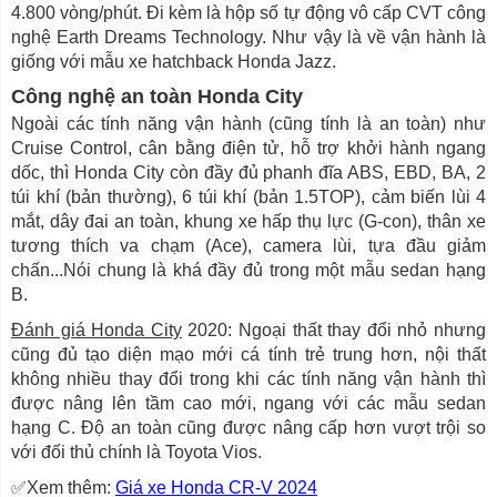
4.800 vòng/phút. Đi kèm là hộp số tự động vô cấp CVT công
nghệ Earth Dreams Technology. Như vậy là về vận hành là
giống với mẫu xe hatchback Honda Jazz.
Công nghệ an toàn Honda City
Ngoài các tính năng vận hành (cũng tính là an toàn) như
Cruise Control, cân bằng điện tử, hỗ trợ khởi hành ngang
dốc, thì Honda City còn đầy đủ phanh đĩa ABS, EBD, BA, 2
túi khí (bản thường), 6 túi khí (bản 1.5TOP), cảm biến lùi 4
mắt, dây đai an toàn, khung xe hấp thụ lực (G-con), thân xe
tương thích va chạm (Ace), camera lùi, tựa đầu giảm
chấn...Nói chung là khá đầy đủ trong một mẫu sedan hạng
B.
Đánh giá Honda City
2020: Ngoại thất thay đổi nhỏ nhưng
cũng đủ tạo diện mạo mới cá tính trẻ trung hơn, nội thất
không nhiều thay đổi trong khi các tính năng vận hành thì
được nâng lên tầm cao mới, ngang với các mẫu sedan
hạng C. Độ an toàn cũng được nâng cấp hơn vượt trội so
với đối thủ chính là Toyota Vios.
✅Xem thêm:
Giá xe Honda CR-V 2024