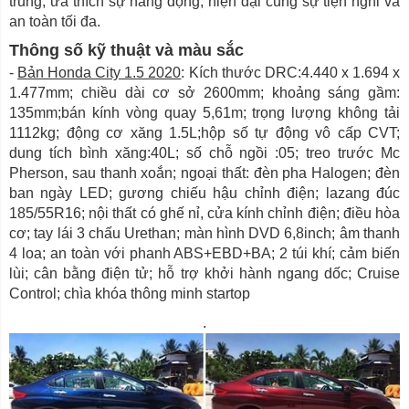
trung, ưa thích sự năng động, hiện đại cùng sự tiện nghi và
an toàn tối đa.
Thông số kỹ thuật và màu sắc
-
Bản Honda City 1.5 2020
: Kích thước DRC:4.440 x 1.694 x
1.477mm; chiều dài cơ sở 2600mm; khoảng sáng gầm:
135mm;bán kính vòng quay 5,61m; trọng lượng không tải
1112kg; động cơ xăng 1.5L;hộp số tự động vô cấp CVT;
dung tích bình xăng:40L; số chỗ ngồi :05; treo trước Mc
Pherson, sau thanh xoắn; ngoại thất: đèn pha Halogen; đèn
ban ngày LED; gương chiếu hậu chỉnh điện; lazang đúc
185/55R16; nội thất có ghế nỉ, cửa kính chỉnh điện; điều hòa
cơ; tay lái 3 chấu Urethan; màn hình DVD 6,8inch; âm thanh
4 loa; an toàn với phanh ABS+EBD+BA; 2 túi khí; cảm biến
lùi; cân bằng điện tử; hỗ trợ khởi hành ngang dốc; Cruise
Control; chìa khóa thông minh startop
.