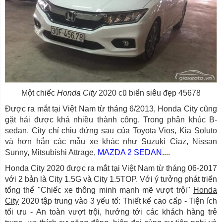
Một chiếc
Honda City
2020 cũ biển siêu đẹp 45678
Được ra mắt tại Việt Nam từ tháng 6/2013, Honda City cũng
gặt hái được khá nhiều thành công. Trong phân khúc B-
sedan, City chỉ chịu đứng sau của Toyota Vios, Kia Soluto
và hơn hẳn các mẫu xe khác như Suzuki Ciaz, Nissan
Sunny, Mitsubishi Attrage,
MAZDA 2 SEDAN
....
Honda City 2020 được ra mắt tại Việt Nam từ tháng 06-2017
với 2 bản là City 1.5G và City 1.5TOP. Với ý tưởng phát triển
tổng thể "Chiếc xe thông minh mạnh mẽ vượt trội"
Honda
City
2020 tập trung vào 3 yếu tố: Thiết kế cao cấp - Tiện ích
tối ưu - An toàn vượt trội, hướng tới các khách hàng trẻ