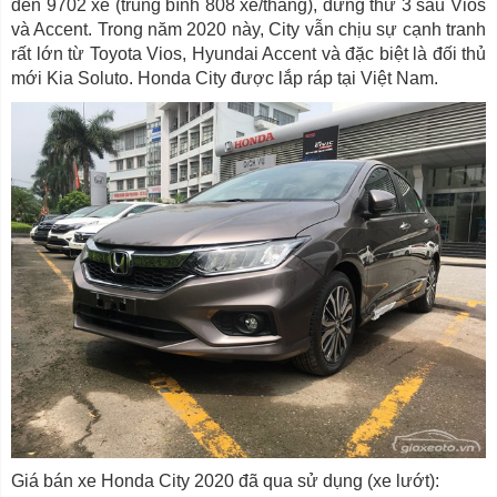
đến 9702 xe (trung bình 808 xe/tháng), đứng thứ 3 sau Vios
và Accent. Trong năm 2020 này, City vẫn chịu sự cạnh tranh
rất lớn từ Toyota Vios, Hyundai Accent và đặc biệt là đối thủ
mới Kia Soluto. Honda City được lắp ráp tại Việt Nam.
Giá bán xe Honda City 2020 đã qua sử dụng (xe lướt):