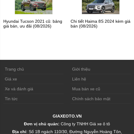
Hyundai Tucson 2021 cũ: bảng
Chi tiết Haima 8S 2024 kèm giá
giá bán, ưu đãi (08/2026)
bán (08/2026)
Trang chủ
Giới thiệu
Giá xe
Liên hệ
Xe và đánh giá
Mua bán xe cũ
Tin tức
Chính sách bảo mật
GIAXEOTO.VN
Đơn vị chủ quản:
Công ty TNHH Giá xe ô tô
Địa chỉ
: Số 1B ngách 110/30, Đường Nguyễn Hoàng Tôn,