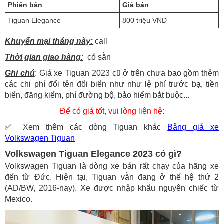
Phiên bản
Giá bán
Tiguan Elegance
800 triệu VNĐ
Khuyến mại tháng này:
call
Thời gian giao hàng:
có sẵn
Ghi chú
: Giá xe Tiguan 2023 cũ ở trên chưa bao gồm thêm
các chi phí đổi tên đổi biển như như lệ phí trước bạ, tiền
biển, đăng kiểm, phí đường bộ, bảo hiểm bắt buộc...
Để có giá tốt, vui lòng liên hệ:
✅ Xem thêm các dòng Tiguan khác
Bảng giá xe
Volkswagen Tiguan
Volkswagen Tiguan Elegance 2023 có gì?
Volkswagen Tiguan là dòng xe bán rất chạy của hãng xe
đến từ Đức. Hiện tại, Tiguan vẫn đang ở thế hệ thứ 2
(AD/BW, 2016-nay). Xe được nhập khẩu nguyên chiếc từ
Mexico.