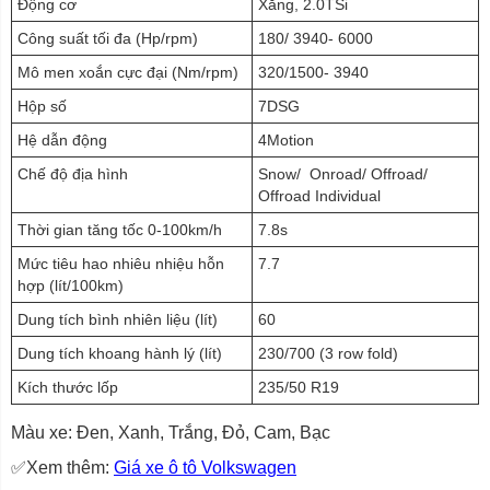
Động cơ
Xăng, 2.0TSi
Công suất tối đa (Hp/rpm)
180/ 3940- 6000
Mô men xoắn cực đại (Nm/rpm)
320/1500- 3940
Hộp số
7DSG
Hệ dẫn động
4Motion
Chế độ địa hình
Snow/ Onroad/ Offroad/
Offroad Individual
Thời gian tăng tốc 0-100km/h
7.8s
Mức tiêu hao nhiêu nhiệu hỗn
7.7
hợp (lít/100km)
Dung tích bình nhiên liệu (lít)
60
Dung tích khoang hành lý (lít)
230/700 (3 row fold)
Kích thước lốp
235/50 R19
Màu xe: Đen, Xanh, Trắng, Đỏ, Cam, Bạc
✅Xem thêm:
Giá xe ô tô Volkswagen