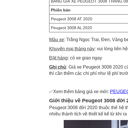
BẢNG GIÁ XE PEUGEOT 3008 THÁNG 08
Phiên bản
Peugeot 3008 AT 2020
Peugeot 3008 AL 2020
Màu xe
: Trắng Ngọc Trai, Đen, Vàng b
Khuyến mại tháng này
: vui lòng liên hệ
Đặt hàng
: có xe giao ngay
Ghi chú
: Giá xe Peugeot 3008 2020 cũ
thì cần thêm các chi phí như lệ phí trướ
✅Xem thêm bảng giá xe mới:
PEUGEO
Giới thiệu về Peugeot 3008 đời 
Peugeot 3008 đời 2020 thuộc thế hệ th
nhiều thành tích về thiết kế kể từ khi ra