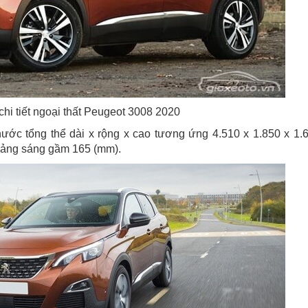
chi tiết ngoại thất Peugeot 3008 2020
ước tổng thể dài x rộng x cao tương ứng 4.510 x 1.850 x 1.
oảng sáng gầm 165 (mm).