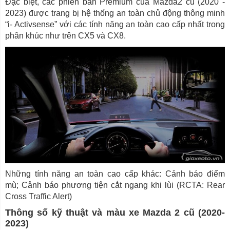
Đặc biệt, các phiên bản Premium của Mazda2 cũ (2020 -
2023) được trang bị hệ thống an toàn chủ động thông minh
“i- Activsense” với các tính năng an toàn cao cấp nhất trong
phân khúc như trên CX5 và CX8.
Những tính năng an toàn cao cấp khác: Cảnh báo điểm
mù; Cảnh báo phương tiện cắt ngang khi lùi (RCTA: Rear
Cross Traffic Alert)
Thông số kỹ thuật và màu xe Mazda 2 cũ (2020-
2023)