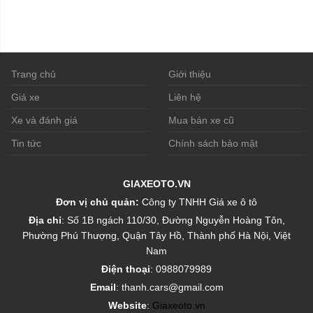
Trang chủ
Giới thiệu
Giá xe
Liên hệ
Xe và đánh giá
Mua bán xe cũ
Tin tức
Chính sách bảo mật
GIAXEOTO.VN
Đơn vị chủ quản:
Công ty TNHH Giá xe ô tô
Địa chỉ
: Số 1B ngách 110/30, Đường Nguyễn Hoàng Tôn,
Phường Phú Thượng, Quận Tây Hồ, Thành phố Hà Nội, Việt
Nam
Điện thoại
: 0988079989
Email
: thanh.cars@gmail.com
Website
:
Giaxeoto.vn