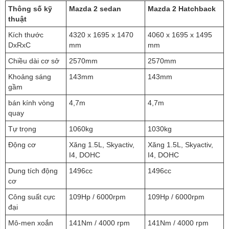
Thông số kỹ
Mazda 2 sedan
Mazda 2 Hatchback
thuật
Kích thước
4320 x 1695 x 1470
4060 x 1695 x 1495
DxRxC
mm
mm
Chiều dài cơ sở
2570mm
2570mm
Khoảng sáng
143mm
143mm
gầm
bán kính vòng
4,7m
4,7m
quay
Tự trọng
1060kg
1030kg
Động cơ
Xăng 1.5L, Skyactiv,
Xăng 1.5L, Skyactiv,
I4, DOHC
I4, DOHC
Dung tích động
1496cc
1496cc
cơ
Công suất cực
109Hp / 6000rpm
109Hp / 6000rpm
đại
Mô-men xoắn
141Nm / 4000 rpm
141Nm / 4000 rpm