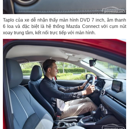
Taplo của xe dễ nhận thấy màn hình DVD 7 inch, âm thanh
6 loa và đặc biệt là hệ thống Mazda Connect với cụm nút
xoay trung tâm, kết nối trực tiếp với màn hình.