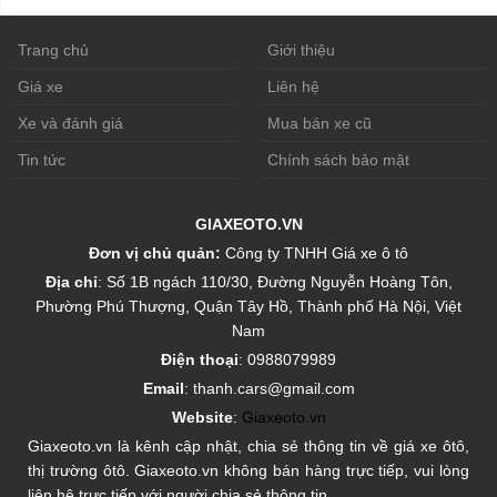
Trang chủ
Giới thiệu
Giá xe
Liên hệ
Xe và đánh giá
Mua bán xe cũ
Tin tức
Chính sách bảo mật
GIAXEOTO.VN
Đơn vị chủ quản:
Công ty TNHH Giá xe ô tô
Địa chỉ
: Số 1B ngách 110/30, Đường Nguyễn Hoàng Tôn,
Phường Phú Thượng, Quận Tây Hồ, Thành phố Hà Nội, Việt
Nam
Điện thoại
: 0988079989
Email
: thanh.cars@gmail.com
Website
:
Giaxeoto.vn
Giaxeoto.vn là kênh cập nhật, chia sẻ thông tin về giá xe ôtô,
thị trường ôtô. Giaxeoto.vn không bán hàng trực tiếp, vui lòng
liên hệ trực tiếp với người chia sẻ thông tin