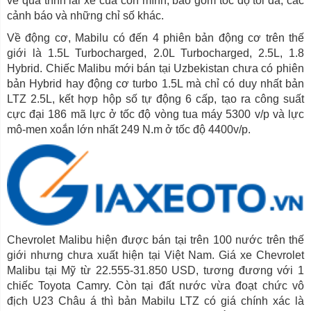
về quá trình lái xe của con mình, bao gồm tốc độ tối đa, các
cảnh báo và những chỉ số khác.
Về động cơ, Mabilu có đến 4 phiên bản động cơ trên thế
giới là 1.5L Turbocharged, 2.0L Turbocharged, 2.5L, 1.8
Hybrid. Chiếc Malibu mới bán tại Uzbekistan chưa có phiên
bản Hybrid hay động cơ turbo 1.5L mà chỉ có duy nhất bản
LTZ 2.5L, kết hợp hộp số tự động 6 cấp, tạo ra công suất
cực đại 186 mã lực ở tốc độ vòng tua máy 5300 v/p và lực
mô-men xoắn lớn nhất 249 N.m ở tốc độ 4400v/p.
Chevrolet Malibu hiện được bán tại trên 100 nước trên thế
giới nhưng chưa xuất hiện tại Việt Nam. Giá xe Chevrolet
Malibu tại Mỹ từ 22.555-31.850 USD, tương đương với 1
chiếc Toyota Camry. Còn tại đất nước vừa đoạt chức vô
địch U23 Châu á thì bản Mabilu LTZ có giá chính xác là