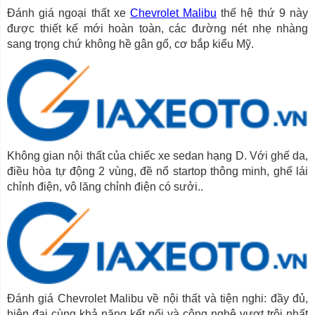
Đánh giá ngoại thất xe
Chevrolet Malibu
thế hệ thứ 9 này
được thiết kế mới hoàn toàn, các đường nét nhẹ nhàng
sang trọng chứ không hề gân gổ, cơ bắp kiểu Mỹ.
Không gian nội thất của chiếc xe sedan hạng D. Với ghế da,
điều hòa tự động 2 vùng, đề nổ startop thông minh, ghế lái
chỉnh điện, vô lăng chỉnh điện có sưởi..
Đánh giá Chevrolet Malibu về nội thất và tiện nghi: đầy đủ,
hiện đại cùng khả năng kết nối và công nghệ vượt trội nhất