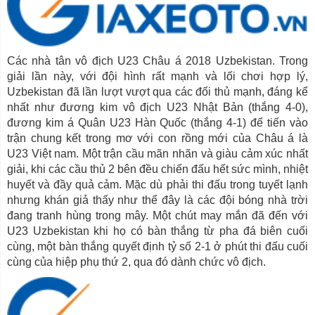
Các nhà tân vô địch U23 Châu á 2018 Uzbekistan. Trong
giải lần này, với đội hình rất mạnh và lối chơi hợp lý,
Uzbekistan đã lần lượt vượt qua các đối thủ mạnh, đáng kể
nhất như đương kim vô địch U23 Nhật Bản (thắng 4-0),
đương kim á Quân U23 Hàn Quốc (thắng 4-1) để tiến vào
trận chung kết trong mơ với con rồng mới của Châu á là
U23 Việt nam. Một trận cầu mãn nhãn và giàu cảm xúc nhất
giải, khi các cầu thủ 2 bên đều chiến đấu hết sức mình, nhiệt
huyết và đầy quả cảm. Mặc dù phải thi đấu trong tuyết lạnh
nhưng khán giả thấy như thể đây là các đội bóng nhà trời
đang tranh hùng trong mây. Một chút may mắn đã đến với
U23 Uzbekistan khi họ có bàn thắng từ pha đá biên cuối
cùng, một bàn thắng quyết định tỷ số 2-1 ở phút thi đấu cuối
cùng của hiệp phụ thứ 2, qua đó dành chức vô địch.