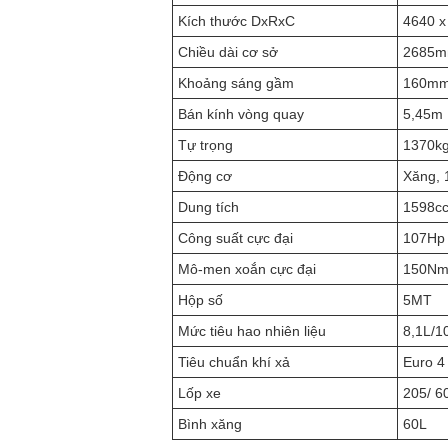
Kích thước DxRxC
4640 x
Chiều dài cơ sở
2685
Khoảng sáng gầm
160m
Bán kính vòng quay
5,45m
Tự trọng
1370k
Động cơ
Xăng, 
Dung tích
1598c
Công suất cực đại
107Hp 
Mô-men xoắn cực đại
150Nm 
Hộp số
5MT
Mức tiêu hao nhiên liệu
8,1L/1
Tiêu chuẩn khí xả
Euro 4
Lốp xe
205/ 6
Bình xăng
60L