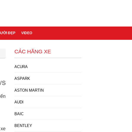
GƯỜI ĐẸP
VIDEO
CÁC HÃNG XE
ACURA
ASPARK
ASTON MARTIN
yến
AUDI
BAIC
BENTLEY
 xe