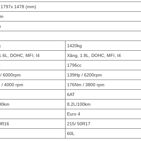
 1797x 1478 (mm)
mm
m
g
1420kg
1.6L, DOHC, MFI, I4
Xăng, 1.8L, DOHC, MFI, I4
c
1796cc
/ 6000rpm
139Hp / 6200rpm
/ 4000 rpm
176Nm / 3800 rpm
6AT
00km
8,2L/100km
Euro 4
0R16
215/ 50R17
60L