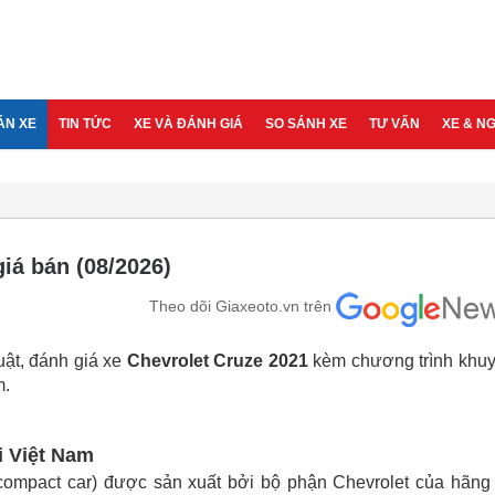
ÁN XE
TIN TỨC
XE VÀ ĐÁNH GIÁ
SO SÁNH XE
TƯ VẤN
XE & N
iá bán (08/2026)
Theo dõi Giaxeoto.vn trên
huật, đánh giá xe
Chevrolet Cruze 2021
kèm chương trình khu
m.
i Việt Nam
compact car) được sản xuất bởi bộ phận Chevrolet của hãng