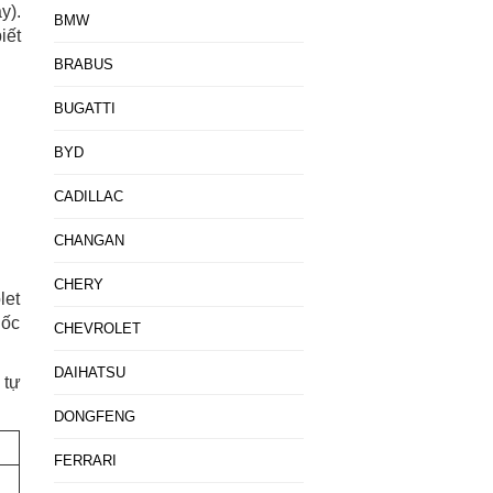
y).
BMW
iết
BRABUS
BUGATTI
BYD
CADILLAC
CHANGAN
CHERY
let
uốc
CHEVROLET
DAIHATSU
 tự
DONGFENG
FERRARI