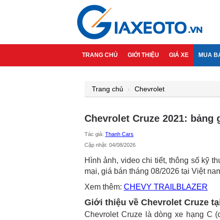
TRANG CHỦ
GIỚI THIỆU
GIÁ XE
MUA B
Trang chủ
Chevrolet
Chevrolet Cruze 2021: bảng g
Tác giả:
Thanh Cars
Cập nhật: 04/08/2026
Hình ảnh, video chi tiết, thông số kỹ t
mại, giá bán tháng 08/2026 tại Việt na
Xem thêm:
CHEVY TRAILBLAZER
Giới thiệu về Chevrolet Cruze tạ
Chevrolet Cruze là dòng xe hạng C (