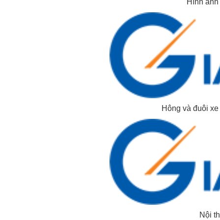
Hình ảnh 
Hông và đuôi xe
Nội t