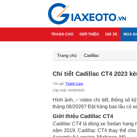
TRANG CHỦ
GIỚI THIỆU
GIÁ XE
MUA B
Trang chủ
Cadillac
Chi tiết Cadillac CT4 2023 k
Tác giả:
Thanh Cars
Cập nhật: 04/08/2026
Hình ảnh, ✅video chi tiết, thông số k
tháng 08/2026? Đặt hàng bao lâu có x
Giới thiệu Cadillac CT4
Cadillac CT4
là dòng xe Sedan hạng nh
năm 2019. Cadillac CT4 thay thế cho