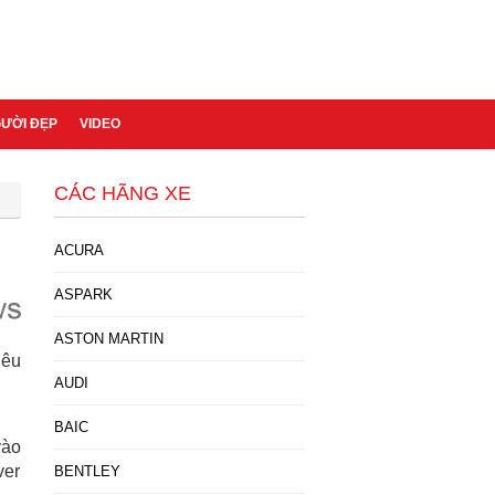
GƯỜI ĐẸP
VIDEO
CÁC HÃNG XE
ACURA
ASPARK
ASTON MARTIN
iêu
AUDI
BAIC
vào
ver
BENTLEY