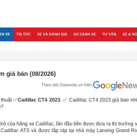
ÁN XE
TIN TỨC
XE VÀ ĐÁNH GIÁ
SO SÁNH XE
TƯ VẤN
XE & N
èm giá bán (08/2026)
Theo dõi Giaxeoto.vn trên
ỹ thuật ✅
Cadillac CT4 2023
. ✅ Cadillac CT4 2023 giá bao nh
e?
ỏ của hãng xe Cadillac, lần đầu tiên được đưa ra thị trường 
 Cadillac ATS và được lắp ráp tại nhà mày Lansing Grand Ri