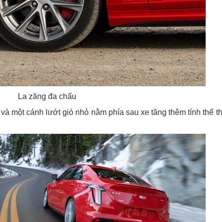
La zăng đa chấu
à một cánh lướt gió nhỏ nằm phía sau xe tăng thêm tính thể t