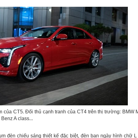
em của CT5. Đối thủ cạnh tranh của CT4 trên thị trường: BMW 
enz A class...
ụm đèn chiếu sáng thiết kế đặc biệt, đèn ban ngày hình chữ L