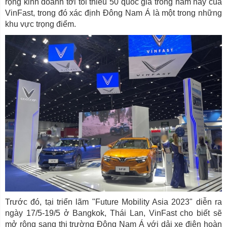
rộng kinh doanh tới tối thiểu 50 quốc gia trong năm nay của
VinFast, trong đó xác định Đông Nam Á là một trong những
khu vực trọng điểm.
Trước đó, tại triển lãm "Future Mobility Asia 2023" diễn ra
ngày 17/5-19/5 ở Bangkok, Thái Lan, VinFast cho biết sẽ
mở rộng sang thị trường Đông Nam Á với dải xe điện hoàn