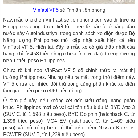
Vinfast VF5
sẽ lĩnh ấn tiên phong
Nay, mẫu ô tô điện VinFast sẽ tiên phong tiến vào thị trường
Philippines cũng được tiết lộ. Theo tờ báo ô tô hàng đầu
nước này Autoindustriya, trong danh sách xe điện được Bộ
Năng lượng Philippines mới cập nhật xuất hiện cái tên
VinFast VF 5. Hiện tại, đây là mẫu xe có giá thấp nhất của
hãng, chỉ từ 458 triệu đồng (chưa tính ưu đãi), tương đương
hơn 1 triệu peso Philippines.
Chưa rõ khi nào VinFast VF 5 sẽ chính thức ra mắt thị
trường Philippines. Nhưng nếu ra mắt trong thời điểm này,
VF 5 chưa có nhiều đối thủ trong cùng phân khúc xe điện
tầm giá 1 triệu peso (440 triệu đồng).
Ở tầm giá này, nếu không xét đến kiểu dáng, hạng phân
khúc, Philippines mới có vài cái tên tiêu biểu là BYD Atto 3
(SUV C, từ 1,598 triệu peso), BYD Dolphin (hatchback C, từ
1,398 triệu peso), MG4 EV (hatchback C, từ 1,469 triệu
peso) và mở rộng hơn có thể xếp thêm Nissan Kicks e-
POWER (SUV B, từ 1,239 triệu peso).