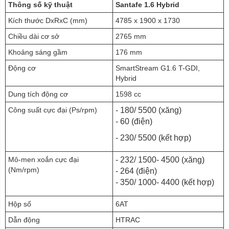
Thông số kỹ thuật
Santafe 1.6 Hybrid
Kích thước DxRxC (mm)
4785 x 1900 x 1730
Chiều dài cơ sở
2765 mm
Khoảng sáng gầm
176 mm
Động cơ
SmartStream G1.6 T-GDI,
Hybrid
Dung tích động cơ
1598 cc
Công suất cực đại (Ps/rpm)
- 180/ 5500 (xăng)
- 60 (điện)
- 230/ 5500 (kết hợp)
Mô-men xoắn cực đại
- 232/ 1500- 4500 (xăng)
(Nm/rpm)
- 264 (điện)
- 350/ 1000- 4400 (kết hợp)
Hộp số
6AT
Dẫn động
HTRAC