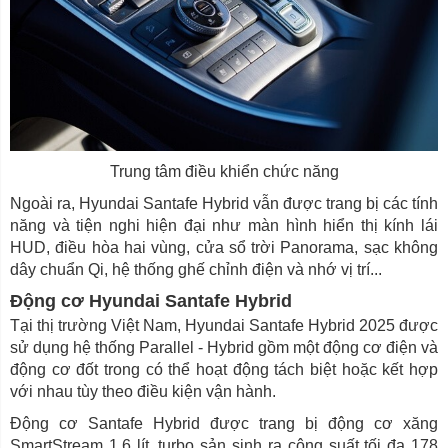
Trung tâm điều khiển chức năng
Ngoài ra, Hyundai Santafe Hybrid vẫn được trang bị các tính
năng và tiện nghi hiện đại như màn hình hiển thị kính lái
HUD, điều hòa hai vùng, cửa sổ trời Panorama, sạc không
dây chuẩn Qi, hệ thống ghế chỉnh điện và nhớ vị trí...
Động cơ Hyundai Santafe Hybrid
Tại thị trường Việt Nam, Hyundai Santafe Hybrid 2025 được
sử dụng hệ thống Parallel - Hybrid gồm một động cơ điện và
động cơ đốt trong có thể hoạt động tách biệt hoặc kết hợp
với nhau tùy theo điều kiện vận hành.
Động cơ Santafe Hybrid được trang bị động cơ xăng
SmartStream 1.6 lít, turbo sản sinh ra công suất tối đa 178