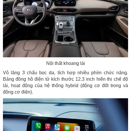
Nội thất khoang lái
Vô lăng 3 chấu bọc da, tích hợp nhiều phím chức năng.
Bảng đồng hồ điện tử kích thước 12.3 inch hiển thị chế độ
lái, hoạt động của hệ thống hybrid (động cơ đốt trong và
động cơ điện).