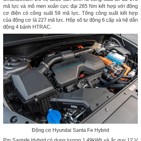
mã lực và mô men xoắn cực đại 265 Nm kết hợp với động
cơ điện có công suất 59 mã lực. Tổng công suất kết hợp
của động cơ là 227 mã lực. Hộp số tự động 6 cấp và hệ dẫn
động 4 bánh HTRAC.
Động cơ Hyundai Santa Fe Hybrid
Pin Santafe Hybrid có dung lượng 1.49kWh và ắc quy 12 V