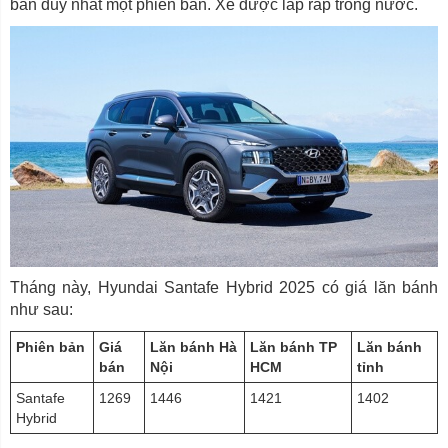
bán duy nhất một phiên bản. Xe được lắp ráp trong nước.
Tháng này, Hyundai Santafe Hybrid 2025 có giá lăn bánh
như sau:
Phiên bản
Giá
Lăn bánh Hà
Lăn bánh TP
Lăn bánh
bán
Nội
HCM
tỉnh
Santafe
1269
1446
1421
1402
Hybrid