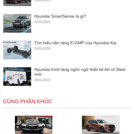
25/04/2025
Hyundai SmartSense là gì?
02/01/2025
Tìm hiểu nền tảng E-GMP của Hyundai-Kia
02/01/2025
Hyundai trình làng ngôn ngữ thiết kế Art of Steel
mới
09/11/2024
CÙNG PHÂN KHÚC