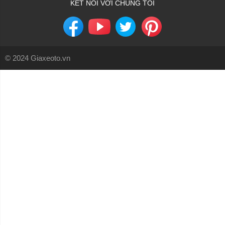
KẾT NỐI VỚI CHÚNG TÔI
© 2024 Giaxeoto.vn