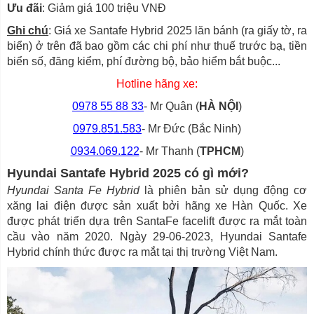
Ưu đãi
: Giảm giá 100 triệu VNĐ
Ghi chú
: Giá xe Santafe Hybrid 2025 lăn bánh (ra giấy tờ, ra
biển) ở trên đã bao gồm các chi phí như thuế trước bạ, tiền
biển số, đăng kiểm, phí đường bộ, bảo hiểm bắt buộc...
Hotline hãng xe:
0978 55 88 33
- Mr Quân (
HÀ NỘI
)
0979.851.583
- Mr Đức (Bắc Ninh)
0934.069.122
- Mr Thanh (
TPHCM
)
Hyundai Santafe Hybrid 2025 có gì mới?
Hyundai Santa Fe Hybrid
là phiên bản sử dụng động cơ
xăng lai điện được sản xuất bởi hãng xe Hàn Quốc. Xe
được phát triển dựa trên SantaFe facelift được ra mắt toàn
cầu vào năm 2020. Ngày 29-06-2023, Hyundai Santafe
Hybrid chính thức được ra mắt tại thị trường Việt Nam.