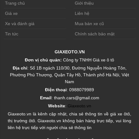
Trang chủ
Giới thiệu
Giá xe
Liên hệ
Xe và đánh giá
Mua bán xe cũ
Tin tức
Chính sách bảo mật
GIAXEOTO.VN
Đơn vị chủ quản:
Công ty TNHH Giá xe ô tô
Địa chỉ
: Số 1B ngách 110/30, Đường Nguyễn Hoàng Tôn,
Phường Phú Thượng, Quận Tây Hồ, Thành phố Hà Nội, Việt
Nam
Điện thoại
: 0988079989
Email
: thanh.cars@gmail.com
Website
:
Giaxeoto.vn
Giaxeoto.vn là kênh cập nhật, chia sẻ thông tin về giá xe ôtô,
thị trường ôtô. Giaxeoto.vn không bán hàng trực tiếp, vui lòng
liên hệ trực tiếp với người chia sẻ thông tin