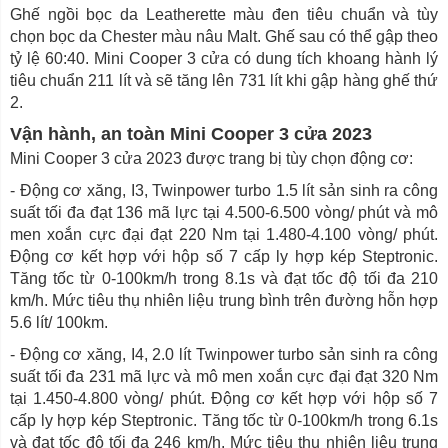
Ghế ngồi bọc da Leatherette màu đen tiêu chuẩn và tùy
chọn bọc da Chester màu nâu Malt. Ghế sau có thể gập theo
tỷ lệ 60:40. Mini Cooper 3 cửa có dung tích khoang hành lý
tiêu chuẩn 211 lít và sẽ tăng lên 731 lít khi gập hàng ghế thứ
2.
Vận hành, an toàn Mini Cooper 3 cửa 2023
Mini Cooper 3 cửa 2023 được trang bị tùy chọn động cơ:
- Động cơ xăng, I3, Twinpower turbo 1.5 lít sản sinh ra công
suất tối đa đạt 136 mã lực tại 4.500-6.500 vòng/ phút và mô
men xoắn cực đại đạt 220 Nm tại 1.480-4.100 vòng/ phút.
Động cơ kết hợp với hộp số 7 cấp ly hợp kép Steptronic.
Tăng tốc từ 0-100km/h trong 8.1s và đạt tốc độ tối đa 210
km/h. Mức tiêu thụ nhiên liệu trung bình trên đường hỗn hợp
5.6 lít/ 100km.
- Động cơ xăng, I4, 2.0 lít Twinpower turbo sản sinh ra công
suất tối đa 231 mã lực và mô men xoắn cực đại đạt 320 Nm
tại 1.450-4.800 vòng/ phút. Động cơ kết hợp với hộp số 7
cấp ly hợp kép Steptronic. Tăng tốc từ 0-100km/h trong 6.1s
và đạt tốc độ tối đa 246 km/h. Mức tiêu thụ nhiên liệu trung