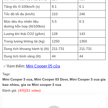
Tăng tốc 0-100km/h (s)
8.1
6.1
Tốc độ tối đa (km/h)
210
246
Mức tiêu thụ nhiên liệu
5.5
6.3
đường hỗn hợp (lít/100km)
Lượng khí thải CO2 (g/km)
128
143
Trọng lượng không tải (kg)
1250
1350
Dung tích khoang hành lý (lít)
211-731
211-731
Dung tích bình xăng (lít)
44
44
✅Xem thêm:
Mini Cooper 05 cửa
Tags:
Mini Cooper 3 cua, Mini Cooper 03 Door, Mini Cooper 3 cua gia
bao nhieu, gia xe Mini cooper 3 cua
Đánh giá:
(
4
/5)(
51
votes)