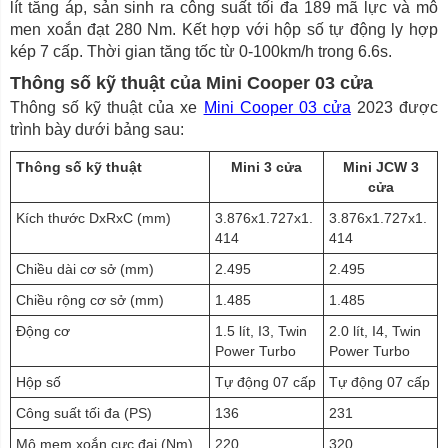
lít tăng áp, sản sinh ra công suất tối đa 189 mã lực và mô
men xoắn đạt 280 Nm. Kết hợp với hộp số tự động ly hợp
kép 7 cấp. Thời gian tăng tốc từ 0-100km/h trong 6.6s.
Thông số kỹ thuật của Mini Cooper 03 cửa
Thông số kỹ thuật của xe
Mini Cooper 03 cửa
2023 được
trình bày dưới bảng sau:
Thông số kỹ thuật
Mini 3 cửa
Mini JCW 3
cửa
Kích thước DxRxC (mm)
3.876x1.727x1.
3.876x1.727x1.
414
414
Chiều dài cơ sở (mm)
2.495
2.495
Chiều rộng cơ sở (mm)
1.485
1.485
Động cơ
1.5 lít, I3, Twin
2.0 lít, I4, Twin
Power Turbo
Power Turbo
Hộp số
Tự động 07 cấp
Tự động 07 cấp
Công suất tối đa (PS)
136
231
Mô mem xoắn cực đại (Nm)
220
320