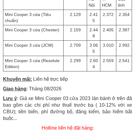
Nội
HCM
tỉnh
Mini Cooper 3 cửa (Tiêu
2.129
2.41
2.372
2.354
chuẩn)
5
Mini Cooper 3 cửa (Chester)
2.159
2.44
2.405
2.387
8
Mini Cooper 3 cửa (JCW)
2.709
3.06
3.010
2.992
5
Mini Cooper 3 cửa (Resolute
2.299
2.60
2.559
2.541
Edition)
4
Khuyến mãi:
Liên hệ trực tiếp
Giao hàng
: Tháng 08/2026
Lưu ý
: Giá xe Mini Cooper 03 cửa 2023 lăn bánh ở trên đã
bao gồm các chi phí như thuế trước bạ ( 10-12% với xe
CBU); tiền biển, phí đường bộ, đăng kiểm, bảo hiểm bắt
buộc...
Hotline liên hệ đặt hàng: