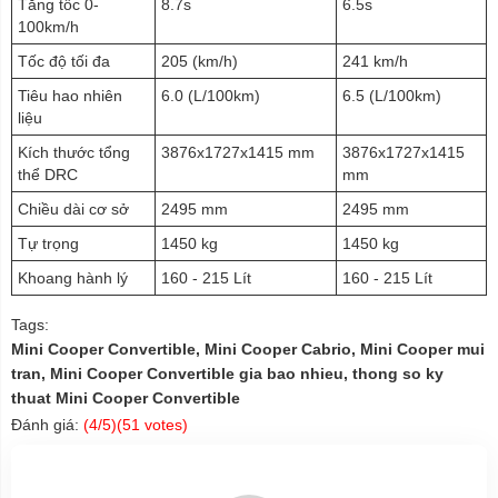
Tăng tốc 0-
8.7s
6.5s
100km/h
Tốc độ tối đa
205 (km/h)
241 km/h
Tiêu hao nhiên
6.0 (L/100km)
6.5 (L/100km)
liệu
Kích thước tổng
3876x1727x1415 mm
3876x1727x1415
thể DRC
mm
Chiều dài cơ sở
2495 mm
2495 mm
Tự trọng
1450 kg
1450 kg
Khoang hành lý
160 - 215 Lít
160 - 215 Lít
Tags:
Mini Cooper Convertible, Mini Cooper Cabrio, Mini Cooper mui
tran, Mini Cooper Convertible gia bao nhieu, thong so ky
thuat Mini Cooper Convertible
Đánh giá:
(
4
/5)(
51
votes)