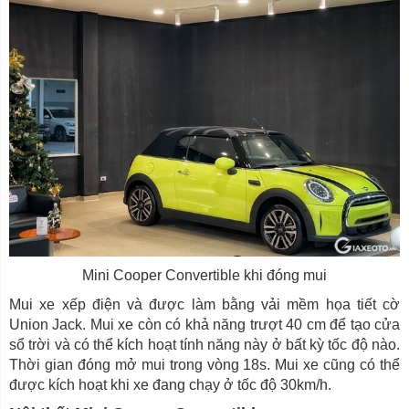
Mini Cooper Convertible khi đóng mui
Mui xe xếp điện và được làm bằng vải mềm họa tiết cờ
Union Jack. Mui xe còn có khả năng trượt 40 cm để tạo cửa
sổ trời và có thể kích hoạt tính năng này ở bất kỳ tốc độ nào.
Thời gian đóng mở mui trong vòng 18s. Mui xe cũng có thể
được kích hoạt khi xe đang chạy ở tốc độ 30km/h.