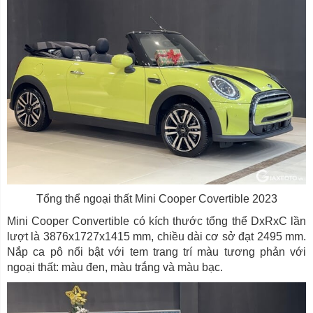
Tổng thể ngoại thất Mini Cooper Covertible 2023
Mini Cooper Convertible có kích thước tổng thể DxRxC lần
lượt là 3876x1727x1415 mm, chiều dài cơ sở đạt 2495 mm.
Nắp ca pô nổi bật với tem trang trí màu tương phản với
ngoại thất: màu đen, màu trắng và màu bạc.