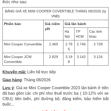
thức như sau:
BẢNG GIÁ XE MINI COOPER COVERTIBLE THÁNG 08/2026 (tỷ
VNĐ)
Phiên bản
Giá niêm
Giá lăn bánh
yết
Hà
TP
Các tỉnh
Nội
HCM
khác
Mini Cooper Convertible
2.469
2.79
2.746
2.728
5
Mini Cooper JCW
2.829
3.19
3.142
3.124
Convertible
8
Khuyến mãi:
Liên hệ trực tiếp
Giao hàng
: Tháng 08/2026
Lưu ý
: Giá xe Mini Cooper Covertible 2023 lăn bánh ở trên
đã bao gồm các chi phí như thuế trước bạ ( 10-12% với xe
CBU); tiền biển, phí đường bộ, đăng kiểm, bảo hiểm bắt
buộc...