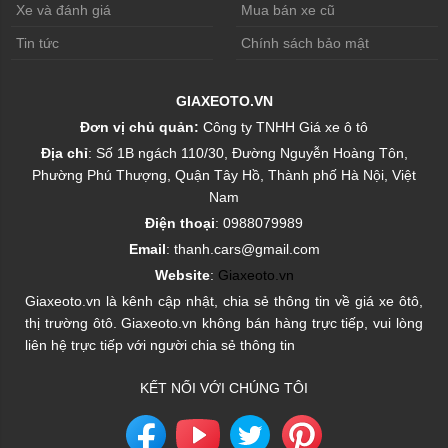
Xe và đánh giá
Mua bán xe cũ
Tin tức
Chính sách bảo mật
GIAXEOTO.VN
Đơn vị chủ quản:
Công ty TNHH Giá xe ô tô
Địa chỉ
: Số 1B ngách 110/30, Đường Nguyễn Hoàng Tôn,
Phường Phú Thượng, Quận Tây Hồ, Thành phố Hà Nội, Việt
Nam
Điện thoại
: 0988079989
Email
: thanh.cars@gmail.com
Website
:
Giaxeoto.vn
Giaxeoto.vn là kênh cập nhật, chia sẻ thông tin về giá xe ôtô,
thị trường ôtô. Giaxeoto.vn không bán hàng trực tiếp, vui lòng
liên hệ trực tiếp với người chia sẻ thông tin
KẾT NỐI VỚI CHÚNG TÔI