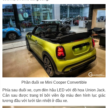
Phần đuôi xe Mini Cooper Convertible
Phía sau đuôi xe, cụm đèn hậu LED với đồ họa Union Jack.
Cản sau được trang trí bởi viền ốp màu đen hình lục giác
tương đầu với lưới tản nhiệt ở đầu xe.