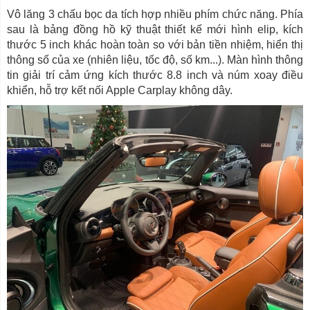
Vô lăng 3 chấu bọc da tích hợp nhiều phím chức năng. Phía
sau là bảng đồng hồ kỹ thuật thiết kế mới hình elip, kích
thước 5 inch khác hoàn toàn so với bản tiền nhiệm, hiển thị
thông số của xe (nhiên liệu, tốc độ, số km...). Màn hình thông
tin giải trí cảm ứng kích thước 8.8 inch và núm xoay điều
khiển, hỗ trợ kết nối Apple Carplay không dây.