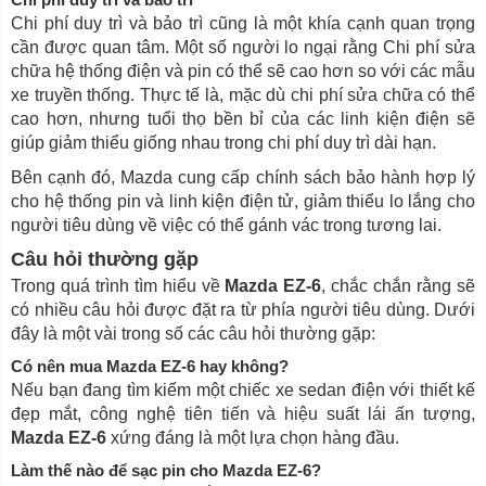
Chi phí duy trì và bảo trì cũng là một khía cạnh quan trọng
cần được quan tâm. Một số người lo ngại rằng Chi phí sửa
chữa hệ thống điện và pin có thể sẽ cao hơn so với các mẫu
xe truyền thống. Thực tế là, mặc dù chi phí sửa chữa có thể
cao hơn, nhưng tuổi thọ bền bỉ của các linh kiện điện sẽ
giúp giảm thiểu giống nhau trong chi phí duy trì dài hạn.
Bên cạnh đó, Mazda cung cấp chính sách bảo hành hợp lý
cho hệ thống pin và linh kiện điện tử, giảm thiểu lo lắng cho
người tiêu dùng về việc có thể gánh vác trong tương lai.
Câu hỏi thường gặp
Trong quá trình tìm hiểu về
Mazda EZ-6
, chắc chắn rằng sẽ
có nhiều câu hỏi được đặt ra từ phía người tiêu dùng. Dưới
đây là một vài trong số các câu hỏi thường gặp:
Có nên mua
Mazda EZ-6
hay không?
Nếu bạn đang tìm kiếm một chiếc xe sedan điện với thiết kế
đẹp mắt, công nghệ tiên tiến và hiệu suất lái ấn tượng,
Mazda EZ-6
xứng đáng là một lựa chọn hàng đầu.
Làm thế nào để sạc pin cho
Mazda EZ-6
?