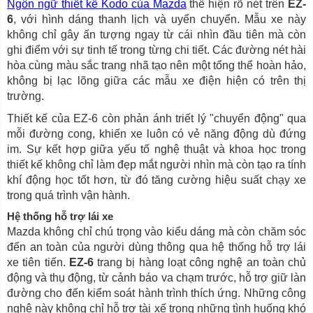
Ngôn ngữ thiết kế Kodo của Mazda
thể hiện rõ nét trên
EZ-
6
, với hình dáng thanh lịch và uyển chuyển. Mẫu xe này
không chỉ gây ấn tượng ngay từ cái nhìn đầu tiên mà còn
ghi điểm với sự tinh tế trong từng chi tiết. Các đường nét hài
hòa cùng màu sắc trang nhã tạo nên một tổng thể hoàn hảo,
không bị lạc lõng giữa các mẫu xe điện hiện có trên thị
trường.
Thiết kế của EZ-6 còn phản ánh triết lý "chuyển động" qua
mỗi đường cong, khiến xe luôn có vẻ năng động dù đứng
im. Sự kết hợp giữa yếu tố nghệ thuật và khoa học trong
thiết kế không chỉ làm đẹp mắt người nhìn mà còn tạo ra tính
khí động học tốt hơn, từ đó tăng cường hiệu suất chạy xe
trong quá trình vận hành.
Hệ thống hỗ trợ lái xe
Mazda không chỉ chú trọng vào kiểu dáng mà còn chăm sóc
đến an toàn của người dùng thông qua hệ thống hỗ trợ lái
xe tiên tiến.
EZ-6
trang bị hàng loạt công nghệ an toàn chủ
động và thụ động, từ cảnh báo va chạm trước, hỗ trợ giữ làn
đường cho đến kiểm soát hành trình thích ứng. Những công
nghệ này không chỉ hỗ trợ tài xế trong những tình huống khó