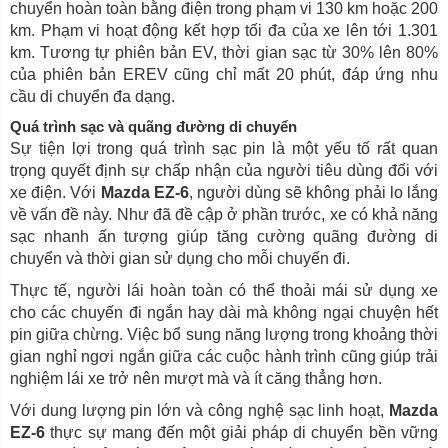
chuyển hoàn toàn bằng điện trong phạm vi 130 km hoặc 200
km. Phạm vi hoạt động kết hợp tối đa của xe lên tới 1.301
km. Tương tự phiên bản EV, thời gian sạc từ 30% lên 80%
của phiên bản EREV cũng chỉ mất 20 phút, đáp ứng nhu
cầu di chuyển đa dạng.
Quá trình sạc và quãng đường di chuyển
Sự tiện lợi trong quá trình sạc pin là một yếu tố rất quan
trọng quyết định sự chấp nhận của người tiêu dùng đối với
xe điện. Với
Mazda EZ-6
, người dùng sẽ không phải lo lắng
về vấn đề này. Như đã đề cập ở phần trước, xe có khả năng
sạc nhanh ấn tượng giúp tăng cường quãng đường di
chuyển và thời gian sử dụng cho mỗi chuyến đi.
Thực tế, người lái hoàn toàn có thể thoải mái sử dụng xe
cho các chuyến đi ngắn hay dài mà không ngại chuyện hết
pin giữa chừng. Việc bổ sung năng lượng trong khoảng thời
gian nghỉ ngơi ngắn giữa các cuộc hành trình cũng giúp trải
nghiệm lái xe trở nên mượt mà và ít căng thẳng hơn.
Với dung lượng pin lớn và công nghệ sạc linh hoạt,
Mazda
EZ-6
thực sự mang đến một giải pháp di chuyển bền vững