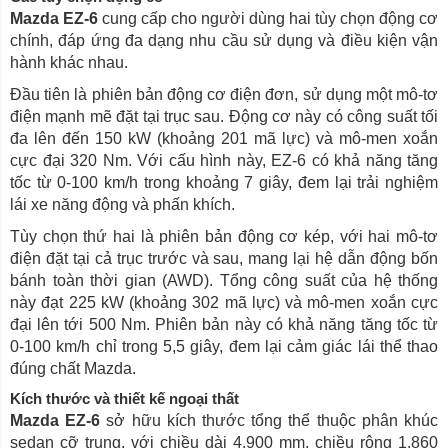
Mazda EZ-6
cung cấp cho người dùng hai tùy chọn động cơ
chính, đáp ứng đa dạng nhu cầu sử dụng và điều kiện vận
hành khác nhau.
Đầu tiên là phiên bản động cơ điện đơn, sử dụng một mô-tơ
điện mạnh mẽ đặt tại trục sau. Động cơ này có công suất tối
đa lên đến 150 kW (khoảng 201 mã lực) và mô-men xoắn
cực đại 320 Nm. Với cấu hình này, EZ-6 có khả năng tăng
tốc từ 0-100 km/h trong khoảng 7 giây, đem lại trải nghiệm
lái xe năng động và phấn khích.
Tùy chọn thứ hai là phiên bản động cơ kép, với hai mô-tơ
điện đặt tại cả trục trước và sau, mang lại hệ dẫn động bốn
bánh toàn thời gian (AWD). Tổng công suất của hệ thống
này đạt 225 kW (khoảng 302 mã lực) và mô-men xoắn cực
đại lên tới 500 Nm. Phiên bản này có khả năng tăng tốc từ
0-100 km/h chỉ trong 5,5 giây, đem lại cảm giác lái thể thao
đúng chất Mazda.
Kích thước và thiết kế ngoại thất
Mazda EZ-6
sở hữu kích thước tổng thể thuộc phân khúc
sedan cỡ trung, với chiều dài 4.900 mm, chiều rộng 1.860