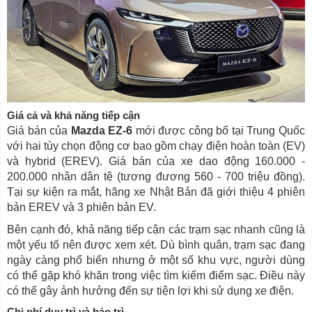
Giá cả và khả năng tiếp cận
Giá bán của
Mazda EZ-6
mới được công bố tại Trung Quốc
với hai tùy chọn động cơ bao gồm chạy điện hoàn toàn (EV)
và hybrid (EREV). Giá bán của xe dao động 160.000 -
200.000 nhân dân tệ (tương đương 560 - 700 triệu đồng).
Tại sự kiện ra mắt, hãng xe Nhật Bản đã giới thiệu 4 phiên
bản EREV và 3 phiên bản EV.
Bên cạnh đó, khả năng tiếp cận các trạm sạc nhanh cũng là
một yếu tố nên được xem xét. Dù bình quân, trạm sạc đang
ngày càng phổ biến nhưng ở một số khu vực, người dùng
có thể gặp khó khăn trong việc tìm kiếm điểm sạc. Điều này
có thể gây ảnh hưởng đến sự tiện lợi khi sử dụng xe điện.
Chi phí duy trì và bảo trì