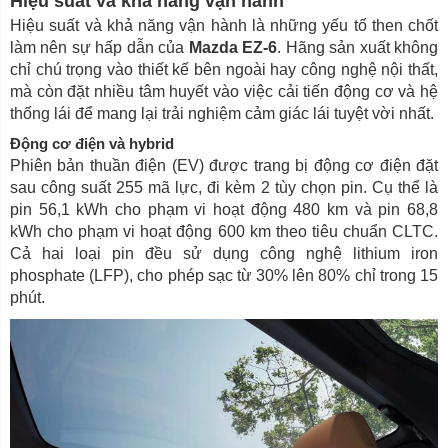
Hiệu suất và khả năng vận hành
Hiệu suất và khả năng vận hành là những yếu tố then chốt
làm nên sự hấp dẫn của
Mazda EZ-6
. Hãng sản xuất không
chỉ chú trọng vào thiết kế bên ngoài hay công nghệ nội thất,
mà còn đặt nhiều tâm huyết vào việc cải tiến động cơ và hệ
thống lái để mang lại trải nghiệm cảm giác lái tuyệt vời nhất.
Động cơ điện và hybrid
Phiên bản thuần điện (EV) được trang bị động cơ điện đặt
sau công suất 255 mã lực, đi kèm 2 tùy chọn pin. Cụ thể là
pin 56,1 kWh cho phạm vi hoạt động 480 km và pin 68,8
kWh cho phạm vi hoạt động 600 km theo tiêu chuẩn CLTC.
Cả hai loại pin đều sử dụng công nghệ lithium iron
phosphate (LFP), cho phép sạc từ 30% lên 80% chỉ trong 15
phút.