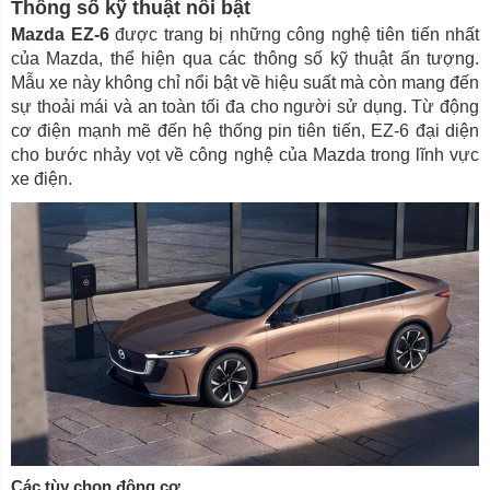
Thông số kỹ thuật nổi bật
Mazda EZ-6
được trang bị những công nghệ tiên tiến nhất
của Mazda, thể hiện qua các thông số kỹ thuật ấn tượng.
Mẫu xe này không chỉ nổi bật về hiệu suất mà còn mang đến
sự thoải mái và an toàn tối đa cho người sử dụng. Từ động
cơ điện mạnh mẽ đến hệ thống pin tiên tiến, EZ-6 đại diện
cho bước nhảy vọt về công nghệ của Mazda trong lĩnh vực
xe điện.
Các tùy chọn động cơ