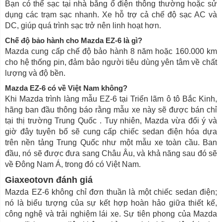
Bạn có thể sạc tại nhà bằng ổ điện thông thường hoặc sử
dụng các trạm sạc nhanh. Xe hỗ trợ cả chế độ sạc AC và
DC, giúp quá trình sạc trở nên linh hoạt hơn.
Chế độ bảo hành cho
Mazda EZ-6
là gì?
Mazda cung cấp chế độ bảo hành 8 năm hoặc 160.000 km
cho hệ thống pin, đảm bảo người tiêu dùng yên tâm về chất
lượng và độ bền.
Mazda EZ-6 có về Việt Nam không?
Khi Mazda trình làng mẫu EZ-6 tại Triển lãm ô tô Bắc Kinh,
hãng ban đầu thông báo rằng mẫu xe này sẽ được bán chỉ
tại thị trường Trung Quốc . Tuy nhiên, Mazda vừa đổi ý và
giờ đây tuyên bố sẽ cung cấp chiếc sedan điện hóa dựa
trên nền tảng Trung Quốc như một mẫu xe toàn cầu. Ban
đầu, nó sẽ được đưa sang Châu Âu, và khả năng sau đó sẽ
về Đông Nam Á, trong đó có Việt Nam.
Giaxeotovn đánh giá
Mazda EZ-6 không chỉ đơn thuần là một chiếc sedan điện;
nó là biểu tượng của sự kết hợp hoàn hảo giữa thiết kế,
công nghệ và trải nghiệm lái xe. Sự tiên phong của Mazda