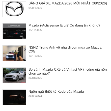
BẢNG GIÁ XE MAZDA 2026 MỚI NHẤT (08/2026)
04/08/2026
Mazda i-Activsense là gì? Có đáng tin không?
15/11/2025
NSND Trung Anh về nhà đi con mua xe Mazda
CX5
12/10/2025
So sánh Mazda CX5 và Vinfast VF7: cùng giá nên
chọn xe nào?
04/01/2025
Ngôn ngữ thiết kế Kodo của Mazda
02/08/2024