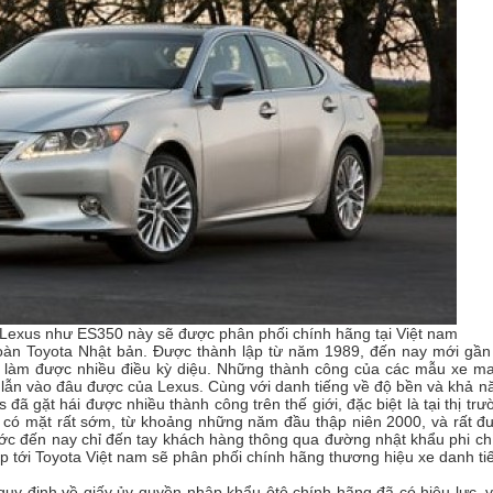
Lexus như ES350 này sẽ được phân phối chính hãng tại Việt nam
đoàn Toyota Nhật bản. Được thành lập từ năm 1989, đến nay mới gần
 làm được nhiều điều kỳ diệu. Những thành công của các mẫu xe m
g lẫn vào đâu được của Lexus. Cùng với danh tiếng về độ bền và khả n
s đã gặt hái được nhiều thành công trên thế giới, đặc biệt là tại thị trư
 có mặt rất sớm, từ khoảng những năm đầu thập niên 2000, và rất đ
ước đến nay chỉ đến tay khách hàng thông qua đường nhật khẩu phi ch
ắp tới Toyota Việt nam sẽ phân phối chính hãng thương hiệu xe danh ti
uy định về giấy ủy quyền nhập khẩu ôtô chính hãng đã có hiệu lực, v