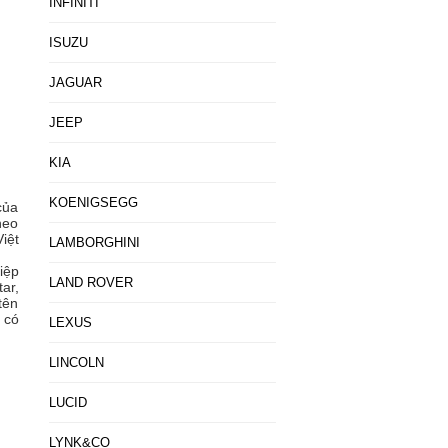
INFINITI
ISUZU
JAGUAR
JEEP
KIA
KOENIGSEGG
của
heo
iệt
LAMBORGHINI
iệp
LAND ROVER
ar,
tên
 có
LEXUS
LINCOLN
LUCID
LYNK&CO