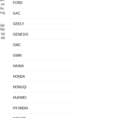
FORD
 xe
ữa.
ỡng
GAC
GEELY
hập
iệt
tại
GENESIS
 dã
GMC
GWM
HAIMA
HONDA
HONGQI
HUAWEI
HYUNDAI