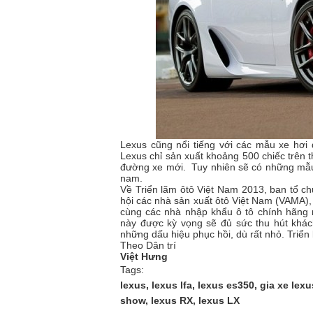
Lexus cũng nổi tiếng với các mẫu xe hơi 
Lexus chỉ sản xuất khoảng 500 chiếc trên t
đường xe mới. Tuy nhiên sẽ có những mẫu 
nam.
Về Triển lãm ôtô Việt Nam 2013, ban tổ ch
hội các nhà sản xuất ôtô Việt Nam (VAMA),
cùng các nhà nhập khẩu ô tô chính hãng 
này được kỳ vọng sẽ đủ sức thu hút khách
những dấu hiệu phục hồi, dù rất nhỏ. Triển
Theo Dân trí
Việt Hưng
Tags:
lexus, lexus lfa, lexus es350, gia xe lex
show, lexus RX, lexus LX