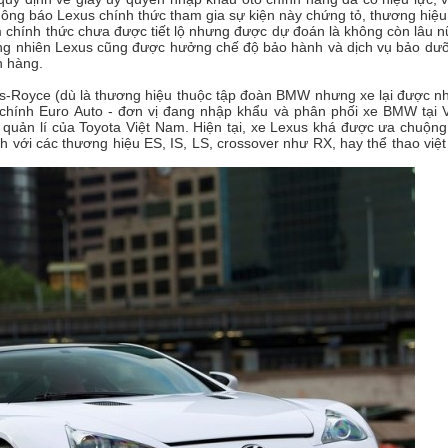
hông báo Lexus chính thức tham gia sự kiện này chứng tỏ, thương hiệu
 chính thức chưa được tiết lộ nhưng được dự đoán là không còn lâu n
ng nhiên Lexus cũng được hưởng chế độ bảo hành và dịch vụ bảo dư
h hàng.
ls-Royce (dù là thương hiệu thuộc tập đoàn BMW nhưng xe lại được n
 chính Euro Auto - đơn vị đang nhập khẩu và phân phối xe BMW tại V
quản lí của Toyota Việt Nam. Hiện tại, xe Lexus khá được ưa chuộng 
ch với các thương hiệu ES, IS, LS, crossover như RX, hay thể thao việt