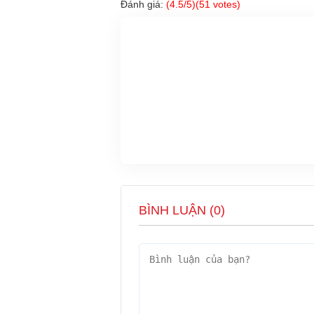
Đánh giá:
(
4.5
/5)(
51
votes)
BÌNH LUẬN (
0
)