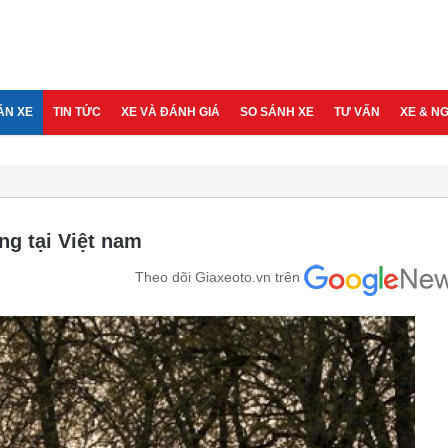
ÁN XE
TIN TỨC
XE VÀ ĐÁNH GIÁ
SO SÁNH XE
TƯ VẤN
XE & N
ng tại Việt nam
Theo dõi Giaxeoto.vn trên