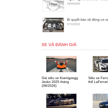
29/04/2025
Bí quyết bảo vệ động cơ x
07/12/2023
XE VÀ ĐÁNH GIÁ
Giá siêu xe Koenigsegg
Siêu xe Ferr
Jesko 2025 tháng
thế LaFerrar
(08/2026)