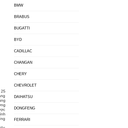
BMW
BRABUS
BUGATTI
BYD
CADILLAC
CHANGAN
CHERY
CHEVROLET
 25
ang
DAIHATSU
ăng
ờng
DONGFENG
ược
ính
ếng
FERRARI
iệc