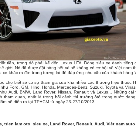
đắt tiền, trong đó phải kể đến Lexus LFA. Dòng siêu xe danh tiếng 
hế giới. Nó đã được đặt hàng hết và sẽ không có cơ hội về Việt nam t
xe khác ra đời trong tương lai để đáp ứng nhu cầu của khách hàng V
ức cho biết sẽ có sự tham gia của khá nhiều các thương hiệu thuộc H
 như Ford, GM, Hino, Honda, Mercedes-Benz, Suzuki, Toyota và Vinast
như Audi, BMW, Land Rover, Nissan, Renault và Lexus… Những cái 
 tham quan, nhất là trong bối cảnh thị trường ôtô trong nước đang
 lãm sẽ diễn ra tại TPHCM từ ngày 23-27/10/2013.
us, trien lam oto, sieu xe, Land Rover, Renault, Audi, Việt nam auto