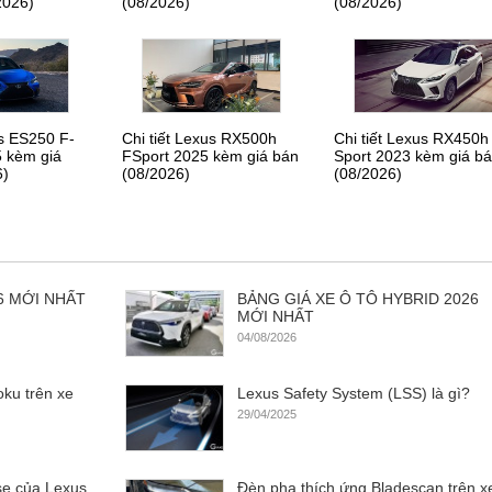
2026)
(08/2026)
(08/2026)
us ES250 F-
Chi tiết Lexus RX500h
Chi tiết Lexus RX450h
 kèm giá
FSport 2025 kèm giá bán
Sport 2023 kèm giá b
6)
(08/2026)
(08/2026)
6 MỚI NHẤT
BẢNG GIÁ XE Ô TÔ HYBRID 2026
MỚI NHẤT
04/08/2026
ku trên xe
Lexus Safety System (LSS) là gì?
29/04/2025
se của Lexus
Đèn pha thích ứng Bladescan trên x