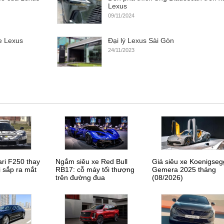
Lexus
09/11/2024
e Lexus
Đại lý Lexus Sài Gòn
24/11/2023
ari F250 thay
Ngắm siêu xe Red Bull
Giá siêu xe Koenigseg
i sắp ra mắt
RB17: cỗ máy tối thượng
Gemera 2025 tháng
trên đường đua
(08/2026)