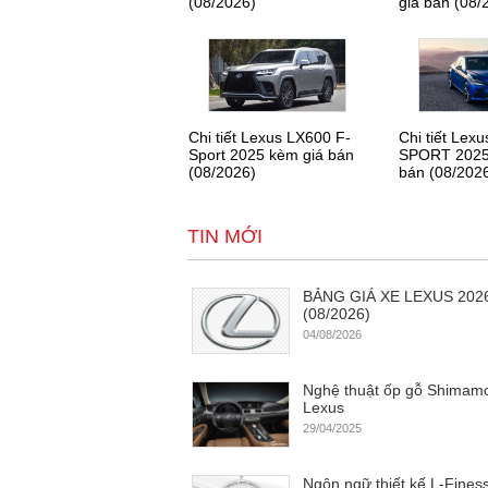
(08/2026)
giá bán (08/
Chi tiết Lexus LX600 F-
Chi tiết Lex
Sport 2025 kèm giá bán
SPORT 2025
(08/2026)
bán (08/202
TIN MỚI
BẢNG GIÁ XE LEXUS 202
(08/2026)
04/08/2026
Nghệ thuật ốp gỗ Shimamo
Lexus
29/04/2025
Ngôn ngữ thiết kế L-Fines