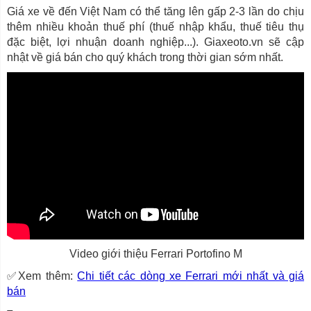
Giá xe về đến Việt Nam có thể tăng lên gấp 2-3 lần do chịu
thêm nhiều khoản thuế phí (thuế nhập khẩu, thuế tiêu thụ
đặc biệt, lợi nhuận doanh nghiệp...). Giaxeoto.vn sẽ cập
nhật về giá bán cho quý khách trong thời gian sớm nhất.
Video giới thiệu Ferrari Portofino M
✅Xem thêm:
Chi tiết các dòng xe Ferrari mới nhất và giá
bán