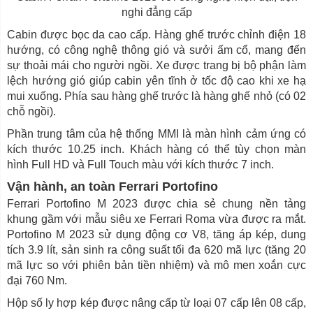
nghi đẳng cấp
Cabin được bọc da cao cấp. Hàng ghế trước chỉnh điện 18
hướng, có công nghệ thông gió và sưởi ấm cổ, mang đến
sự thoải mái cho người ngồi. Xe được trang bị bộ phận làm
lệch hướng gió giúp cabin yên tĩnh ở tốc độ cao khi xe hạ
mui xuống. Phía sau hàng ghế trước là hàng ghế nhỏ (có 02
chỗ ngồi).
Phần trung tâm của hệ thống MMI là màn hình cảm ứng có
kích thước 10.25 inch. Khách hàng có thể tùy chọn màn
hình Full HD và Full Touch màu với kích thước 7 inch.
Vận hành, an toàn Ferrari Portofino
Ferrari Portofino M 2023 được chia sẻ chung nền tảng
khung gầm với mẫu siêu xe Ferrari Roma vừa được ra mắt.
Portofino M 2023 sử dụng động cơ V8, tăng áp kép, dung
tích 3.9 lít, sản sinh ra công suất tối đa 620 mã lực (tăng 20
mã lực so với phiên bản tiền nhiệm) và mô men xoắn cực
đại 760 Nm.
Hộp số ly hợp kép được nâng cấp từ loại 07 cấp lên 08 cấp,