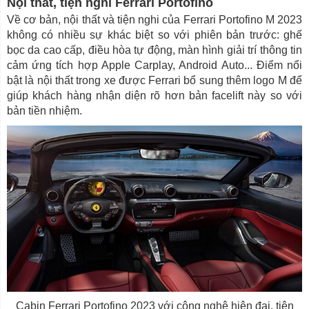
Nội thất, tiện nghi Ferrari Portofino
Về cơ bản, nội thất và tiện nghi của Ferrari Portofino M 2023
không có nhiều sự khác biệt so với phiên bản trước: ghế
bọc da cao cấp, điều hòa tự động, màn hình giải trí thông tin
cảm ứng tích hợp Apple Carplay, Android Auto... Điểm nổi
bật là nội thất trong xe được Ferrari bổ sung thêm logo M để
giúp khách hàng nhận diện rõ hơn bản facelift này so với
bản tiền nhiệm.
Cabin Ferrari Portofino 2023 với công nghệ hiện đại, tiện