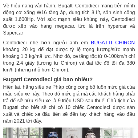
Về hiệu năng vận hành, Bugatti Centodieci mang trên mình
động cơ xăng W16 tăng áp, dung tích 8 lít, sản sinh công
suất 1.600Hp. Với sức mạnh siêu khủng này, Centodieci
được xếp vào hạng megacar, tức là trên hypercar và
Supercar
Centodieci nhẹ hơn người anh em
BUGATTI CHIRON
khoảng 20 kg để đạt được tỷ lệ trọng lượng/sức mạnh
khoảng 1,3 kg/mã lực. Nhờ đó, xe tăng tốc từ 0-100km/h chỉ
trong 2,4 giây (tương tự Chiron) và đạt tốc độ tối đa 380
km/h (nhưng nhỏ hơn Chiron).
Bugatti Centodieci giá bao nhiêu?
Hiện tại, hãng siêu xe Pháp cũng công bố luôn mức giá của
mẫu siêu xe này. Theo đó mức giá mà các khách hàng phải
trả để sở hữu siêu xe là 9 triệu USD sau thuế. Chủ tịch của
Bugatti cho biết sẽ chỉ có 10 chiếc Centodieci được sản
xuất và chiếc xe đầu tiên sẽ đến tay khách hàng vào đầu
năm 2021 tới đây.