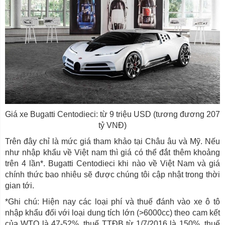
Giá xe Bugatti Centodieci: từ 9 triệu USD (tương đương 207
tỷ VNĐ)
Trên đây chỉ là mức giá tham khảo tại Châu âu và Mỹ. Nếu
như nhập khẩu về Việt nam thì giá có thể đắt thêm khoảng
trên 4 lần*. Bugatti Centodieci khi nào về Việt Nam và giá
chính thức bao nhiêu sẽ được chúng tôi cập nhật trong thời
gian tới.
*Ghi chú: Hiện nay các loại phí và thuế đánh vào xe ô tô
nhập khẩu đối với loại dung tích lớn (>6000cc) theo cam kết
của WTO là 47-52%, thuế TTĐB từ 1/7/2016 là 150%, thuế