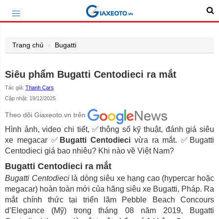
Trang chủ
Bugatti
Siêu phẩm Bugatti Centodieci ra mắt
Tác giả:
Thanh Cars
Cập nhật: 19/12/2025
Theo dõi Giaxeoto.vn trên
Hình ảnh, video chi tiết, ✅thông số kỹ thuật, đánh giá siêu
xe megacar ✅
Bugatti Centodieci
vừa ra mắt. ✅Bugatti
Centodieci giá bao nhiêu? Khi nào về Việt Nam?
Bugatti Centodieci ra mắt
Bugatti Centodieci
là dòng siêu xe hạng cao (hypercar hoặc
megacar) hoàn toàn mới của hãng siêu xe Bugatti, Pháp. Ra
mắt chính thức tại triển lãm Pebble Beach Concours
d’Elegance (Mỹ) trong tháng 08 năm 2019, Bugatti