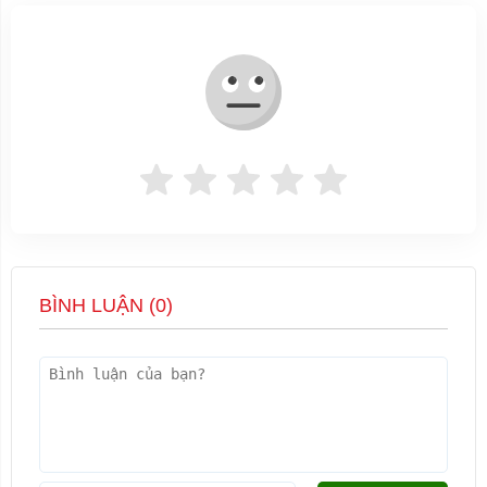
BÌNH LUẬN (
0
)