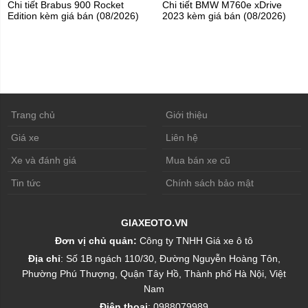
Chi tiết Brabus 900 Rocket
Chi tiết BMW M760e xDrive
Edition kèm giá bán (08/2026)
2023 kèm giá bán (08/2026)
Trang chủ
Giới thiệu
Giá xe
Liên hệ
Xe và đánh giá
Mua bán xe cũ
Tin tức
Chính sách bảo mật
GIAXEOTO.VN
Đơn vị chủ quản:
Công ty TNHH Giá xe ô tô
Địa chỉ
: Số 1B ngách 110/30, Đường Nguyễn Hoàng Tôn,
Phường Phú Thượng, Quận Tây Hồ, Thành phố Hà Nội, Việt
Nam
Điện thoại
: 0988079989