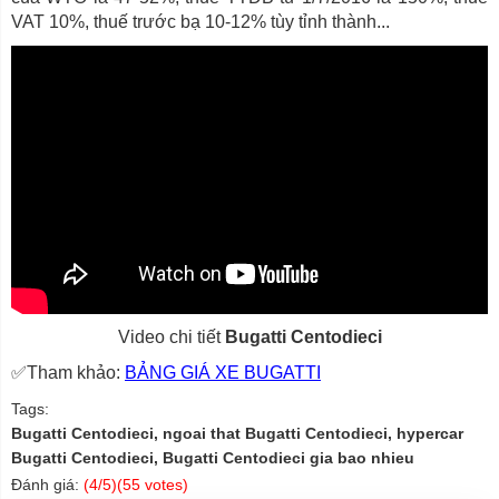
VAT 10%, thuế trước bạ 10-12% tùy tỉnh thành...
Video chi tiết
Bugatti Centodieci
✅Tham khảo:
BẢNG GIÁ XE BUGATTI
Tags:
Bugatti Centodieci, ngoai that Bugatti Centodieci, hypercar
Bugatti Centodieci, Bugatti Centodieci gia bao nhieu
Đánh giá:
(
4
/5)(
55
votes)