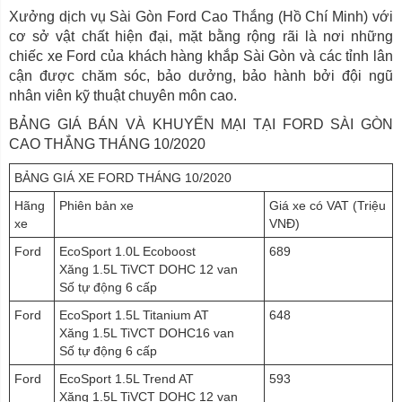
Xưởng dịch vụ Sài Gòn Ford Cao Thắng (Hồ Chí Minh) với
cơ sở vật chất hiện đại, mặt bằng rộng rãi là nơi những
chiếc xe Ford của khách hàng khắp Sài Gòn và các tỉnh lân
cận được chăm sóc, bảo dưởng, bảo hành bởi đội ngũ
nhân viên kỹ thuật chuyên môn cao.
BẢNG GIÁ BÁN VÀ KHUYẾN MẠI TẠI FORD SÀI GÒN
CAO THẮNG THÁNG 10/2020
BẢNG GIÁ XE FORD THÁNG 10/2020
Hãng
Phiên bản xe
Giá xe có VAT (Triệu
xe
VNĐ)
Ford
EcoSport 1.0L Ecoboost
689
Xăng 1.5L TiVCT DOHC 12 van
Số tự động 6 cấp
Ford
EcoSport 1.5L Titanium AT
648
Xăng 1.5L TiVCT DOHC16 van
Số tự động 6 cấp
Ford
EcoSport 1.5L Trend AT
593
Xăng 1.5L TiVCT DOHC 12 van