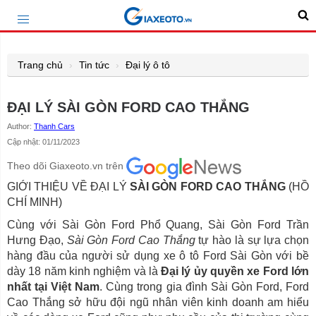
Trang chủ
Tin tức
Đại lý ô tô
ĐẠI LÝ SÀI GÒN FORD CAO THẮNG
Author:
Thanh Cars
Cập nhật: 01/11/2023
Theo dõi Giaxeoto.vn trên
GIỚI THIỆU VỀ ĐẠI LÝ
SÀI GÒN FORD CAO THẮNG
(HỒ
CHÍ MINH)
Cùng với Sài Gòn Ford Phổ Quang, Sài Gòn Ford Trần
Hưng Đạo,
Sài Gòn Ford Cao Thắng
tự hào là sự lựa chọn
hàng đầu của người sử dụng xe ô tô Ford Sài Gòn với bề
dày 18 năm kinh nghiệm và là
Đại lý ủy quyền xe Ford lớn
nhất tại Việt Nam
. Cùng trong gia đình Sài Gòn Ford, Ford
Cao Thắng sở hữu đội ngũ nhân viên kinh doanh am hiểu