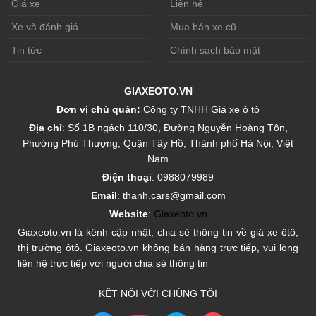
Giá xe
Liên hệ
Xe và đánh giá
Mua bán xe cũ
Tin tức
Chính sách bảo mật
GIAXEOTO.VN
Đơn vị chủ quản:
Công ty TNHH Giá xe ô tô
Địa chỉ
: Số 1B ngách 110/30, Đường Nguyễn Hoàng Tôn,
Phường Phú Thượng, Quận Tây Hồ, Thành phố Hà Nội, Việt
Nam
Điện thoại
: 0988079989
Email
: thanh.cars@gmail.com
Website
:
Giaxeoto.vn
Giaxeoto.vn là kênh cập nhật, chia sẻ thông tin về giá xe ôtô,
thị trường ôtô. Giaxeoto.vn không bán hàng trực tiếp, vui lòng
liên hệ trực tiếp với người chia sẻ thông tin
KẾT NỐI VỚI CHÚNG TÔI