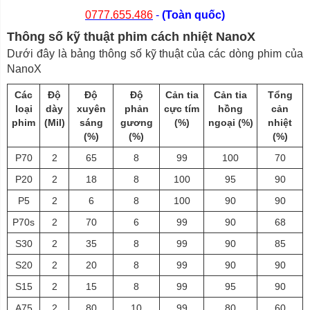
0777.655.486
-
(Toàn quốc)
Thông số kỹ thuật phim cách nhiệt NanoX
Dưới đây là bảng thông số kỹ thuật của các dòng phim của
NanoX
Các
Độ
Độ
Độ
Cản tia
Cản tia
Tổng
loại
dày
xuyên
phản
cực tím
hồng
cản
phim
(Mil)
sáng
gương
(%)
ngoại (%)
nhiệt
(%)
(%)
(%)
P70
2
65
8
99
100
70
P20
2
18
8
100
95
90
P5
2
6
8
100
90
90
P70s
2
70
6
99
90
68
S30
2
35
8
99
90
85
S20
2
20
8
99
90
90
S15
2
15
8
99
95
90
A75
2
80
10
99
80
60