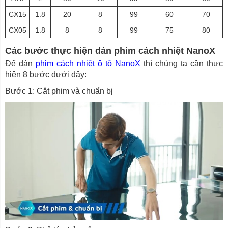
CX15
1.8
20
8
99
60
70
CX05
1.8
8
8
99
75
80
Các bước thực hiện dán phim cách nhiệt NanoX
Để dán
phim cách nhiệt ô tô NanoX
thì chúng ta cần thực
hiện 8 bước dưới đây:
Bước 1: Cắt phim và chuẩn bị