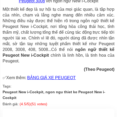
Peugeot 3008
với ngôn ngữ New i-Cockpit
Một thiết kế đẹp là sự hội tụ của mọi giác quan, là tập hợp
của nhìn, chạm và lắng nghe mang đến nhiều cảm xúc.
Những điều này được thể hiện rõ trong ngôn ngữ thiết kế
Peugeot New i-Cockpit, nơi tổng hòa công thái học, tính
thẩm mỹ, chất lượng tổng thể để cùng tác động trực tiếp tới
người lái xe. Chính vì lẽ đó, người dùng đã được nhìn tận
mắt, sờ tận tay những tuyệt phẩm thiết kế như Peugeot
2008, 3008, 408, 5008...Có thể nói
ngôn ngữ thiết kế
Peugeot New i-Cockpit
chính là linh hồn, là tinh hoa của
Peugeot.
(Theo Peugeot)
✅Xem thêm:
BẢNG GIÁ XE PEUGEOT
Tags:
Peugeot New i-Cockpit, ngon ngu thiet ke Peugeot New i-
Cockpit
Đánh giá:
(
4.5
/5)(
51
votes)