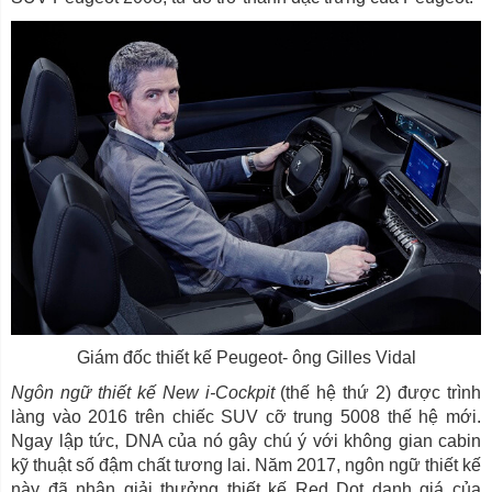
Giám đốc thiết kế Peugeot- ông Gilles Vidal
Ngôn ngữ thiết kế New i-Cockpit
(thế hệ thứ 2) được trình
làng vào 2016 trên chiếc SUV cỡ trung 5008 thế hệ mới.
Ngay lập tức, DNA của nó gây chú ý với không gian cabin
kỹ thuật số đậm chất tương lai. Năm 2017, ngôn ngữ thiết kế
này đã nhận giải thưởng thiết kế Red Dot danh giá của