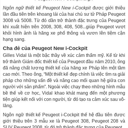
Ngôn ngữ thiết kế Peugeot New i-Cockpit
được giới thiệu
lần đầu tiên trên khoang lái của hai chú sư tử Pháp Peugeot
3008 và 5008. Từ đó dần trở thành đặc trưng của Peugeot
khi xuất hiện trên 2008, 308, 408, 508...giúp Peugeot vượt
khỏi hình ảnh là hãng xe phổ thông và vươn lên tiệm cận
hạng sang.
Cha đẻ của Peugeot New i-Cockpit
Gilles Vidal là một bậc thầy về xúc cảm thẩm mỹ. Kể từ khi
trở thành Giám đốc thiết kế của Peugeot đầu năm 2010, ông
đã nâng chất lượng thiết kế của hãng xe Pháp lên một tầm
cao mới. Theo ông, “Một thiết kế đẹp chính là việc tìm ra giải
pháp cho những vấn đề và nâng cao mối quan hệ giữa con
người với sản phẩm”. Ngoài việc chạy theo những hình mẫu
bề thế về cơ học, Vidal khao khát mang đến một phương
tiện giúp kết nối với con người, từ đó tạo ra cảm xúc sau vô-
lăng.
Ngôn ngữ thiết kế Peugeot i-Cockpit thế hệ đầu tiên được
giới thiệu trên 3 mẫu xe là Peugeot 308, Peugeot 208 và
SUV Peugeot 2008, từ đó trở thành đặc trưng của Peugeot.