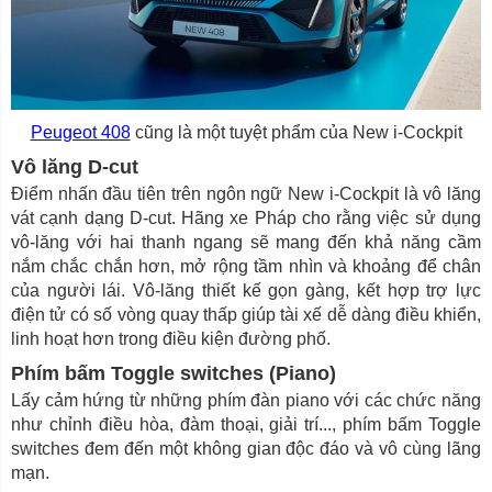
Peugeot 408
cũng là một tuyệt phẩm của New i-Cockpit
Vô lăng D-cut
Điểm nhấn đầu tiên trên ngôn ngữ New i-Cockpit là vô lăng
vát cạnh dạng D-cut. Hãng xe Pháp cho rằng việc sử dụng
vô-lăng với hai thanh ngang sẽ mang đến khả năng cầm
nắm chắc chắn hơn, mở rộng tầm nhìn và khoảng để chân
của người lái. Vô-lăng thiết kế gọn gàng, kết hợp trợ lực
điện tử có số vòng quay thấp giúp tài xế dễ dàng điều khiển,
linh hoạt hơn trong điều kiện đường phố.
Phím bấm Toggle switches (Piano)
Lấy cảm hứng từ những phím đàn piano với các chức năng
như chỉnh điều hòa, đàm thoại, giải trí..., phím bấm Toggle
switches đem đến một không gian độc đáo và vô cùng lãng
mạn.