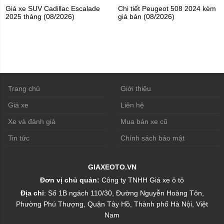
Giá xe SUV Cadillac Escalade
Chi tiết Peugeot 508 2024 kèm
2025 tháng (08/2026)
giá bán (08/2026)
Trang chủ
Giới thiệu
Giá xe
Liên hệ
Xe và đánh giá
Mua bán xe cũ
Tin tức
Chính sách bảo mật
GIAXEOTO.VN
Đơn vị chủ quản:
Công ty TNHH Giá xe ô tô
Địa chỉ
: Số 1B ngách 110/30, Đường Nguyễn Hoàng Tôn,
Phường Phú Thượng, Quận Tây Hồ, Thành phố Hà Nội, Việt
Nam