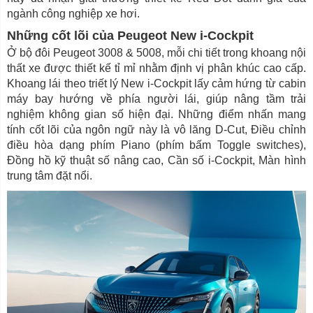
ngành công nghiệp xe hơi.
Những cốt lõi của Peugeot New i-Cockpit
Ở bộ đôi Peugeot 3008 & 5008, mỗi chi tiết trong khoang nội
thất xe được thiết kế tỉ mỉ nhằm định vị phân khúc cao cấp.
Khoang lái theo triết lý New i-Cockpit lấy cảm hứng từ cabin
máy bay hướng về phía người lái, giúp nâng tầm trải
nghiệm không gian số hiện đại. Những điểm nhấn mang
tính cốt lõi của ngôn ngữ này là vô lăng D-Cut, Điều chỉnh
điều hòa dạng phím Piano (phím bấm Toggle switches),
Đồng hồ kỹ thuật số nâng cao, Cần số i-Cockpit, Màn hình
trung tâm đặt nổi.