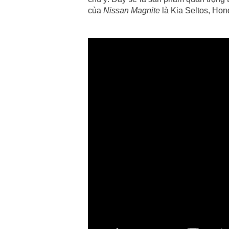
của
Nissan Magnite
là Kia Seltos, Ho