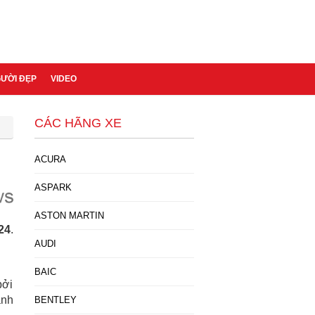
GƯỜI ĐẸP
VIDEO
CÁC HÃNG XE
ACURA
ASPARK
ASTON MARTIN
24
.
AUDI
BAIC
bởi
ánh
BENTLEY