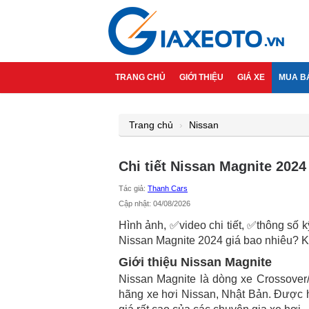
TRANG CHỦ
GIỚI THIỆU
GIÁ XE
MUA B
Trang chủ
Nissan
Chi tiết Nissan Magnite 2024
Tác giả:
Thanh Cars
Cập nhật: 04/08/2026
Hình ảnh, ✅video chi tiết, ✅thông số 
Nissan Magnite 2024 giá bao nhiêu? K
Giới thiệu Nissan Magnite
Nissan Magnite là dòng xe Crossove
hãng xe hơi Nissan, Nhật Bản. Được h