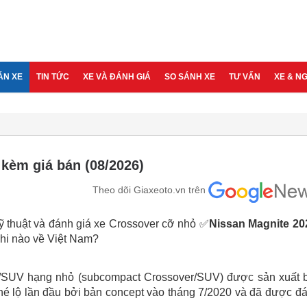
ÁN XE
TIN TỨC
XE VÀ ĐÁNH GIÁ
SO SÁNH XE
TƯ VẤN
XE & N
 kèm giá bán (08/2026)
Theo dõi Giaxeoto.vn trên
kỹ thuật và đánh giá xe Crossover cỡ nhỏ ✅
Nissan Magnite 20
hi nào về Việt Nam?
r/SUV hạng nhỏ (subcompact Crossover/SUV) được sản xuất 
é lộ lần đầu bởi bản concept vào tháng 7/2020 và đã được đ