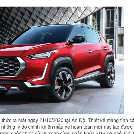
thức ra mắt ngày 21/10/2020 tại Ấn Độ. Thiết kế mang tính c
 những lý do chính khiến mẫu xe hoàn toàn mới này tạo được
 trong cuộc chiếc của Nissan cùng phân khúc SUV cỡ nhỏ. Đối 