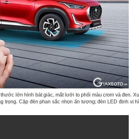
h thước lớn hình bát giác, mắt lưới to phối màu crom và đen. X
ang trọng. Cặp đèn phan sắc nhọn ấn tượng; đèn LED định vị h