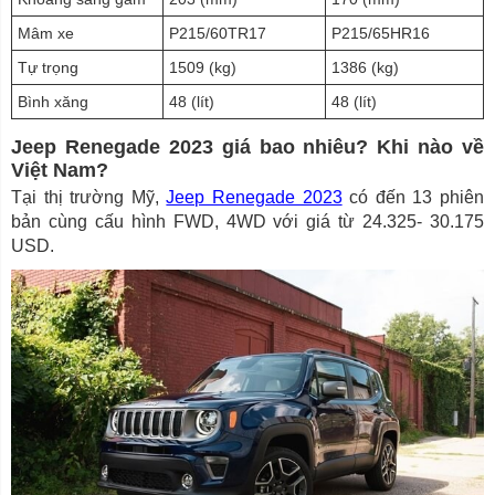
Mâm xe
P215/60TR17
P215/65HR16
Tự trọng
1509 (kg)
1386 (kg)
Bình xăng
48 (lít)
48 (lít)
Jeep Renegade 2023 giá bao nhiêu? Khi nào về
Việt Nam?
Tại thị trường Mỹ,
Jeep Renegade 2023
có đến 13 phiên
bản cùng cấu hình FWD, 4WD với giá từ 24.325- 30.175
USD.