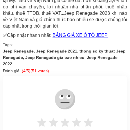
tại Mỹ. Nếu về Việt Nam giá có thể đắt hơn khoảng 3,4-4 lần
do phí vận chuyển, lợi nhuận nhà phân phối, thuế nhập
khẩu, thuế TTDB, thuế VAT...Jeep Renegade 2023 khi nào
về Việt Nam và giá chính thức bao nhiêu sẽ được chúng tôi
cập nhật trong thời gian tới.
✅Cập nhật nhanh nhất:
BẢNG GIÁ XE Ô TÔ JEEP
Tags:
Jeep Renegade, Jeep Renegade 2021, thong so ky thuat Jeep
Renegade, Jeep Renegade gia bao nhieu, Jeep Renegade
2022
Đánh giá:
(
4
/5)(
51
votes)