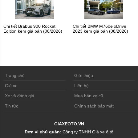
Chi tiết Brabus 900 Rocket
Chi tiết BMW M760e xDrive
Edition kèm giá bán (08/2026)
2023 kèm giá bán (08/2026)
Trang chủ
Giới thiệu
Giá xe
Liên hệ
Xe và đánh giá
Mua bán xe cũ
Tin tức
Chính sách bảo mật
GIAXEOTO.VN
Đơn vị chủ quản:
Công ty TNHH Giá xe ô tô