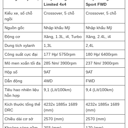
Limited 4x4
Sport FWD
Kiểu xe, số chỗ
Crossover, 5 chỗ
Crossover, 5 chỗ
ngồi
Nguồn gốc
Nhập khẩu Mỹ
Nhập khẩu Mỹ
Động cơ
Xăng, 1.3L, i4, Turbo
Xăng, 2.4L, i4
Dung tích xylanh
1,3L
2,4L
Công suất cực đại
177 Hp/ 5750rpm
180 Hp/ 6400rpm
Mô men xoắn tối đa
285 Nm/ 3900rpm
237 Nm/ 3900rpm
Hộp số
9AT
9AT
Dẫn động
4WD
FWD
Tiêu hao nhiên liệu
9,1 (Lít/100km)
9,4 (Lít/100km)
hỗn hợp
Kích thước tổng thể
4232x 1885x 1689
4232x 1885x 1689
DRC
(mm)
(mm)
Chiều dài cơ sở
2570 (mm)
2570 (mm)
Khoảng sáng gầm
203 (mm)
170 (mm)