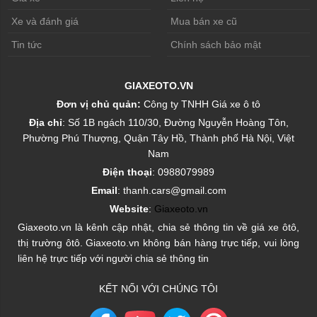
Xe và đánh giá
Mua bán xe cũ
Tin tức
Chính sách bảo mật
GIAXEOTO.VN
Đơn vị chủ quản:
Công ty TNHH Giá xe ô tô
Địa chỉ
: Số 1B ngách 110/30, Đường Nguyễn Hoàng Tôn,
Phường Phú Thượng, Quận Tây Hồ, Thành phố Hà Nội, Việt
Nam
Điện thoại
: 0988079989
Email
: thanh.cars@gmail.com
Website
:
Giaxeoto.vn
Giaxeoto.vn là kênh cập nhật, chia sẻ thông tin về giá xe ôtô,
thị trường ôtô. Giaxeoto.vn không bán hàng trực tiếp, vui lòng
liên hệ trực tiếp với người chia sẻ thông tin
KẾT NỐI VỚI CHÚNG TÔI