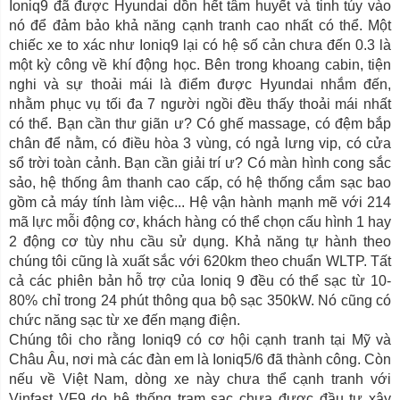
Ioniq9 đã được Hyundai dồn hết tâm huyết và tinh túy vào
nó để đảm bảo khả năng cạnh tranh cao nhất có thể. Một
chiếc xe to xác như Ioniq9 lại có hệ số cản chưa đến 0.3 là
một kỳ công về khí động học. Bên trong khoang cabin, tiện
nghi và sự thoải mái là điểm được Hyundai nhắm đến,
nhằm phục vụ tối đa 7 người ngồi đều thấy thoải mái nhất
có thể. Bạn cần thư giãn ư? Có ghế massage, có đệm bắp
chân để nằm, có điều hòa 3 vùng, có ngả lưng vip, có cửa
sổ trời toàn cảnh. Bạn cần giải trí ư? Có màn hình cong sắc
sảo, hệ thống âm thanh cao cấp, có hệ thống cắm sạc bao
gồm cả máy tính làm việc... Hệ vận hành mạnh mẽ với 214
mã lực mỗi động cơ, khách hàng có thể chọn cấu hình 1 hay
2 động cơ tùy nhu cầu sử dụng. Khả năng tự hành theo
chúng tôi cũng là xuất sắc với 620km theo chuẩn WLTP. Tất
cả các phiên bản hỗ trợ của Ioniq 9 đều có thể sạc từ 10-
80% chỉ trong 24 phút thông qua bộ sạc 350kW. Nó cũng có
chức năng sạc từ xe đến mạng điện.
Chúng tôi cho rằng Ioniq9 có cơ hội cạnh tranh tại Mỹ và
Châu Âu, nơi mà các đàn em là Ioniq5/6 đã thành công. Còn
nếu về Việt Nam, dòng xe này chưa thể cạnh tranh với
Vinfast VF9 do hệ thống trạm sạc chưa được đầu tư xây