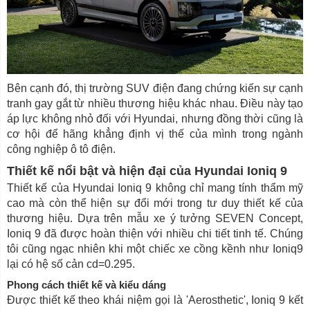
Bên cạnh đó, thị trường SUV điện đang chứng kiến sự cạnh
tranh gay gắt từ nhiều thương hiệu khác nhau. Điều này tạo
áp lực không nhỏ đối với Hyundai, nhưng đồng thời cũng là
cơ hội để hãng khẳng định vị thế của mình trong ngành
công nghiệp ô tô điện.
Thiết kế nổi bật và hiện đại của Hyundai Ioniq 9
Thiết kế của Hyundai Ioniq 9 không chỉ mang tính thẩm mỹ
cao mà còn thể hiện sự đổi mới trong tư duy thiết kế của
thương hiệu. Dựa trên mẫu xe ý tưởng SEVEN Concept,
Ioniq 9 đã được hoàn thiện với nhiều chi tiết tinh tế. Chúng
tôi cũng ngạc nhiên khi một chiếc xe cồng kềnh như Ioniq9
lại có hệ số cản cd=0.295.
Phong cách thiết kế và kiểu dáng
Được thiết kế theo khái niệm gọi là 'Aerosthetic', Ioniq 9 kết