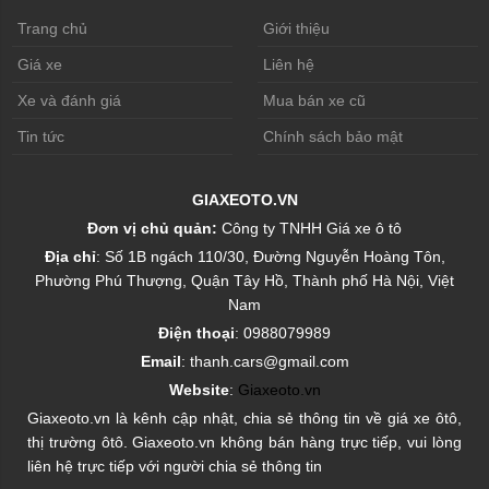
Trang chủ
Giới thiệu
Giá xe
Liên hệ
Xe và đánh giá
Mua bán xe cũ
Tin tức
Chính sách bảo mật
GIAXEOTO.VN
Đơn vị chủ quản:
Công ty TNHH Giá xe ô tô
Địa chỉ
: Số 1B ngách 110/30, Đường Nguyễn Hoàng Tôn,
Phường Phú Thượng, Quận Tây Hồ, Thành phố Hà Nội, Việt
Nam
Điện thoại
: 0988079989
Email
: thanh.cars@gmail.com
Website
:
Giaxeoto.vn
Giaxeoto.vn là kênh cập nhật, chia sẻ thông tin về giá xe ôtô,
thị trường ôtô. Giaxeoto.vn không bán hàng trực tiếp, vui lòng
liên hệ trực tiếp với người chia sẻ thông tin