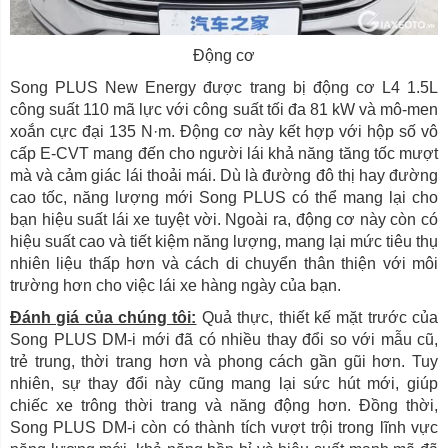
Động cơ
Song PLUS New Energy được trang bị động cơ L4 1.5L
công suất 110 mã lực với công suất tối đa 81 kW và mô-men
xoắn cực đại 135 N·m. Động cơ này kết hợp với hộp số vô
cấp E-CVT mang đến cho người lái khả năng tăng tốc mượt
mà và cảm giác lái thoải mái. Dù là đường đô thị hay đường
cao tốc, năng lượng mới Song PLUS có thể mang lại cho
bạn hiệu suất lái xe tuyệt vời. Ngoài ra, động cơ này còn có
hiệu suất cao và tiết kiệm năng lượng, mang lại mức tiêu thụ
nhiên liệu thấp hơn và cách di chuyển thân thiện với môi
trường hơn cho việc lái xe hàng ngày của bạn.
Đánh giá của chúng tôi:
Quả thực, thiết kế mặt trước của
Song PLUS DM-i mới đã có nhiều thay đổi so với mẫu cũ,
trẻ trung, thời trang hơn và phong cách gần gũi hơn. Tuy
nhiên, sự thay đổi này cũng mang lại sức hút mới, giúp
chiếc xe trông thời trang và năng động hơn. Đồng thời,
Song PLUS DM-i còn có thành tích vượt trội trong lĩnh vực