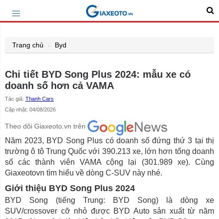
Trang chủ
Byd
Chi tiết BYD Song Plus 2024: mẫu xe có
doanh số hơn cả VAMA
Tác giả:
Thanh Cars
Cập nhật: 04/08/2026
Theo dõi Giaxeoto.vn trên
Năm 2023, BYD Song Plus có doanh số đứng thứ 3 tại thị
trường ô tô Trung Quốc với 390.213 xe, lớn hơn tổng doanh
số các thành viên VAMA cộng lại (301.989 xe). Cùng
Giaxeotovn tìm hiểu về dòng C-SUV này nhé.
Giới thiệu BYD Song Plus 2024
BYD Song (tiếng Trung: BYD Song) là dòng xe
SUV/crossover cỡ nhỏ được BYD Auto sản xuất từ ​​năm