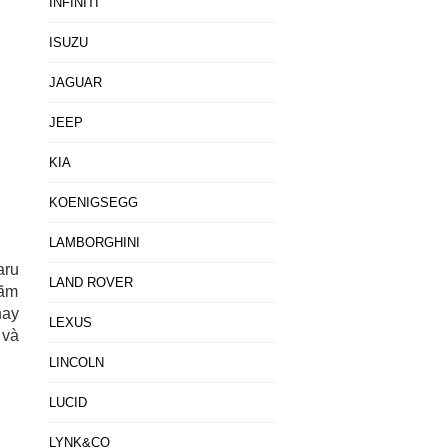
INFINITI
ISUZU
JAGUAR
JEEP
KIA
KOENIGSEGG
LAMBORGHINI
aru
LAND ROVER
lãm
nay
LEXUS
 và
LINCOLN
LUCID
LYNK&CO