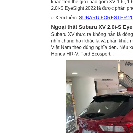
khác trên thế giới bao gồm XV 1.6i, 1.6
2.0i-S EyeSight 2022 là được phân phố
✅Xem thêm:
SUBARU FORESTER 20
Ngoại thất Subaru XV 2.0i-S Eye
Subaru XV thực ra không hẳn là dòn
nhìn chung hơi khác lạ và phân khúc mà 
Việt Nam theo đúng nghĩa đen. Nếu xé
Honda HR-V, Ford Ecosport...