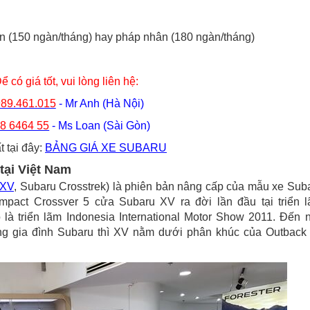
ân (150 ngàn/tháng) hay pháp nhân (180 ngàn/tháng)
ể có giá tốt, vui lòng liên hệ:
89.461.015
- Mr Anh (Hà Nội)
8 6464 55
- Ms Loan (Sài Gòn)
 tại đây:
BẢNG GIÁ XE SUBARU
tại Việt Nam
 XV
, Subaru Crosstrek) là phiên bản nâng cấp của mẫu xe Sub
pact Crossver 5 cửa Subaru XV ra đời lần đầu tại triển 
là triển lãm Indonesia International Motor Show 2011. Đến 
ng gia đình Subaru thì XV nằm dưới phân khúc của Outback