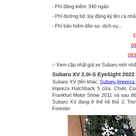
- Phí đăng kiểm: 340 ngàn
- Phí đường bộ: tùy đăng ký tên cá nh
- Phí bảo hiểm dân sự, dịch vụ...
Đ
09
093
✅Xem cập nhật giá xe Subaru mới nhất
Subaru XV 2.0i-S EyeSight 2022 
Subaru XV
(tên khác:
Subaru Impreza
Impreza Hatchback 5 cửa. Chiếc Com
Frankfurt Motor Show 2011 và sau đó 
Subaru XV đang ở thế hệ thứ 2. Tro
Forester