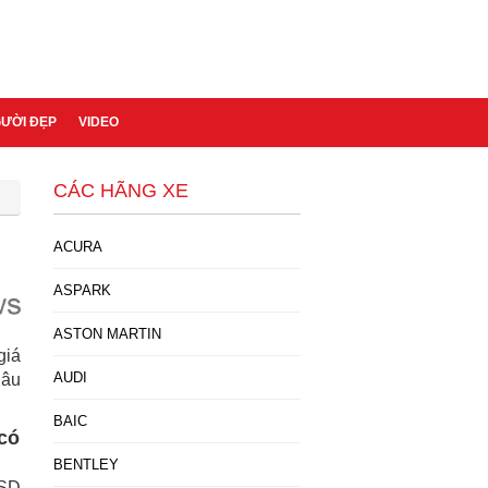
GƯỜI ĐẸP
VIDEO
CÁC HÃNG XE
ACURA
ASPARK
ASTON MARTIN
giá
AUDI
lâu
BAIC
 có
BENTLEY
USD