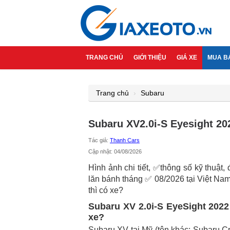
TRANG CHỦ
GIỚI THIỆU
GIÁ XE
MUA B
Trang chủ
Subaru
Subaru XV2.0i-S Eyesight 202
Tác giả:
Thanh Cars
Cập nhật: 04/08/2026
Hình ảnh chi tiết, ✅thông số kỹ thuật,
lăn bánh tháng ✅ 08/2026 tại Việt Na
thì có xe?
Subaru XV 2.0i-S EyeSight 2022
xe?
Subaru XV tại Mỹ (tên khác: Subaru C