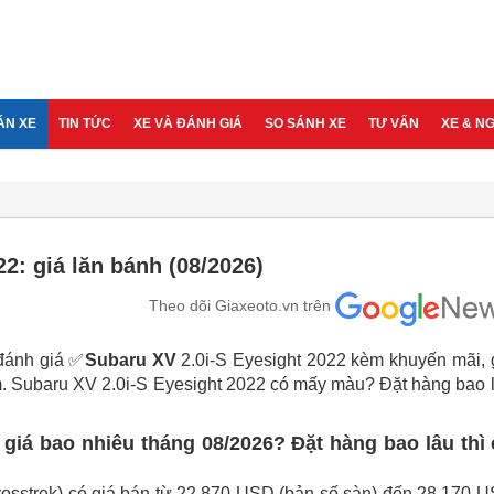
ÁN XE
TIN TỨC
XE VÀ ĐÁNH GIÁ
SO SÁNH XE
TƯ VẤN
XE & N
2: giá lăn bánh (08/2026)
Theo dõi Giaxeoto.vn trên
 đánh giá ✅
Subaru XV
2.0i-S Eyesight 2022 kèm khuyến mãi, 
m. Subaru XV 2.0i-S Eyesight 2022 có mấy màu? Đặt hàng bao 
 giá bao nhiêu tháng 08/2026? Đặt hàng bao lâu thì
rosstrek) có giá bán từ 22.870 USD (bản số sàn) đến 28.170 