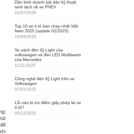
Dân kinh doanh bật dân kỹ thuật
tanh tách về xe PHEV
01/07/2026
Top 10 xe ô tô bán chạy nhất Việt
Nam 2025 (update 02/2025)
15/09/2025
So sánh đèn IQ Light của
volkswagen và đèn LED Multibeam
của Mercedes
11/11/2025
Công nghệ đèn IQ Light trên xe
Volkswagen
07/01/2025
Lỗi nào bị trừ điểm giấy phép lái xe
ô tô?
ng;
05/12/2025
hút
 để
khi