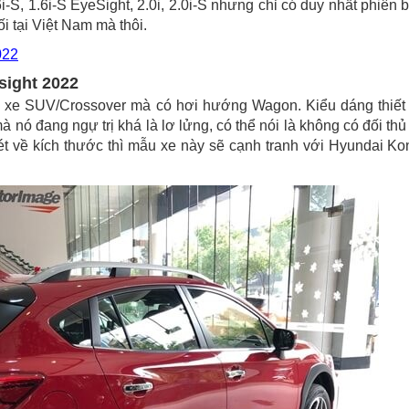
i-S, 1.6i-S EyeSight, 2.0i, 2.0i-S nhưng chỉ có duy nhất phiên 
i tại Việt Nam mà thôi.
22
sight 2022
g xe SUV/Crossover mà có hơi hướng Wagon. Kiểu dáng thiết
nó đang ngự trị khá là lơ lửng, có thể nói là không có đối thủ 
t về kích thước thì mẫu xe này sẽ cạnh tranh với Hyundai Ko