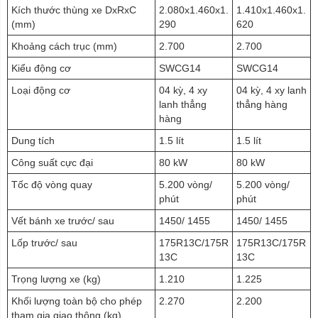
Kích thước thùng xe DxRxC
2.080x1.460x1.
1.410x1.460x1.
(mm)
290
620
Khoảng cách trục (mm)
2.700
2.700
Kiểu động cơ
SWCG14
SWCG14
Loại động cơ
04 kỳ, 4 xy
04 kỳ, 4 xy lanh
lanh thẳng
thẳng hàng
hàng
Dung tích
1.5 lít
1.5 lít
Công suất cực đại
80 kW
80 kW
Tốc độ vòng quay
5.200 vòng/
5.200 vòng/
phút
phút
Vết bánh xe trước/ sau
1450/ 1455
1450/ 1455
Lốp trước/ sau
175R13C/175R
175R13C/175R
13C
13C
Trọng lượng xe (kg)
1.210
1.225
Khối lượng toàn bộ cho phép
2.270
2.200
tham gia giao thông (kg)