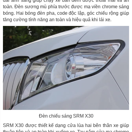
dải ánh sáng giúp chạy xe ban đêm được thoải mái và an
toàn. Đèn sương mù phía trước được mạ viền chrome sáng
bóng. Hai bóng đèn pha, code độc lập, góc chiếu rộng giúp
tăng cường tính năng an toàn và hiệu quả khi lái xe.
Đèn chiếu sáng SRM X30
SRM X30 được thiết kế dạng cửa lùa hai bên thân xe giúp
thuận tiện và an toàn khi xuống xe. Tay nắm cửa mạ chrome