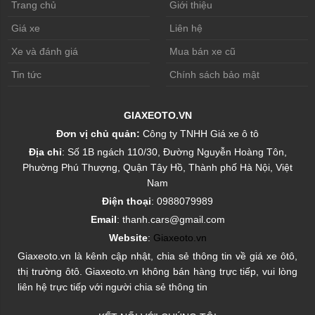
Trang chủ
Giới thiệu
Giá xe
Liên hệ
Xe và đánh giá
Mua bán xe cũ
Tin tức
Chính sách bảo mật
GIAXEOTO.VN
Đơn vị chủ quản:
Công ty TNHH Giá xe ô tô
Địa chỉ
: Số 1B ngách 110/30, Đường Nguyễn Hoàng Tôn,
Phường Phú Thượng, Quận Tây Hồ, Thành phố Hà Nội, Việt
Nam
Điện thoại
: 0988079989
Email
: thanh.cars@gmail.com
Website
:
Giaxeoto.vn
Giaxeoto.vn là kênh cập nhật, chia sẻ thông tin về giá xe ôtô,
thị trường ôtô. Giaxeoto.vn không bán hàng trực tiếp, vui lòng
liên hệ trực tiếp với người chia sẻ thông tin