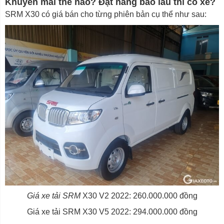
Khuyến mãi thế nào? Đặt hàng bao lâu thì có xe?
SRM X30 có giá bán cho từng phiên bản cụ thể như sau:
Giá xe tải SRM
X30 V2 2022: 260.000.000 đồng
Giá xe tải SRM X30 V5 2022: 294.000.000 đồng