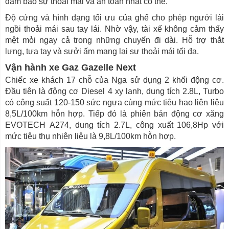
đảm bảo sự thoải mái và an toàn nhất có thể.
Độ cứng và hình dạng tối ưu của ghế cho phép ngưới lái
ngồi thoải mái sau tay lái. Nhờ vậy, tài xế không cảm thấy
mệt mỏi ngay cả trong những chuyến đi dài. Hỗ trợ thắt
lưng, tựa tay và sưởi ấm mang lại sự thoải mái tối đa.
Vận hành xe Gaz Gazelle Next
Chiếc xe khách 17 chỗ của Nga sử dụng 2 khối động cơ.
Đầu tiên là động cơ Diesel 4 xy lanh, dung tích 2.8L, Turbo
có công suất 120-150 sức ngựa cùng mức tiêu hao liên liệu
8,5L/100km hỗn hợp. Tiếp đó là phiên bản động cơ xăng
EVOTECH А274, dung tích 2.7L, công xuất 106,8Hp với
mức tiêu thụ nhiên liệu là 9,8L/100km hỗn hợp.