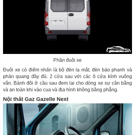
Phần đuôi xe
Đuôi xe có điểm nhấn là bộ đèn lạ mắt, đèn báo phanh và
phản quang đầy đủ. 2 cửa sau với các ô cửa kính vuông
vắn. Bánh đôi ở cầu sau đem lại cho dòng xe sự cân bằng
và an toàn khi vào cua và địa hình không bằng phẳng.
Nội thất Gaz Gazelle Next