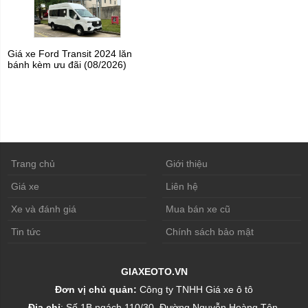
Giá xe Ford Transit 2024 lăn
bánh kèm ưu đãi (08/2026)
Trang chủ
Giới thiệu
Giá xe
Liên hệ
Xe và đánh giá
Mua bán xe cũ
Tin tức
Chính sách bảo mật
GIAXEOTO.VN
Đơn vị chủ quản:
Công ty TNHH Giá xe ô tô
Địa chỉ
: Số 1B ngách 110/30, Đường Nguyễn Hoàng Tôn,