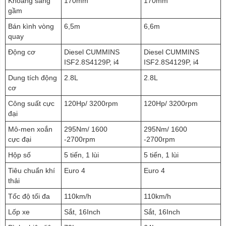
Khoảng sáng
170mm
170mm
gầm
Bán kình vòng
6,5m
6,6m
quay
Động cơ
Diesel CUMMINS
Diesel CUMMINS
ISF2.8S4129P, i4
ISF2.8S4129P, i4
Dung tích động
2.8L
2.8L
cơ
Công suất cực
120Hp/ 3200rpm
120Hp/ 3200rpm
đại
Mô-men xoắn
295Nm/ 1600
295Nm/ 1600
cực đại
-2700rpm
-2700rpm
Hộp số
5 tiến, 1 lùi
5 tiến, 1 lùi
Tiêu chuẩn khí
Euro 4
Euro 4
thải
Tốc độ tối đa
110km/h
110km/h
Lốp xe
Sắt, 16Inch
Sắt, 16Inch