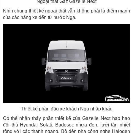
Ngoại thất Gaz Gazelle Next
Nhìn chung thiết kế ngoại thất vẫn không phải là điểm mạnh
của các hãng xe đến từ nước Nga.
Thiết kế phần đầu xe khách Nga nhập khẩu
Có thể nhận thấy phần thiết kế của Gazelle Next hao hao
đối thủ Hyundai Solati. Badosoc nhựa đen, lưới tản nhiệt
rộng với các thanh ngang. Bộ đèn pha công nghẹ Halogen