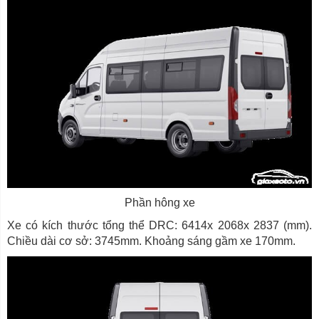
Phần hông xe
Xe có kích thước tổng thể DRC: 6414x 2068x 2837 (mm).
Chiều dài cơ sở: 3745mm. Khoảng sáng gầm xe 170mm.