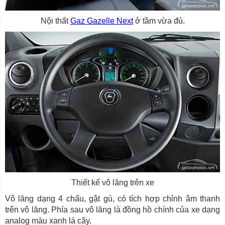
Nội thất
Gaz Gazelle Next
ở tầm vừa đủ.
Thiết kế vô lăng trên xe
Vô lăng dạng 4 chấu, gật gù, có tích hợp chỉnh âm thanh
trên vô lăng. Phía sau vô lăng là đồng hồ chính của xe dạng
analog màu xanh lá cây.