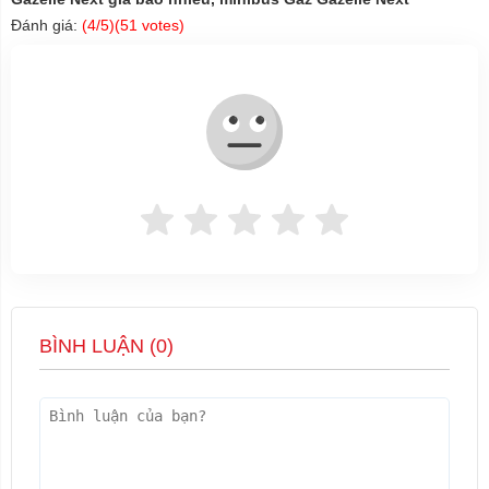
Đánh giá:
(
4
/5)(
51
votes)
BÌNH LUẬN (
0
)