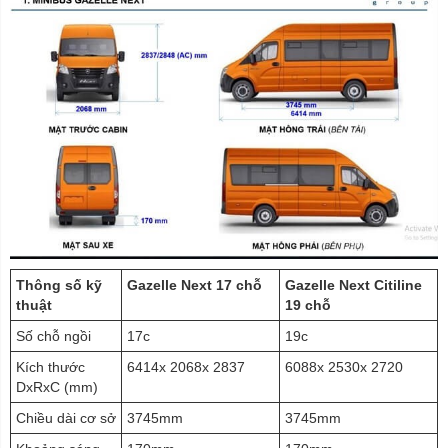
Thông số kỹ
Gazelle Next 17 chỗ
Gazelle Next Citiline
thuật
19 chỗ
Số chỗ ngồi
17c
19c
Kích thước
6414x 2068x 2837
6088x 2530x 2720
DxRxC (mm)
Chiều dài cơ sở
3745mm
3745mm