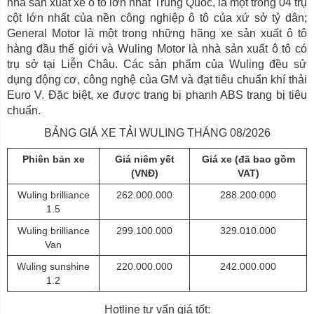
nhà sản xuất xe ô tô lớn nhất Trung Quốc, là một trong 04 trụ
cột lớn nhất của nền công nghiệp ô tô của xứ sở tỷ dân;
General Motor là một trong những hãng xe sản xuất ô tô
hàng đầu thế giới và Wuling Motor là nhà sản xuất ô tô có
trụ sở tại Liễn Châu. Các sản phẩm của Wuling đều sử
dụng động cơ, công nghệ của GM và đạt tiêu chuẩn khí thải
Euro V. Đặc biệt, xe được trang bị phanh ABS trang bị tiêu
chuẩn.
BẢNG GIÁ XE TẢI WULING THÁNG 08/2026
Phiên bản xe
Giá niêm yết
Giá xe (đã bao gồm
(VNĐ)
VAT)
Wuling brilliance
262.000.000
288.200.000
1.5
Wuling brilliance
299.100.000
329.010.000
Van
Wuling sunshine
220.000.000
242.000.000
1.2
Hotline tư vấn giá tốt: