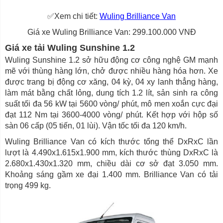
✅Xem chi tiết:
Wuling Brilliance Van
Giá xe Wuling Brilliance Van: 299.100.000 VNĐ
Giá xe tải Wuling Sunshine 1.2
Wuling Sunshine 1.2 sở hữu động cơ công nghệ GM mạnh
mẽ với thùng hàng lớn, chở được nhiều hàng hóa hơn. Xe
được trang bị động cơ xăng, 04 kỳ, 04 xy lanh thẳng hàng,
làm mát bằng chất lỏng, dung tích 1.2 lít, sản sinh ra công
suất tối đa 56 kW tại 5600 vòng/ phút, mô men xoắn cực đại
đạt 112 Nm tại 3600-4000 vòng/ phút. Kết hợp với hộp số
sàn 06 cấp (05 tiến, 01 lùi). Vận tốc tối đa 120 km/h.
Wuling Brilliance Van có kích thước tổng thể DxRxC lần
lượt là 4.490x1.615x1.900 mm, kích thước thùng DxRxC là
2.680x1.430x1.320 mm, chiều dài cơ sở đạt 3.050 mm.
Khoảng sáng gầm xe đại 1.400 mm. Brilliance Van có tải
trọng 499 kg.