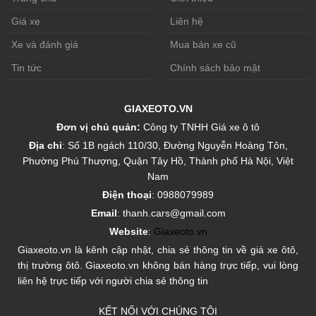
Giá xe
Liên hệ
Xe và đánh giá
Mua bán xe cũ
Tin tức
Chính sách bảo mật
GIAXEOTO.VN
Đơn vị chủ quản:
Công ty TNHH Giá xe ô tô
Địa chỉ
: Số 1B ngách 110/30, Đường Nguyễn Hoàng Tôn,
Phường Phú Thượng, Quận Tây Hồ, Thành phố Hà Nội, Việt
Nam
Điện thoại
: 0988079989
Email
: thanh.cars@gmail.com
Website
:
Giaxeoto.vn
Giaxeoto.vn là kênh cập nhật, chia sẻ thông tin về giá xe ôtô,
thị trường ôtô. Giaxeoto.vn không bán hàng trực tiếp, vui lòng
liên hệ trực tiếp với người chia sẻ thông tin
KẾT NỐI VỚI CHÚNG TÔI