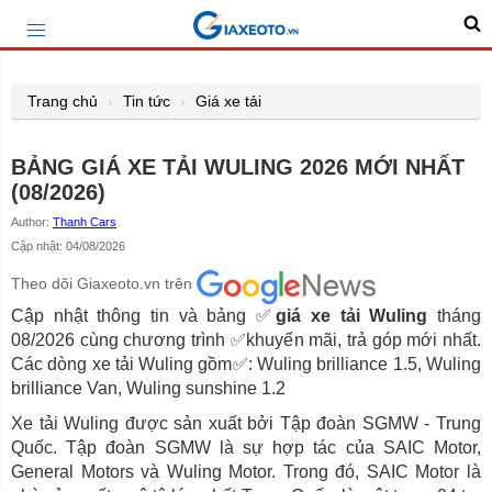
Trang chủ
Tin tức
Giá xe tải
BẢNG GIÁ XE TẢI WULING 2026 MỚI NHẤT
(08/2026)
Author:
Thanh Cars
Cập nhật: 04/08/2026
Theo dõi Giaxeoto.vn trên
Cập nhật thông tin và bảng ✅
giá xe tải Wuling
tháng
08/2026 cùng chương trình ✅khuyến mãi, trả góp mới nhất.
Các dòng xe tải Wuling gồm✅: Wuling brilliance 1.5, Wuling
brilliance Van, Wuling sunshine 1.2
Xe tải Wuling được sản xuất bởi Tập đoàn SGMW - Trung
Quốc. Tập đoàn SGMW là sự hợp tác của SAIC Motor,
General Motors và Wuling Motor. Trong đó, SAIC Motor là