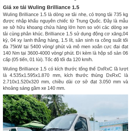
Giá xe tải Wuling Brilliance 1.5
Wuling Brilliance 1.5 là dòng xe tải nhẹ, có trọng tải 735 kg
được nhập khẩu nguyên chiếc từ Trung Quốc. Đây là mẫu
xe sở hữu khoang chứa hàng lớn hơn so với các dòng xe
tải cùng phân khúc. Brilliance 1.5 sử dụng động cơ xăng,04
kỳ, 04 xy lanh thẳng hàng, 1.5 lít, sản sinh ra công suất tối
đa 75kW tại 5400 vòng/ phút và mô men xoắn cực đại đạt
140 Nm tại 3600-4000 vòng/ phút. Đi kèm là hộp số sàn 06
cấp (05 tiến, 01 lùi). Tốc độ tối đa 120 km/h.
Wuling Brilliance 1.5 có kích thước tổng thể DxRxC lầ lượt
là 4.535x1.595x1.870 mm, kích thước thùng DxRxC là
2.710x1.520x320 mm, chiều dài cơ sở đạt 3.050 mm và
khoảng sáng gầm xe 140 mm.