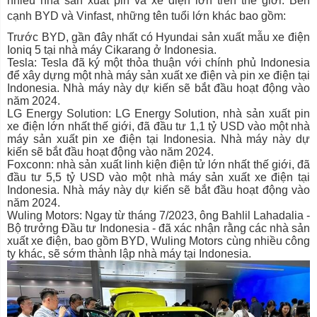
nhiều nhà sản xuất pin và xe điện lớn trên thế giới. Bên
cạnh BYD và Vinfast, những tên tuổi lớn khác bao gồm:
Trước BYD, gần đây nhất có Hyundai sản xuất mẫu xe điện
Ioniq 5 tại nhà máy Cikarang ở Indonesia.
Tesla: Tesla đã ký một thỏa thuận với chính phủ Indonesia
để xây dựng một nhà máy sản xuất xe điện và pin xe điện tại
Indonesia. Nhà máy này dự kiến sẽ bắt đầu hoạt động vào
năm 2024.
LG Energy Solution: LG Energy Solution, nhà sản xuất pin
xe điện lớn nhất thế giới, đã đầu tư 1,1 tỷ USD vào một nhà
máy sản xuất pin xe điện tại Indonesia. Nhà máy này dự
kiến sẽ bắt đầu hoạt động vào năm 2024.
Foxconn: nhà sản xuất linh kiện điện tử lớn nhất thế giới, đã
đầu tư 5,5 tỷ USD vào một nhà máy sản xuất xe điện tại
Indonesia. Nhà máy này dự kiến sẽ bắt đầu hoạt động vào
năm 2024.
Wuling Motors: Ngay từ tháng 7/2023, ông Bahlil Lahadalia -
Bộ trưởng Đầu tư Indonesia - đã xác nhận rằng các nhà sản
xuất xe điện, bao gồm BYD, Wuling Motors cùng nhiều công
ty khác, sẽ sớm thành lập nhà máy tại Indonesia.