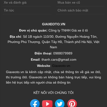
Xe và đánh giá
Mua bán xe cũ
Tin tức
Chính sách bảo mật
GIAXEOTO.VN
Đơn vị chủ quản:
Công ty TNHH Giá xe ô tô
Địa chỉ
: Số 1B ngách 110/30, Đường Nguyễn Hoàng Tôn,
Phường Phú Thượng, Quận Tây Hồ, Thành phố Hà Nội, Việt
Nam
Điện thoại
: 0988079989
Email
: thanh.cars@gmail.com
Website
:
Giaxeoto.vn
Giaxeoto.vn là kênh cập nhật, chia sẻ thông tin về giá xe ôtô,
thị trường ôtô. Giaxeoto.vn không bán hàng trực tiếp, vui lòng
liên hệ trực tiếp với người chia sẻ thông tin
KẾT NỐI VỚI CHÚNG TÔI