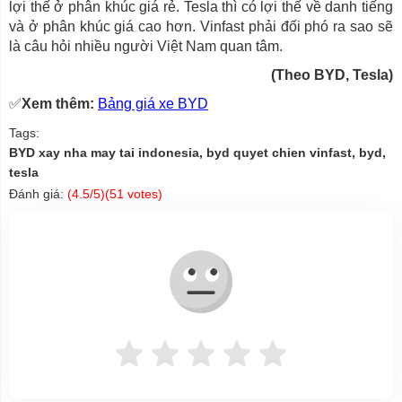
lợi thế ở phân khúc giá rẻ. Tesla thì có lợi thế về danh tiếng
và ở phân khúc giá cao hơn. Vinfast phải đối phó ra sao sẽ
là câu hỏi nhiều người Việt Nam quan tâm.
(Theo BYD, Tesla)
✅
Xem thêm:
Bảng giá xe BYD
Tags:
BYD xay nha may tai indonesia, byd quyet chien vinfast, byd,
tesla
Đánh giá:
(
4.5
/5)(
51
votes)