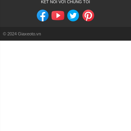
KẾT NỐI VỚI CHÚNG TÔI
© 2024 Giaxeoto.vn