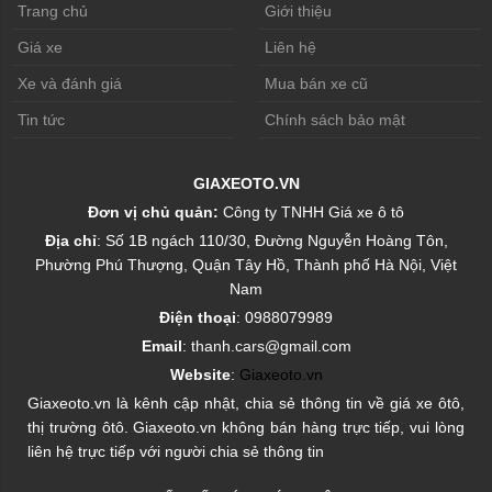
Trang chủ
Giới thiệu
Giá xe
Liên hệ
Xe và đánh giá
Mua bán xe cũ
Tin tức
Chính sách bảo mật
GIAXEOTO.VN
Đơn vị chủ quản:
Công ty TNHH Giá xe ô tô
Địa chỉ
: Số 1B ngách 110/30, Đường Nguyễn Hoàng Tôn,
Phường Phú Thượng, Quận Tây Hồ, Thành phố Hà Nội, Việt
Nam
Điện thoại
: 0988079989
Email
: thanh.cars@gmail.com
Website
:
Giaxeoto.vn
Giaxeoto.vn là kênh cập nhật, chia sẻ thông tin về giá xe ôtô,
thị trường ôtô. Giaxeoto.vn không bán hàng trực tiếp, vui lòng
liên hệ trực tiếp với người chia sẻ thông tin