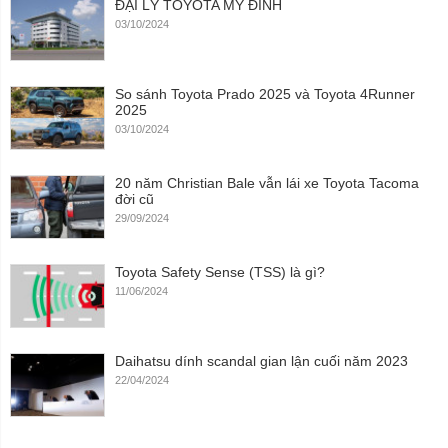
ĐẠI LÝ TOYOTA MỸ ĐÌNH
03/10/2024
So sánh Toyota Prado 2025 và Toyota 4Runner
2025
03/10/2024
20 năm Christian Bale vẫn lái xe Toyota Tacoma
đời cũ
29/09/2024
Toyota Safety Sense (TSS) là gì?
11/06/2024
Daihatsu dính scandal gian lận cuối năm 2023
22/04/2024