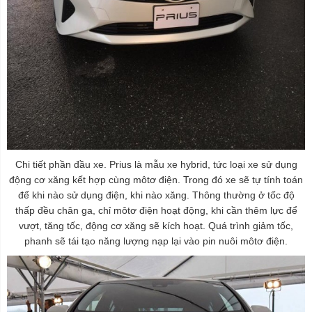
Chi tiết phần đầu xe. Prius là mẫu xe hybrid, tức loại xe sử dụng
động cơ xăng kết hợp cùng môtơ điện. Trong đó xe sẽ tự tính toán
để khi nào sử dụng điện, khi nào xăng. Thông thường ở tốc độ
thấp đều chân ga, chỉ môtơ điện hoạt động, khi cần thêm lực để
vượt, tăng tốc, động cơ xăng sẽ kích hoạt. Quá trình giảm tốc,
phanh sẽ tái tạo năng lượng nạp lại vào pin nuôi môtơ điện.