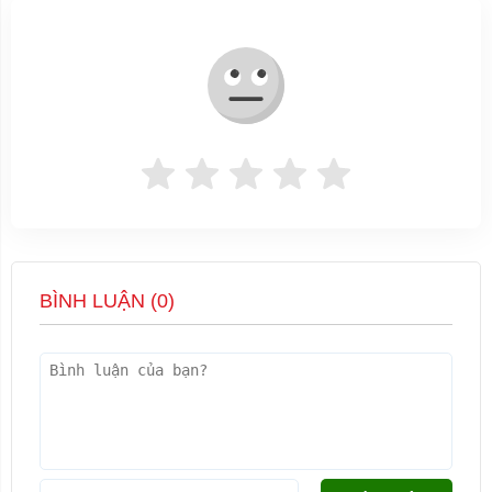
BÌNH LUẬN (
0
)