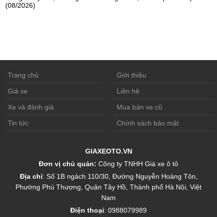
(08/2026)
Trang chủ
Giới thiệu
Giá xe
Liên hệ
Xe và đánh giá
Mua bán xe cũ
Tin tức
Chính sách bảo mật
GIAXEOTO.VN
Đơn vị chủ quản:
Công ty TNHH Giá xe ô tô
Địa chỉ
: Số 1B ngách 110/30, Đường Nguyễn Hoàng Tôn,
Phường Phú Thượng, Quận Tây Hồ, Thành phố Hà Nội, Việt
Nam
Điện thoại
: 0988079989